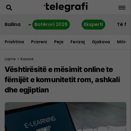
Ballina
Botërori 2026
Eksperti
Të fu
Prishtina
Prizreni
Peja
Ferizaj
Gjakova
Mitrov
Lajme
>
Kosovë
Vështirësitë e mësimit online te
fëmijët e komunitetit rom, ashkali
dhe egjiptian