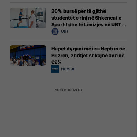
20% bursë për të gjithë
studentët e rinj në Shkencat e
Sportit dhe të Lëvizjes në UBT –
vendet janë të limituara
UBT
Hapet dyqani më i ri i Neptun në
Prizren, zbritjet shkojnë deri në
69%
Neptun