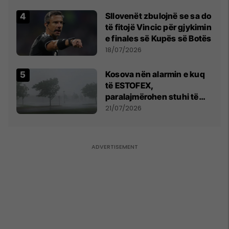
Sllovenët zbulojnë se sa do
të fitojë Vincic për gjykimin
e finales së Kupës së Botës
18/07/2026
Kosova nën alarmin e kuq
të ESTOFEX,
paralajmërohen stuhi të
fuqishme me breshër dhe
21/07/2026
erëra të forta