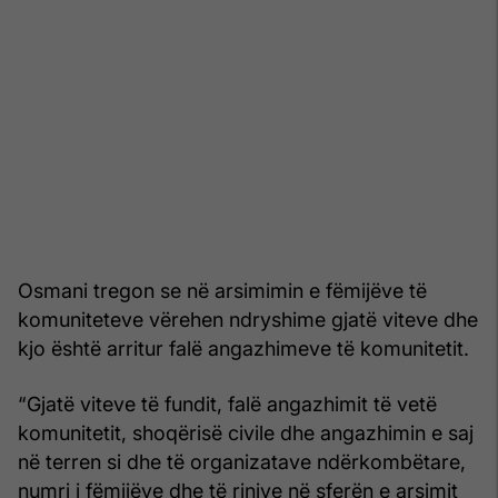
Osmani tregon se në arsimimin e fëmijëve të
komuniteteve vërehen ndryshime gjatë viteve dhe
kjo është arritur falë angazhimeve të komunitetit.
“Gjatë viteve të fundit, falë angazhimit të vetë
komunitetit, shoqërisë civile dhe angazhimin e saj
në terren si dhe të organizatave ndërkombëtare,
numri i fëmijëve dhe të rinjve në sferën e arsimit