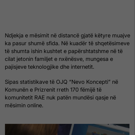
Ndjekja e mësimit në distancë gjatë këtyre muajve
ka pasur shumë sfida. Në kuadër të shqetësimeve
të shumta ishin kushtet e papërshtatshme në të
cilat jetonin familjet e nxënësve, mungesa e
pajisjeve teknologjike dhe internetit.
Sipas statistikave të OJQ “Nevo Koncepti” në
Komunën e Prizrenit rreth 170 fëmijë të
komunitetit RAE nuk patën mundësi qasje në
mësimin online.