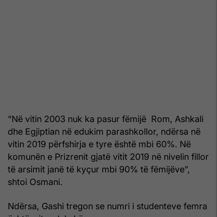
“Në vitin 2003 nuk ka pasur fëmijë Rom, Ashkali
dhe Egjiptian në edukim parashkollor, ndërsa në
vitin 2019 përfshirja e tyre është mbi 60%. Në
komunën e Prizrenit gjatë vitit 2019 në nivelin fillor
të arsimit janë të kyçur mbi 90% të fëmijëve”,
shtoi Osmani.
Ndërsa, Gashi tregon se numri i studenteve femra