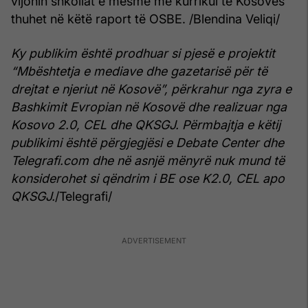
vijonin shkollat e mesme me kurrikul të Kosovës”
thuhet në këtë raport të OSBE. /Blendina Veliqi/
Ky publikim është prodhuar si pjesë e projektit
“Mbështetja e mediave dhe gazetarisë për të
drejtat e njeriut në Kosovë”, përkrahur nga zyra e
Bashkimit Evropian në Kosovë dhe realizuar nga
Kosovo 2.0, CEL dhe QKSGJ. Përmbajtja e këtij
publikimi është përgjegjësi e Debate Center dhe
Telegrafi.com dhe në asnjë mënyrë nuk mund të
konsiderohet si qëndrim i BE ose K2.0, CEL apo
QKSGJ.
/Telegrafi/