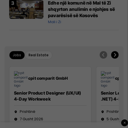
Edhe një komunë në Mal të Zi
Paunoviq
shqyrton anulimin e njohjes së
pavarësisë së Kosovës
Mali i Zi
Jobs
Real Estate
cpit comparit GmbH
cpit 
Senior Product Designer (UX/UI)
Senior Lead 
4-Day Workweek
.NET) 4-Day
Prishtinë
Prishtinë
7 Gusht 2026
5 Gusht 20
×