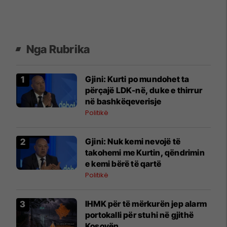
Nga Rubrika
Gjini: Kurti po mundohet ta
përçajë LDK-në, duke e thirrur
në bashkëqeverisje
Politikë
Gjini: Nuk kemi nevojë të
takohemi me Kurtin, qëndrimin
e kemi bërë të qartë
Politikë
​IHMK për të mërkurën jep alarm
portokalli për stuhi në gjithë
Kosovën