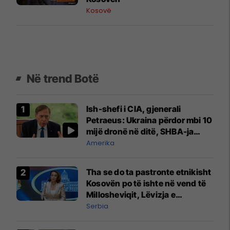
Kosovë
Në trend Botë
Ish-shefi i CIA, gjenerali
Petraeus: Ukraina përdor mbi 10
mijë dronë në ditë, SHBA-ja
mbetet shumë prapa në
Amerika
prodhim
Tha se do ta pastronte etnikisht
Kosovën po të ishte në vend të
Millosheviqit, Lëvizja e
Qytetarëve të Lirë në Serbi
Serbia
kërkon shkarkimin e
menjëhershëm të Snezhana