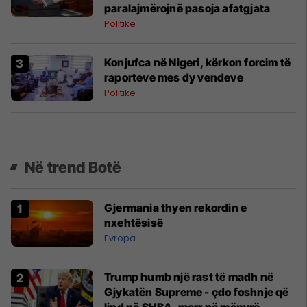
paralajmërojnë pasoja afatgjata
Politikë
Konjufca në Nigeri, kërkon forcim të
raporteve mes dy vendeve
Politikë
Në trend Botë
Gjermania thyen rekordin e
nxehtësisë
Evropa
Trump humb një rast të madh në
Gjykatën Supreme - çdo foshnje që