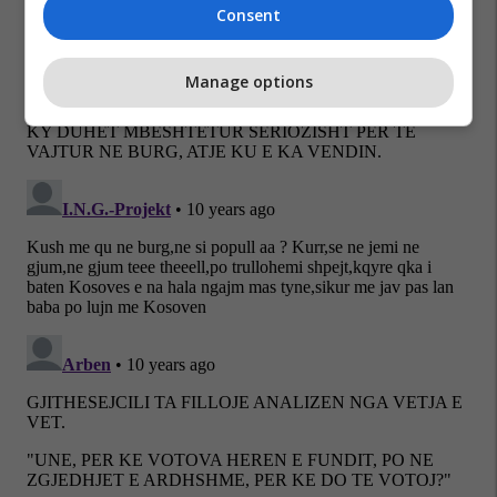
Consent
Manage options