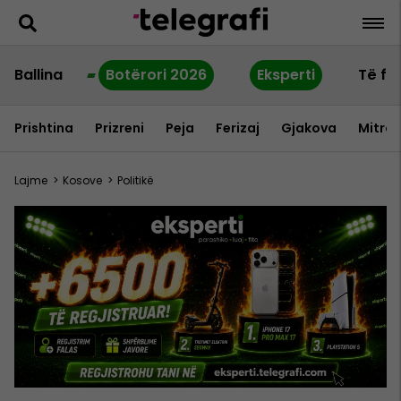
Ballina
Botërori 2026
Eksperti
Të fu
Prishtina
Prizreni
Peja
Ferizaj
Gjakova
Mitrov
Lajme
>
Kosove
>
Politikë