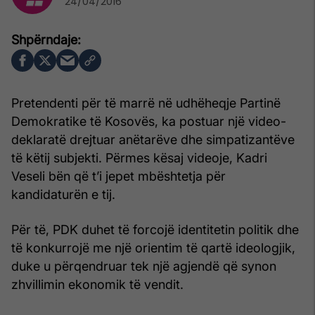
24/04/2016
Pretendenti për të marrë në udhëheqje Partinë
Demokratike të Kosovës, ka postuar një video-
deklaratë drejtuar anëtarëve dhe simpatizantëve
të këtij subjekti. Përmes kësaj videoje, Kadri
Veseli bën që t’i jepet mbështetja për
kandidaturën e tij.
Për të, PDK duhet të forcojë identitetin politik dhe
të konkurrojë me një orientim të qartë ideologjik,
duke u përqendruar tek një agjendë që synon
zhvillimin ekonomik të vendit.