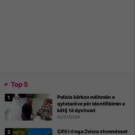
Top 5
Policia kërkon ndihmën e
qytetarëve për identifikimin e
këtij të dyshuari
02/07/2026
Çifti i ri nga Zvicra zhvendoset