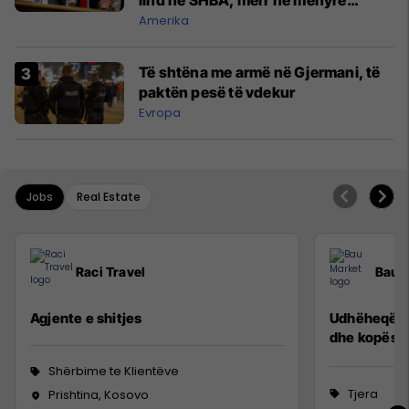
lind në SHBA, merr në mënyrë
automatike shtetësinë amerikane
Amerika
Të shtëna me armë në Gjermani, të
paktën pesë të vdekur
Evropa
Jobs
Real Estate
Raci Travel
Bau 
Agjente e shitjes
Udhëheqës p
dhe kopësh
Shërbime te Klientëve
Tjera
Prishtina, Kosovo