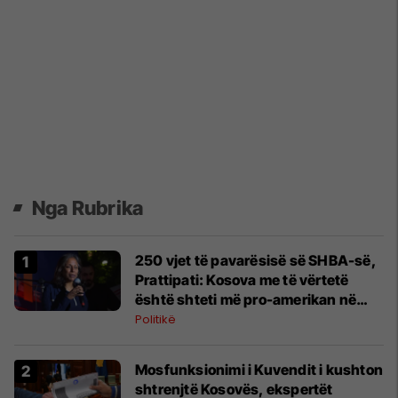
Nga Rubrika
​250 vjet të pavarësisë së SHBA-së,
Prattipati: Kosova me të vërtetë
është shteti më pro-amerikan në
botë
Politikë
Mosfunksionimi i Kuvendit i kushton
shtrenjtë Kosovës, ekspertët