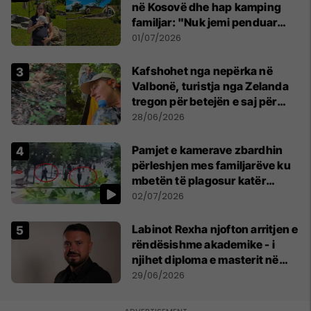
në Kosovë dhe hap kamping
familjar: "Nuk jemi penduar
asnjë ditë"
01/07/2026
Kafshohet nga nepërka në
Valbonë, turistja nga Zelanda
tregon për betejën e saj për
mbijetesë
28/06/2026
Pamjet e kamerave zbardhin
përleshjen mes familjarëve ku
mbetën të plagosur katër
persona
02/07/2026
Labinot Rexha njofton arritjen e
rëndësishme akademike - i
njihet diploma e masterit në
Psikologji në Zvicër
29/06/2026