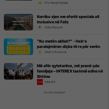
Pro Real Estate
Korriku vjen me ofertë speciale all
inclusive në Fafa
Fafa Resort
"Ku metën akllat?" - Heb’s
paralajmëron diçka të re për verën
Heb's Kosova
Më afër qytetarëve, më pranë çdo
familjeje – INTEREX tashmë edhe në
Shtime
InterEX