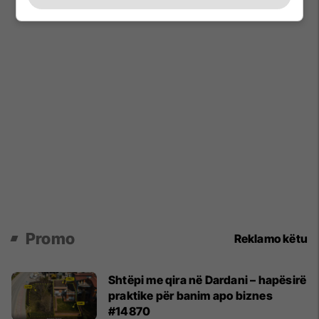
Promo
Reklamo këtu
Shtëpi me qira në Dardani – hapësirë
praktike për banim apo biznes
#14870