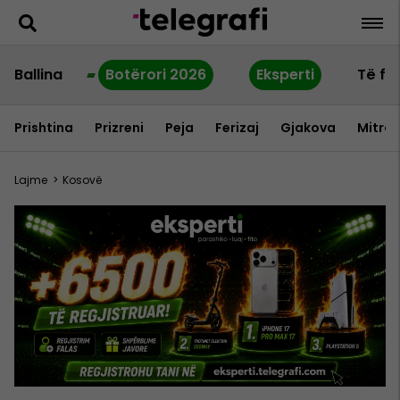
Ballina
Botërori 2026
Eksperti
Të fu
Prishtina
Prizreni
Peja
Ferizaj
Gjakova
Mitrov
Lajme
>
Kosovë