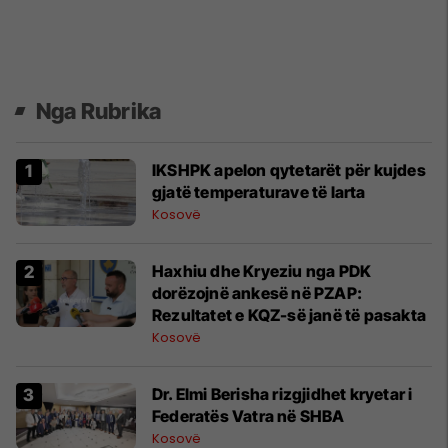
Nga Rubrika
IKSHPK apelon qytetarët për kujdes
gjatë temperaturave të larta
Kosovë
​Haxhiu dhe Kryeziu nga PDK
dorëzojnë ankesë në PZAP:
Rezultatet e KQZ-së janë të pasakta
Kosovë
Dr. Elmi Berisha rizgjidhet kryetar i
Federatës Vatra në SHBA
Kosovë