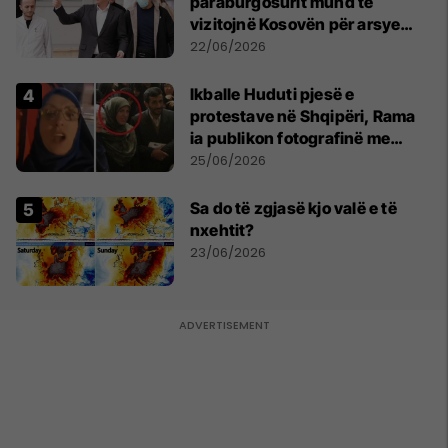
paraburgosurit mund të
vizitojnë Kosovën për arsye
humanitare
22/06/2026
Ikballe Huduti pjesë e
protestave në Shqipëri, Rama
ia publikon fotografinë me
Ahmadinejadin e Iranit
25/06/2026
Sa do të zgjasë kjo valë e të
nxehtit?
23/06/2026