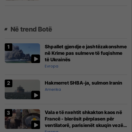
Në trend Botë
Shpallet gjendje e jashtëzakonshme
në Krime pas sulmeve të fuqishme
të Ukrainës
Evropa
Hakmerret SHBA-ja, sulmon Iranin
Amerika
Vala e të nxehtit shkakton kaos në
Francë - blerësit përplasen për
ventilatorë, parisienët skuqin vezë
në dritare
Evropa