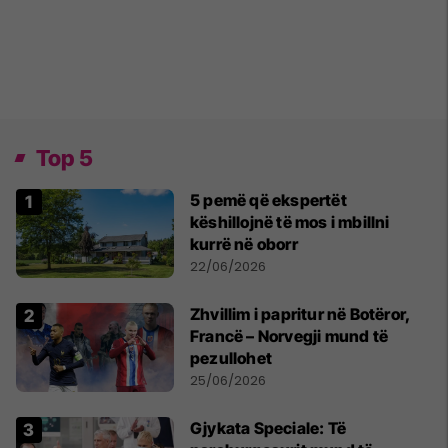
Top 5
5 pemë që ekspertët
këshillojnë të mos i mbillni
kurrë në oborr
22/06/2026
Zhvillim i papritur në Botëror,
Francë – Norvegji mund të
pezullohet
25/06/2026
​Gjykata Speciale: Të