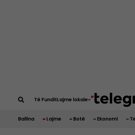
Të Fundit
Lajme lokale
Ballina
Lajme
Botë
Ekonomi
T