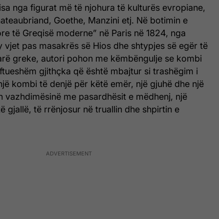
disa nga figurat më të njohura të kulturës evropiane,
ateaubriand, Goethe, Manzini etj. Në botimin e
re të Greqisë moderne” në Paris në 1824, nga
y vjet pas masakrës së Hios dhe shtypjes së egër të
parë greke, autori pohon me këmbëngulje se kombi
tueshëm gjithçka që është mbajtur si trashëgim i
ë kombi të denjë për këtë emër, një gjuhë dhe një
on vazhdimësinë me pasardhësit e mëdhenj, një
ë gjallë, të rrënjosur në truallin dhe shpirtin e