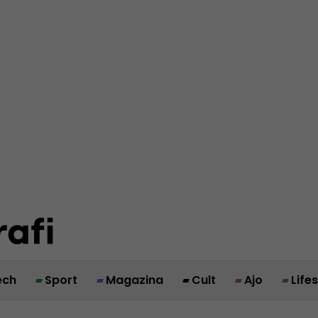
ech
Sport
Magazina
Cult
Ajo
Life