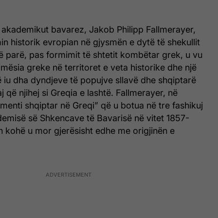
ë akademikut bavarez, Jakob Philipp Fallmerayer,
n historik evropian në gjysmën e dytë të shekullit
të parë, pas formimit të shtetit kombëtar grek, u vu
ësia greke në territoret e veta historike dhe një
 iu dha dyndjeve të popujve sllavë dhe shqiptarë
aj që njihej si Greqia e lashtë. Fallmerayer, në
lementi shqiptar në Greqi” që u botua në tre fashikuj
demisë së Shkencave të Bavarisë në vitet 1857-
ën kohë u mor gjerësisht edhe me origjinën e