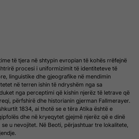
me të tjera në shtypin evropian të kohës rrëfejnë
shtrirë procesi i uniformizimit të identiteteve të
re, linguistike dhe gjeografike në mendimin
itetet në terren ishin të ndryshëm nga sa
duket nga perceptimi që kishin njerëz të letrave që
Greqi, përfshirë dhe historianin gjerman Fallmerayer.
 shkurtit 1834, ai thotë se e tëra Atika është e
ipfolës dhe në kryeqytet gjejmë njerëz që e dinë
e u nevojitet. Në Beoti, përjashtuar tre lokalitete,
jendje.