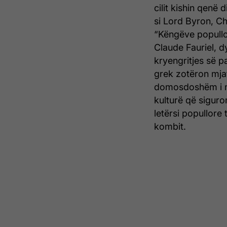
cilit kishin qenë 
si Lord Byron, Ch
“Këngëve popullo
Claude Fauriel, d
kryengritjes së 
grek zotëron mjaf
domosdoshëm i nj
kulturë që sigur
letërsi popullore t
kombit.