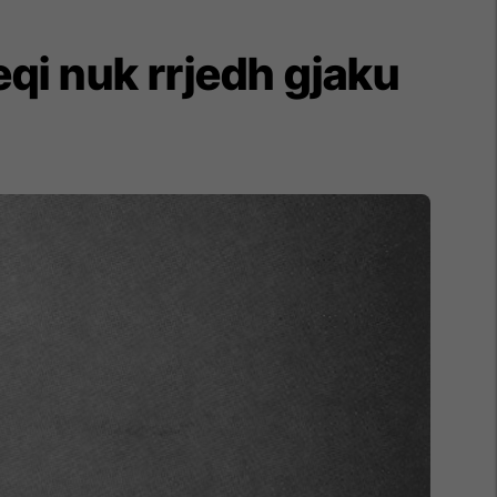
eqi nuk rrjedh gjaku