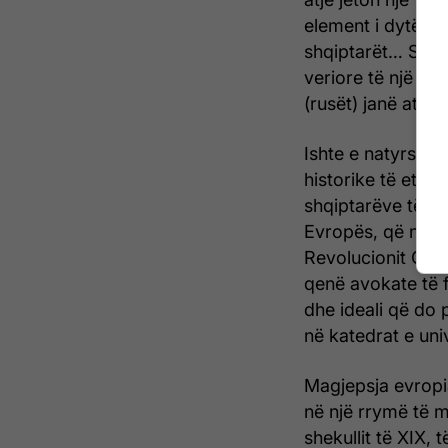
element i dytë i 
shqiptarët… Sllavë
veriore të një gj
(rusët) janë ata q
Ishte e natyrshme
historike të etnos
shqiptarëve të sh
Evropës, që në të
Revolucionit Grek
qenë avokate të f
dhe ideali që do p
në katedrat e uni
Magjepsja evropia
në një rrymë të me
shekullit të XIX,