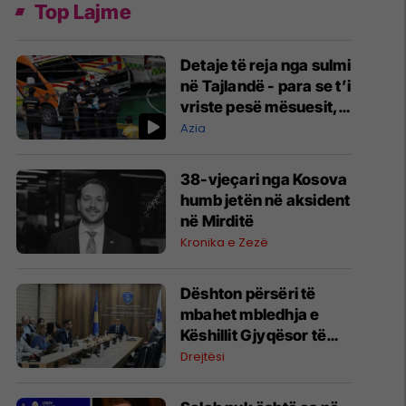
Top Lajme
Detaje të reja nga sulmi
në Tajlandë - para se t’i
vriste pesë mësuesit,
nxënësi kishte vrarë
Azia
gjyshërit e tij
38-vjeçari nga Kosova
humb jetën në aksident
në Mirditë
Kronika e Zezë
​Dështon përsëri të
mbahet mbledhja e
Këshillit Gjyqësor të
Kosovës
Drejtësi