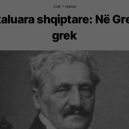
Cult
>
Histori
aluara shqiptare: Në Gr
grek