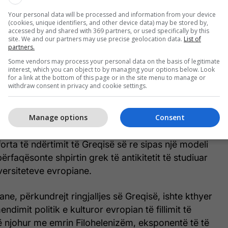
popullsisë së atjeshme janë për t’u përendur
Your personal data will be processed and information from your device
(cookies, unique identifiers, and other device data) may be stored by,
t skithikë, arnautët ilirë, fëmijët e e vendeve
accessed by and shared with 369 partners, or used specifically by this
aku me serbët e bullgarët, dalmatët e moskovitët
site. We and our partners may use precise geolocation data.
List of
partners.
ë i quajmë sot helenë.
Some vendors may process your personal data on the basis of legitimate
interest, which you can object to by managing your options below. Look
 që ky konstatim dhe afirmim i kësaj ndërprerje
for a link at the bottom of this page or in the site menu to manage or
withdraw consent in privacy and cookie settings.
it grek dhe evidentitimi i prejardhjes së lashtë të
kaktonin një reaksion në rrethet intelektuale të
Manage options
Consent
 shumtën rasteve 20 vjet pas triumfit të
 dhe ndërtimit të shtetit kombëtar grek, kishin
orta të ndërtimit të Greqisë së re sipas një modeli
ërfaqësonte shpirtin grek të antikitetit të studiuar
versiteteve evropiane.
ne, përkundrejt ringjalljes së Greqisë, ishte kthyer
ndimit politik e kulturor evropian të fillimit të
 të njohur me emrin Filohelenizëm, eksponentë të të