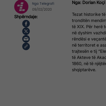
Nga: Dorian Koçi
Nga
Telegrafi
09/02/2020
Tezat historike t
tronditën mendimi
të XIX. Për herë 
në dyshim vazhdim
rëndësi e veçantë
në territoret e as
trajtesën e tij “E
të Akteve të Aka
1860, në të njëjt
shqiptarëve.