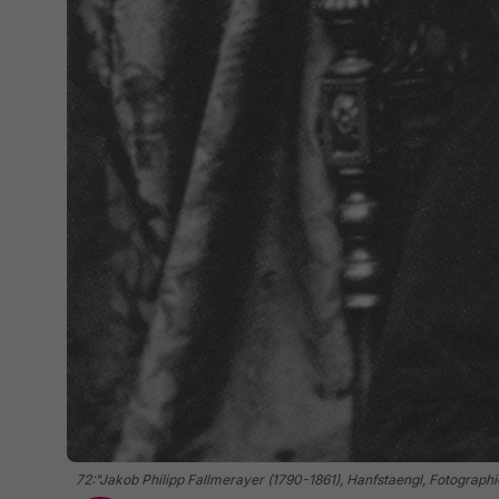
72:"Jakob Philipp Fallmerayer (1790-1861), Hanfstaengl, Fotographi