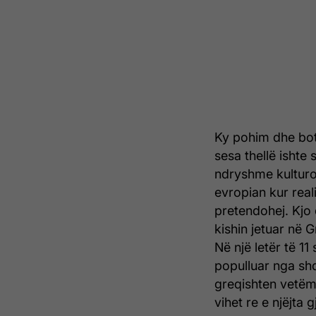
Ky pohim dhe boti
sesa thellë ishte 
ndryshme kulturo
evropian kur real
pretendohej. Kjo 
kishin jetuar në 
Në një letër të 11
populluar nga shq
greqishten vetëm s
vihet re e njëjta g