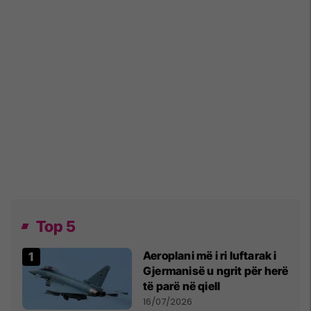
Top 5
Aeroplani më i ri luftarak i
Gjermanisë u ngrit për herë
të parë në qiell
16/07/2026