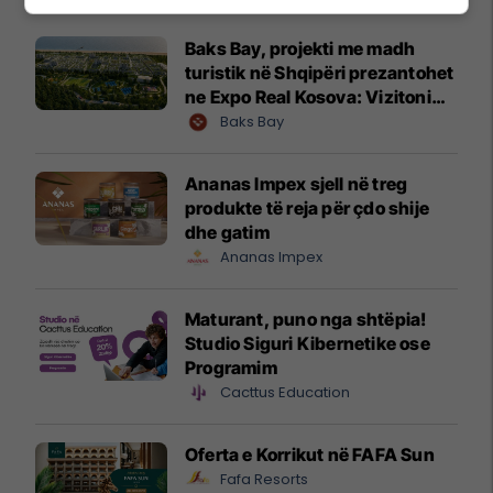
Baks Bay, projekti me madh
turistik në Shqipëri prezantohet
ne Expo Real Kosova: Vizitoni
shtandin dhe zbuloni
Baks Bay
mundësitë e investimit
Ananas Impex sjell në treg
produkte të reja për çdo shije
dhe gatim
Ananas Impex
Maturant, puno nga shtëpia!
Studio Siguri Kibernetike ose
Programim
Cacttus Education
Oferta e Korrikut në FAFA Sun
Fafa Resorts