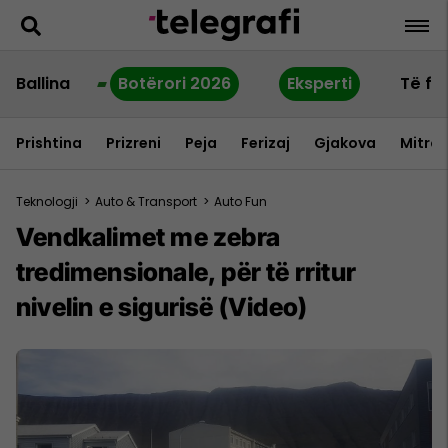
Ballina
Botërori 2026
Eksperti
Të fu
Prishtina
Prizreni
Peja
Ferizaj
Gjakova
Mitrov
Teknologji
>
Auto & Transport
>
Auto Fun
Vendkalimet me zebra
tredimensionale, për të rritur
nivelin e sigurisë (Video)