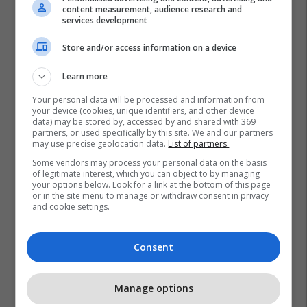
content measurement, audience research and
services development
Store and/or access information on a device
Learn more
Your personal data will be processed and information from
your device (cookies, unique identifiers, and other device
data) may be stored by, accessed by and shared with 369
partners, or used specifically by this site. We and our partners
may use precise geolocation data.
List of partners.
Some vendors may process your personal data on the basis
of legitimate interest, which you can object to by managing
your options below. Look for a link at the bottom of this page
or in the site menu to manage or withdraw consent in privacy
and cookie settings.
Consent
Manage options
Promo
Reklamo këtu