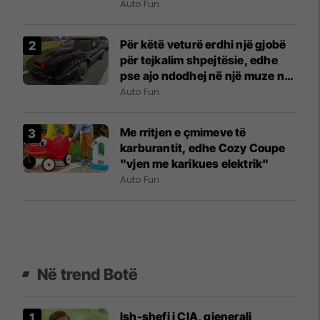
Auto Fun
Për këtë veturë erdhi një gjobë
për tejkalim shpejtësie, edhe
pse ajo ndodhej në një muze në
New York City
Auto Fun
Me rritjen e çmimeve të
karburantit, edhe Cozy Coupe
"vjen me karikues elektrik"
Auto Fun
Në trend Botë
Ish-shefi i CIA, gjenerali