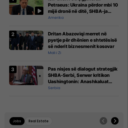
Petraeus: Ukraina përdor mbi 10
mijë dronë në ditë, SHBA-ja
mbetet shumë prapa në
Amerika
prodhim
Dritan Abazoviqi merret në
pyetje për dhënien e shtetësisë
së nderit biznesmenit kosovar
Mali i Zi
Pas nisjes së dialogut strategjik
SHBA-Serbi, Serwer kritikon
Uashingtonin: Anashkaluat
Banjskën, sulmin ndaj KFOR-it
Serbia
dhe rrëmbimin e Policëve të
Kosovës
Jobs
Real Estate