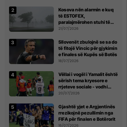
Kosova nën alarmin e kuq
të ESTOFEX,
paralajmërohen stuhi të
fuqishme me breshër dhe
21/07/2026
erëra të forta
Sllovenët zbulojnë se sa do
të fitojë Vincic për gjykimin
e finales së Kupës së Botës
18/07/2026
Vëllai i vogël i Yamalit është
sërish tema kryesore e
rrjeteve sociale - vodhi
vëmendjen pas finales së
20/07/2026
Kupës së Botës
Gjashtë yjet e Argjentinës
rrezikojnë pezullimin nga
FIFA për finalen e Botërorit
16/07/2026