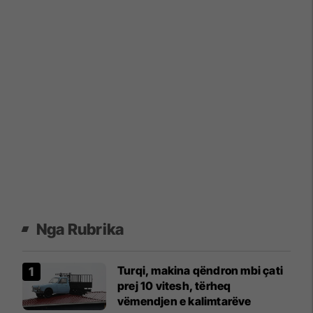
Nga Rubrika
Turqi, makina qëndron mbi çati
prej 10 vitesh, tërheq
vëmendjen e kalimtarëve