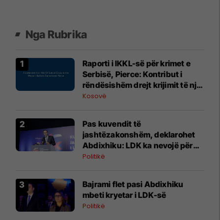
Nga Rubrika
Raporti i IKKL-së për krimet e
Serbisë, Pierce: Kontribut i
rëndësishëm drejt krijimit të një
baze faktike të provave dhe
Kosovë
vendosjes së përgjegjësisë
Pas kuvendit të
jashtëzakonshëm, deklarohet
Abdixhiku: LDK ka nevojë për
bashkim, Republika për
Politikë
stabilitet institucional
Bajrami flet pasi Abdixhiku
mbeti kryetar i LDK-së
Politikë