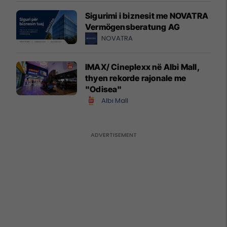
Sigurimi i biznesit me NOVATRA
Vermögensberatung AG
NOVATRA
IMAX/ Cineplexx në Albi Mall,
thyen rekorde rajonale me
"Odisea"
Albi Mall