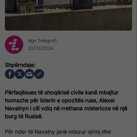
Nga
Telegrafi
20/02/2024
Përfaqësues të shoqërisë civile kanë mbajtur
homazhe për liderin e opozitës ruse, Alexei
Navalnyn i cili vdiq në rrethana misterioze në një
burg të Rusisë.
Për nder të Navalny janë ndezur qirinj dhe