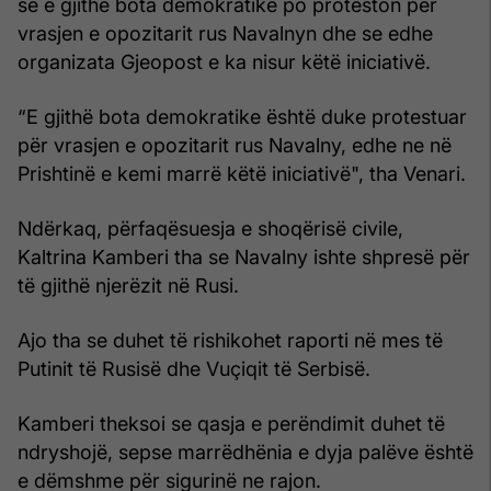
se e gjithë bota demokratike po proteston për
vrasjen e opozitarit rus Navalnyn dhe se edhe
organizata Gjeopost e ka nisur këtë iniciativë.
“E gjithë bota demokratike është duke protestuar
për vrasjen e opozitarit rus Navalny, edhe ne në
Prishtinë e kemi marrë këtë iniciativë", tha Venari.
Ndërkaq, përfaqësuesja e shoqërisë civile,
Kaltrina Kamberi tha se Navalny ishte shpresë për
të gjithë njerëzit në Rusi.
Ajo tha se duhet të rishikohet raporti në mes të
Putinit të Rusisë dhe Vuçiqit të Serbisë.
Kamberi theksoi se qasja e perëndimit duhet të
ndryshojë, sepse marrëdhënia e dyja palëve është
e dëmshme për sigurinë ne rajon.