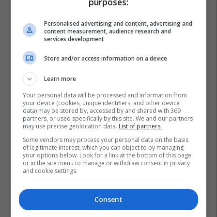
purposes:
Personalised advertising and content, advertising and
content measurement, audience research and
services development
Store and/or access information on a device
Learn more
Your personal data will be processed and information from
your device (cookies, unique identifiers, and other device
data) may be stored by, accessed by and shared with 369
partners, or used specifically by this site. We and our partners
may use precise geolocation data.
List of partners.
Some vendors may process your personal data on the basis
of legitimate interest, which you can object to by managing
your options below. Look for a link at the bottom of this page
or in the site menu to manage or withdraw consent in privacy
and cookie settings.
Consent
Rusia
Homazhe
Aleksei Navalny
Prishtinë