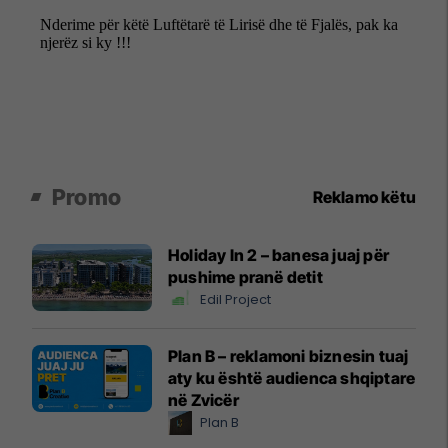
Promo
Reklamo këtu
Holiday In 2 – banesa juaj për
pushime pranë detit
Edil Project
Plan B – reklamoni biznesin tuaj
aty ku është audienca shqiptare
në Zvicër
Plan B