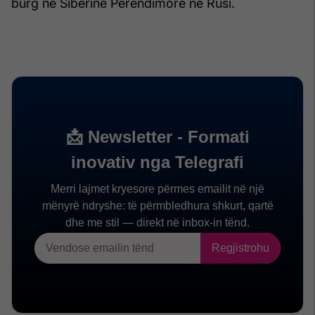
burg në Siberinë Perëndimore në Rusi.