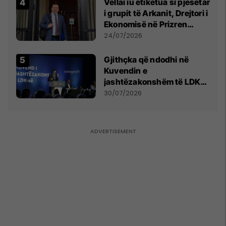
Vëllai iu etiketua si pjesëtar
i grupit të Arkanit, Drejtori i
Ekonomisë në Prizren
mohon pretendimet
24/07/2026
Gjithçka që ndodhi në
Kuvendin e
jashtëzakonshëm të LDK-
së
30/07/2026