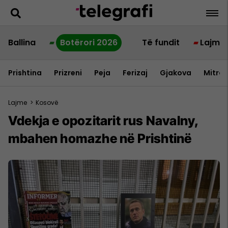
Ballina
Botërori 2026
Të fundit
Lajme
Prishtina
Prizreni
Peja
Ferizaj
Gjakova
Mitrov
Lajme
>
Kosovë
Vdekja e opozitarit rus Navalny,
mbahen homazhe në Prishtinë