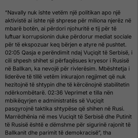
“Navally nuk ishte vetëm një politikan apo një
aktivistë ai ishte një shprese për miliona njerëz në
mbarë botën, ai përdori njohuritë e tij për të
luftuar korrupsionin duke përdorur mediat sociale
për të ekspozuar keq bërjen e atyre në pushtet.
02:05 Qasja e perëndimit ndaj Vuçiqit të Serbisë, i
cili shpesh shihet si përfaqësues kryesor i Rusisë
në Ballkan, ka nevojë për rivlerësim. Mbështetja i
liderëve të tillë vetëm inkurajon regjimet që nuk
hezitojnë të shtypin dhe të kërcënojnë stabilitetin
ndërkombëtarë. 02:36 Veprimet e tilla nën
mbikëqyrjen e administratës së Vuçiqit
pasqyrojnë taktika shtypëse që shihen në Rusi.
Marrëdhënia në mes Vuciqit të Serbisë dhe Putinit
të Rusisë është e dëmshme për sigurinë rajonit të
Ballkanit dhe parimit të demokracisë”, tha