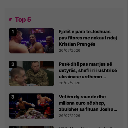
Top 5
Fjalët e para të Joshuas
pas fitores me nokaut ndaj
Kristian Prengës
26/07/2026
Pesë ditë pas marrjes së
detyrës, shefi i ri i ushtrisë
ukrainase urdhëron
kontroll të madh
26/07/2026
Vetëm dy raunde dhe
miliona euro në xhep,
zbulohet sa fituan Joshua
e Prenga
26/07/2026