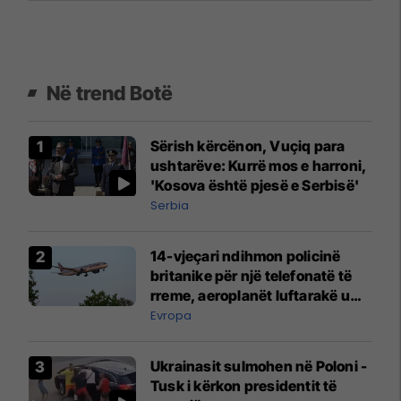
Në trend Botë
Sërish kërcënon, Vuçiq para
ushtarëve: Kurrë mos e harroni,
'Kosova është pjesë e Serbisë'
Serbia
14-vjeçari ndihmon policinë
britanike për një telefonatë të
rreme, aeroplanët luftarakë u
ngritën në ajër për të
Evropa
interceptuar fluturaken e Qatar
Airways që po shkonte drejt
Ukrainasit sulmohen në Poloni -
Mançesterit
Tusk i kërkon presidentit të