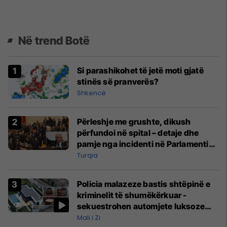
Në trend Botë
Si parashikohet të jetë moti gjatë
stinës së pranverës?
Shkencë
Përleshje me grushte, dikush
përfundoi në spital – detaje dhe
pamje nga incidenti në Parlamentin
e Turqisë
Turqia
Policia malazeze bastis shtëpinë e
kriminelit të shumëkërkuar -
sekuestrohen automjete luksoze
dhe para të gatshme
Mali i Zi