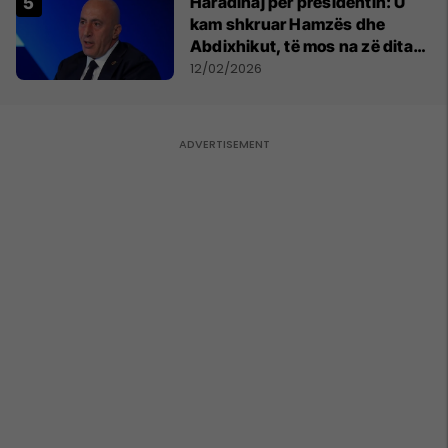
Haradinaj për presidentin: U
kam shkruar Hamzës dhe
Abdixhikut, të mos na zë dita
vendimtare pa plan
12/02/2026