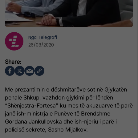
Nga
Telegrafi
26/08/2020
Me prezantimin e dëshmitarëve sot në Gjykatën
penale Shkup, vazhdon gjykimi për lëndën
“Shënjestra-Fortesa” ku mes të akuzuarve të parë
janë ish-ministrja e Punëve të Brendshme
Gordana Jankullovska dhe ish-njeriu i parë i
policisë sekrete, Sasho Mijalkov.