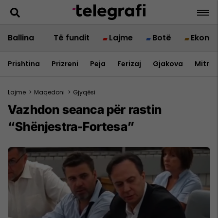
Ballina
Të fundit
Lajme
Botë
Ekono
Prishtina
Prizreni
Peja
Ferizaj
Gjakova
Mitrov
Lajme
>
Maqedoni
>
Gjyqësi
Vazhdon seanca për rastin
“Shënjestra-Fortesa”