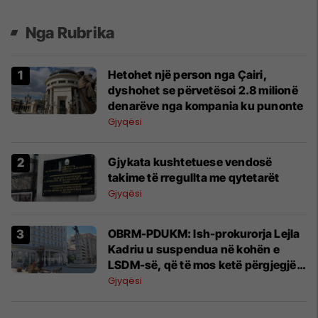
Nga Rubrika
Hetohet një person nga Çairi,
dyshohet se përvetësoi 2.8 milionë
denarëve nga kompania ku punonte
Gjyqësi
Gjykata kushtetuese vendosë
takime të rregullta me qytetarët
Gjyqësi
OBRM-PDUKM: Ish-prokurorja Lejla
Kadriu u suspendua në kohën e
LSDM-së, që të mos ketë përgjegjësi
ndaj funksionarëve për zjarrin në
Gjyqësi
spitalin modular në Tetovë