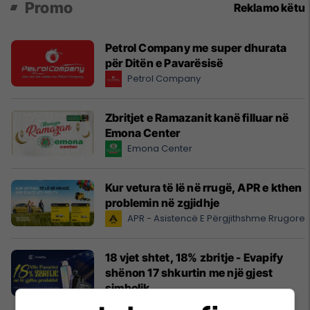
Promo
Reklamo këtu
Petrol Company me super dhurata
për Ditën e Pavarësisë
Petrol Company
Zbritjet e Ramazanit kanë filluar në
Emona Center
Emona Center
Kur vetura të lë në rrugë, APR e kthen
problemin në zgjidhje
APR - Asistencë E Përgjithshme Rrugore
18 vjet shtet, 18% zbritje - Evapify
shënon 17 shkurtin me një gjest
simbolik
Crystal Evapify