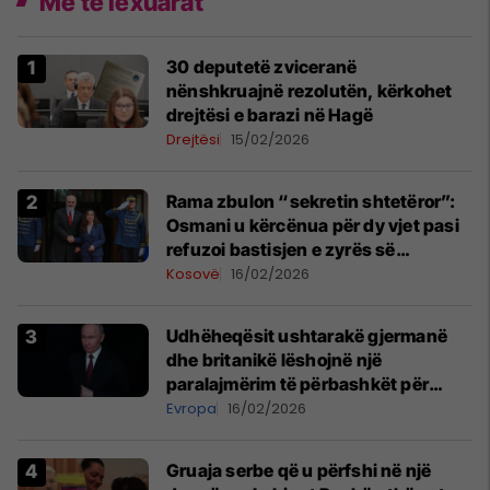
Më të lexuarat
30 deputetë zviceranë
nënshkruajnë rezolutën, kërkohet
drejtësi e barazi në Hagë
Drejtësi
15/02/2026
Rama zbulon “sekretin shtetëror”:
Osmani u kërcënua për dy vjet pasi
refuzoi bastisjen e zyrës së
Presidencës nga Gjykata Speciale
Kosovë
16/02/2026
Udhëheqësit ushtarakë gjermanë
dhe britanikë lëshojnë një
paralajmërim të përbashkët për
rrezikun e mundshëm rus
Evropa
16/02/2026
Gruaja serbe që u përfshi në një