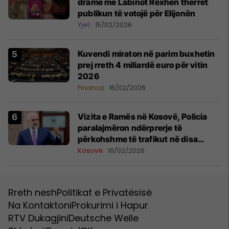
dramë me Labinot Rexhën thërret
publikun të votojë për Elijonën
Yjet
15/02/2026
Kuvendi miraton në parim buxhetin
prej rreth 4 miliardë euro për vitin
2026
Financa
16/02/2026
Vizita e Ramës në Kosovë, Policia
paralajmëron ndërprerje të
përkohshme të trafikut në disa
segmente rrugore
Kosovë
16/02/2026
Rreth nesh
Politikat e Privatësisë
Na Kontaktoni
Prokurimi i Hapur
RTV Dukagjini
Deutsche Welle