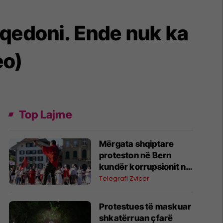
aqedoni. Ende nuk ka
eo)
Top Lajme
Mërgata shqiptare
proteston në Bern
kundër korrupsionit në
Shqipëri dhe në
Telegrafi Zvicer
mbështetje të
“Revolucionit të
Protestues të maskuar
flamingove”
shkatërruan çfarë