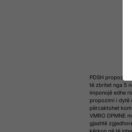
PDSH propozon që
të zbritet nga 5 
imponojë edhe rid
propozimi i dytë 
përcaktohet komf
VMRO DPMNE me q
gjashtë zgjedhor
kërkon që të inte