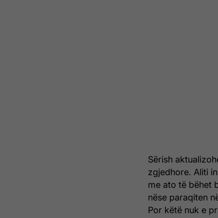
Sërish aktualizoh
zgjedhore. Aliti i
me ato të bëhet b
nëse paraqiten në
Por këtë nuk e p