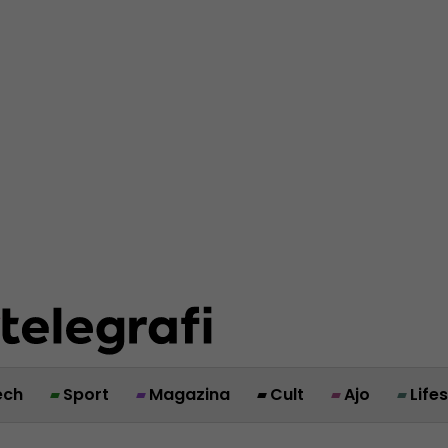
ech
Sport
Magazina
Cult
Ajo
Life