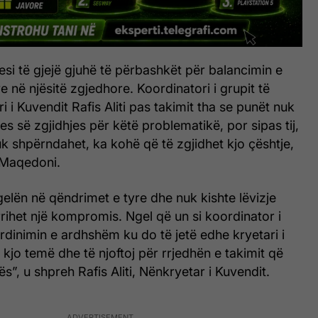
esi të gjejë gjuhë të përbashkët për balancimin e
e në njësitë zgjedhore. Koordinatori i grupit të
 i Kuvendit Rafis Aliti pas takimit tha se punët nuk
jes së zgjidhjes për këtë problematikë, por sipas tij,
k shpërndahet, ka kohë që të zgjidhet kjo çështje,
i Maqedoni.
elën në qëndrimet e tyre dhe nuk kishte lëvizje
arrihet një kompromis. Ngel që un si koordinator i
ordinimin e ardhshëm ku do të jetë edhe kryetari i
 kjo temë dhe të njoftoj për rrjedhën e takimit që
ës”, u shpreh Rafis Aliti, Nënkryetar i Kuvendit.