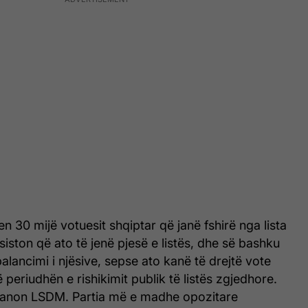
en 30 mijë votuesit shqiptar që janë fshirë nga lista
nsiston që ato të jenë pjesë e listës, dhe së bashku
alancimi i njësive, sepse ato kanë të drejtë vote
 periudhën e rishikimit publik të listës zgjedhore.
ranon LSDM. Partia më e madhe opozitare