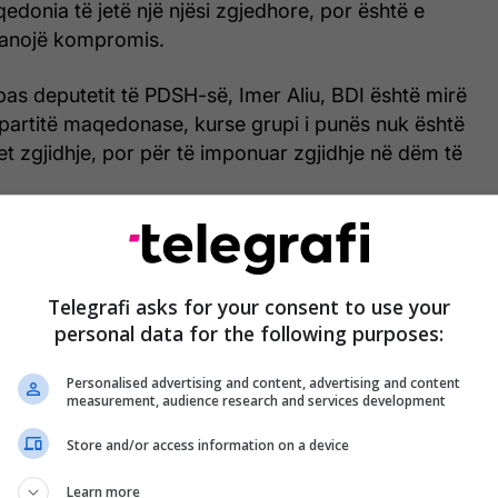
donia të jetë një njësi zgjedhore, por është e
ranojë kompromis.
ipas deputetit të PDSH-së, Imer Aliu, BDI është mirë
partitë maqedonase, kurse grupi i punës nuk është
et zgjidhje, por për të imponuar zgjidhje në dëm të
nuk ka qëllim që realisht të zgjedh çështjen e
rit të votuesve dhe barazisë të votave të
të maqedonasve, por përkundrazi, të tentojë të
Telegrafi asks for your consent to use your
hje e cila do jetë e dëmshme për shqiptarët”, tha
personal data for the following purposes:
Personalised advertising and content, advertising and content
measurement, audience research and services development
Store and/or access information on a device
Learn more