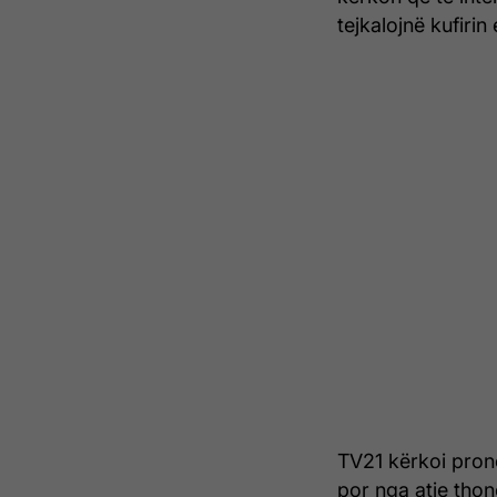
tejkalojnë kufirin
TV21 kërkoi pron
por nga atje tho