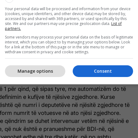
Your personal data will be processed and information from your device
(cookies, unique identifiers, and other device data) may be stored by,
accessed by and shared with 369 partners, or used specifically by this
site. We and our partners may use precise geolocation data.
List of
partners.
Some vendors may process your personal data on the basis of legitimate
interest, which you can object to by managing your options below. Look
for a link at the bottom of this page or in the site menu to manage or
withdraw consent in privacy and cookie settings.
Manage options
Consent
 pragu i numrit të votuesve në njësitë zgjedhore
në 1 për qind, që sipas tyre, me automatizëm do të
efinimin e kufijve të njësive zgjedhore. Kurse
është që numri i deputetëve në njësitë zgjedhore të
orm numrit të votuesve në ato njësi zgjedhore.
ëndrim se duhet intervenuar vetëm në njësinë e
e, që nuk është e pranueshme për BDI-në, që
rvenohet edhe në tre dhe katër, që po ashtu