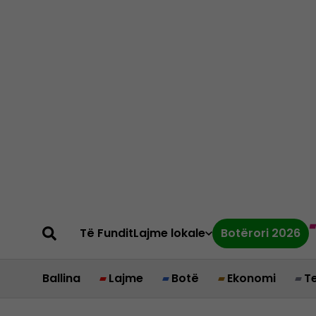
Të Fundit
Lajme lokale
Botërori 2026
Ballina
Lajme
Botë
Ekonomi
T