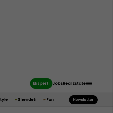
Eksperti
Jobs
Real Estate
style
Shëndeti
Fun
Newsletter