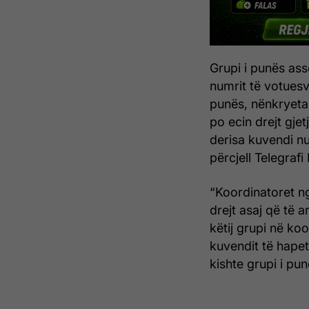
Grupi i punës ass
numrit të votuesv
punës, nënkryetari
po ecin drejt gjet
derisa kuvendi nu
përcjell Telegraf
“Koordinatoret ng
drejt asaj që të 
këtij grupi në ko
kuvendit të hapet
kishte grupi i pun