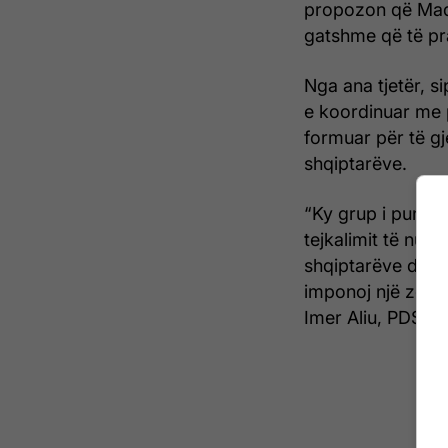
propozon që Maqe
gatshme që të p
Nga ana tjetër, s
e koordinuar me 
formuar për të gj
shqiptarëve.
“Ky grup i punës 
tejkalimit të num
shqiptarëve dhe 
imponoj një zgjid
Imer Aliu, PDSH.