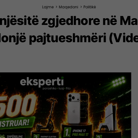
Lajme
>
Maqedoni
>
Politikë
njësitë zgjedhore në M
onjë pajtueshmëri (Vid