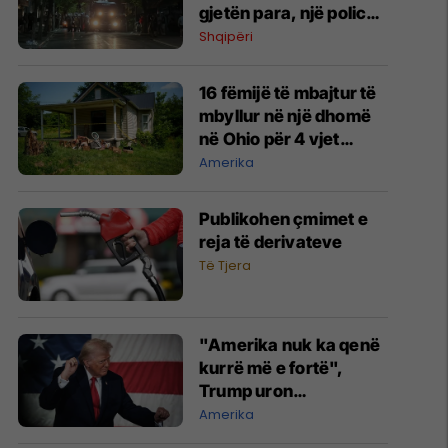
gjetën para, një police
mbeti e lënduar - çfarë
Shqipëri
ndodhi gjatë mesnatës
në komisariatin numër
16 fëmijë të mbajtur të
3
mbyllur në një dhomë
në Ohio për 4 vjet
shpëtohen - tani ata i
Amerika
pret një sfidë e madhe
Publikohen çmimet e
reja të derivateve
Të Tjera
"Amerika nuk ka qenë
kurrë më e fortë",
Trump uron
Pavarësinë me një
Amerika
fjalim të fuqishëm