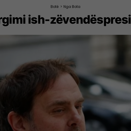
Botë
>
Nga Bota
rgimi ish-zëvendëspresid