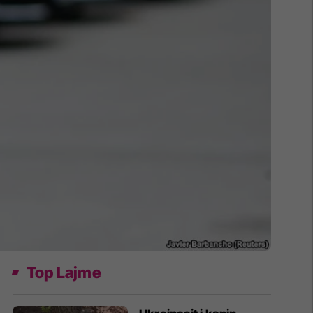
Top Lajme