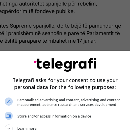
t nga autoritetet spanjolle për rebelim,
keqpërdorim të fondeve publike.
atës Supreme spanjolle, do të bëjë të pamundur që
të i pranishëm në seancën e parë të Parlamentit të
 që është paraparë të mbahet më 17 janar.
ës, më 1 tetor 2017 mbajti referendumin për
e shumica votuan pro pavarësisë nga Spanja,
olle nuk kanë njohur rezultatet e referendumit, të
ar e ka quajtur të jashtëligjshëm.
Telegrafi asks for your consent to use your
personal data for the following purposes:
Personalised advertising and content, advertising and content
measurement, audience research and services development
Store and/or access information on a device
Learn more