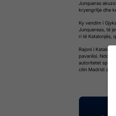
Junqueras akuzohe
kryengritje dhe 
Ky vendim i Gjyk
Junquereas, të je
ri të Katalonjës,
Rajoni i Katalonj
pavarësi. Ndonës
autoritetet spanj
cilin Madridi zyrt