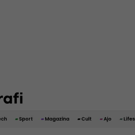
ech
Sport
Magazina
Cult
Ajo
Life