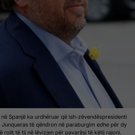
në Spanjë ka urdhëruar që ish-zëvendëspresidenti
iol Junqueras të qëndron në paraburgim edhe për dy
rolit të tij në lëvizjen për pavarësi të këtij rajoni.