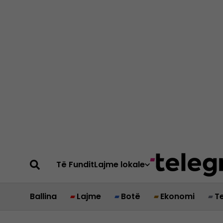
Të Fundit
Lajme lokale
Ballina
Lajme
Botë
Ekonomi
T