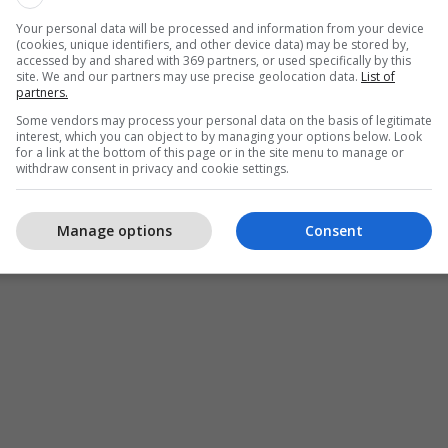
Your personal data will be processed and information from your device
(cookies, unique identifiers, and other device data) may be stored by,
accessed by and shared with 369 partners, or used specifically by this
site. We and our partners may use precise geolocation data.
List of
partners.
Some vendors may process your personal data on the basis of legitimate
interest, which you can object to by managing your options below. Look
for a link at the bottom of this page or in the site menu to manage or
withdraw consent in privacy and cookie settings.
Manage options
Consent