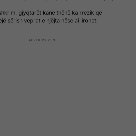
hkrim, gjyqtarët kanë thënë ka rrezik që
ë sërish veprat e njëjta nëse ai lirohet.