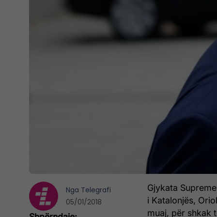
Gjykata Supreme 
Nga
Telegrafi
i Katalonjës, Or
05/01/2018
muaj, për shkak të 