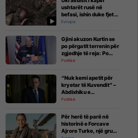
Ukrainasit i kapin
ushtarët rusë në
befasi, ishin duke fjetur
në strehimoret e
Evropa
kamufluara
Gjini akuzon Kurtin se
po përgatit terrenin për
zgjedhje të reja: Po
manipulon opinionin
Politikë
publik
“Nuk kemi apetit për
kryetar të Kuvendit” –
Abdixhiku e
konsideron si figurë
Politikë
ceremoniale
Për herë të parë në
historinë e Forcave
Ajrore Turke, një grua