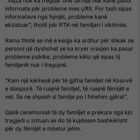
“Vajza nuk ka treguar dhe familja nuk kanë pasur
informata për probleme mes çiftit. Por tash sipas
informatave nga fqinjët, probleme kanë
ekzistuar”, thotë për RTK-në familjari i viktimës.
Rama thotë se më e keqja ka ardhur për shkak se
personi që dyshohet se ka kryer vrasjen ka pasur
probleme psikike, probleme këto që sipas tij
familjarët nuk i tregojnë.
“Kam një kërkesë për të gjitha familjet në Kosovë
e diasporë. Të ruajnë familjet, të ruajnë fëmijët e
vet. Se ne shpesh si familje po i fshehim gjërat”.
Gjatë ceremonisë të dy familjet e prekura nga kjo
tragjedi u zotuan se do të kujdesen bashkërisht
për dy fëmijët e mbetur jetim.