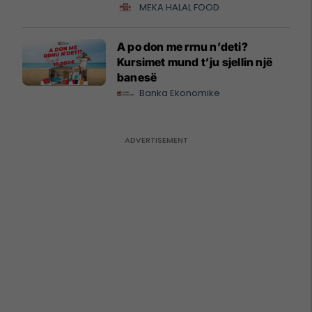
MEKA HALAL FOOD
A po don me rrnu n’deti?
Kursimet mund t’ju sjellin një
banesë
Banka Ekonomike