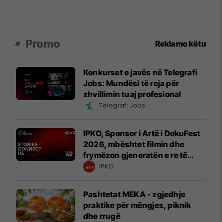
Promo
Reklamo këtu
Konkurset e javës në Telegrafi
Jobs: Mundësi të reja për
zhvillimin tuaj profesional
Telegrafi Jobs
IPKO, Sponsor i Artë i DokuFest
2026, mbështet filmin dhe
frymëzon gjeneratën e re të
krijuesve
IPKO
Pashtetat MEKA - zgjedhje
praktike për mëngjes, piknik
dhe rrugë