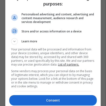
purposes:
Personalised advertising and content, advertising and
content measurement, audience research and
services development
Store and/or access information on a device
Learn more
Your personal data will be processed and information from
your device (cookies, unique identifiers, and other device
data) may be stored by, accessed by and shared with 369
partners, or used specifically by this site. We and our partners
may use precise geolocation data.
List of partners.
Gjakovë
Krim Në Familje
Zvicër
Shishman
Some vendors may process your personal data on the basis
of legitimate interest, which you can object to by managing
your options below. Look for a link at the bottom of this page
or in the site menu to manage or withdraw consent in privacy
and cookie settings.
Consent