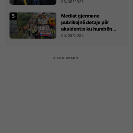
bëjnë shkelje të rëndë
06/08/2026
kushtetuese
Mediat gjermane
publikojnë detaje për
aksidentin ku humbën
jetën tre mërgimtarë nga
06/08/2026
Komogllava e Ferizajt