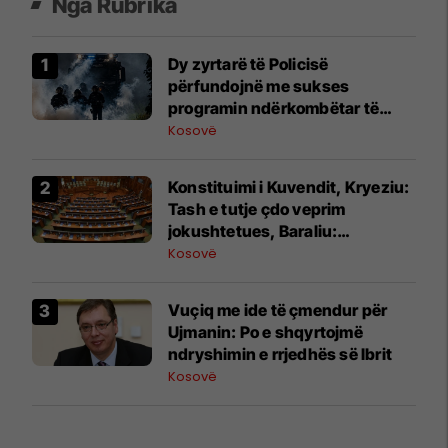
Nga Rubrika
Dy zyrtarë të Policisë
përfundojnë me sukses
programin ndërkombëtar të
Internshipit në Universitetin
Kosovë
Policor të Brandenburgut
​Konstituimi i Kuvendit, Kryeziu:
Tash e tutje çdo veprim
jokushtetues, Baraliu:
Ndërpriteni këtë lojë politike!
Kosovë
​Vuçiq me ide të çmendur për
Ujmanin: Po e shqyrtojmë
ndryshimin e rrjedhës së Ibrit
Kosovë