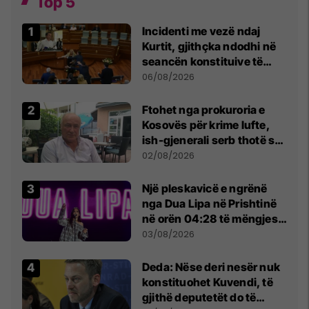
Top 5
Incidenti me vezë ndaj
Kurtit, gjithçka ndodhi në
seancën konstituive të
Kuvendit
06/08/2026
Ftohet nga prokuroria e
Kosovës për krime lufte,
ish-gjenerali serb thotë se
dikush e tradhtoi në
02/08/2026
Beograd
Një pleskavicë e ngrënë
nga Dua Lipa në Prishtinë
në orën 04:28 të mëngjesit
- dhe bota digjitale serbe
03/08/2026
shpall gjendjen e luftës
Deda: Nëse deri nesër nuk
konstituohet Kuvendi, të
gjithë deputetët do të