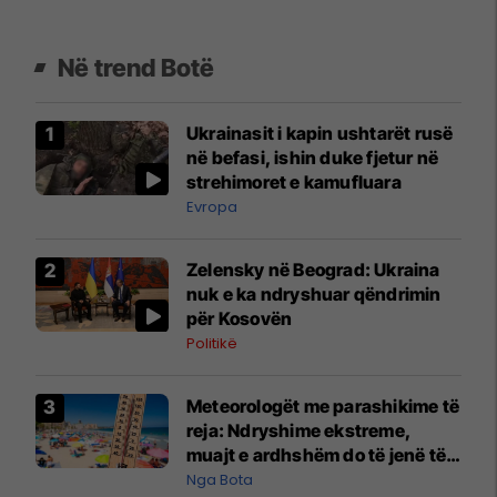
Në trend Botë
Ukrainasit i kapin ushtarët rusë
në befasi, ishin duke fjetur në
strehimoret e kamufluara
Evropa
Zelensky në Beograd: Ukraina
nuk e ka ndryshuar qëndrimin
për Kosovën
Politikë
Meteorologët me parashikime të
reja: Ndryshime ekstreme,
muajt e ardhshëm do të jenë të
pazakontë
Nga Bota