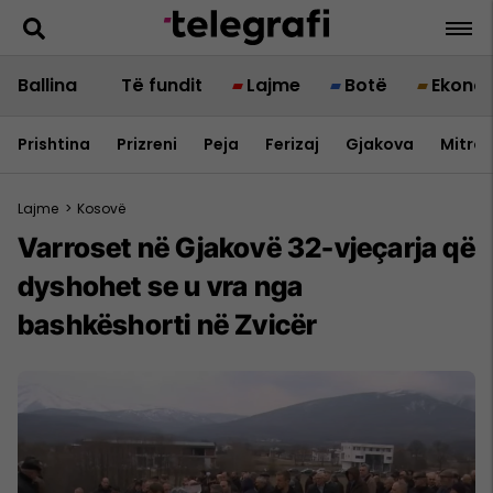
Ballina
Të fundit
Lajme
Botë
Ekono
Prishtina
Prizreni
Peja
Ferizaj
Gjakova
Mitrov
Lajme
>
Kosovë
Varroset në Gjakovë 32-vjeçarja që
dyshohet se u vra nga
bashkëshorti në Zvicër