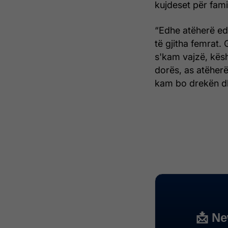
kujdeset për fami
“Edhe atëherë ed
të gjitha femrat.
s'kam vajzë, kësh
dorës, as atëher
kam bo drekën dh