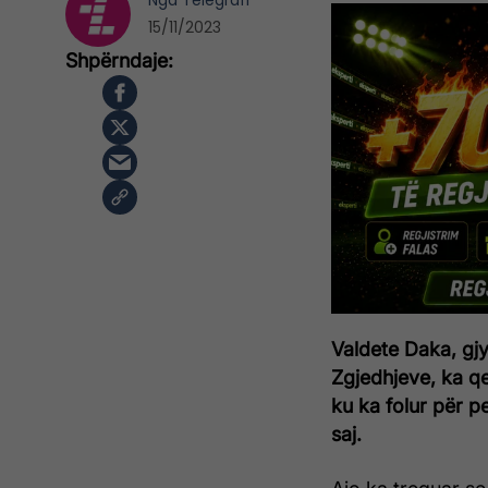
Nga
Telegrafi
15/11/2023
Valdete Daka, gjy
Zgjedhjeve, ka qe
ku ka folur për pe
saj.