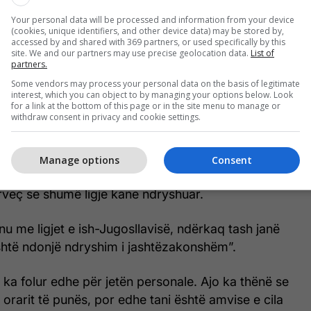
penale dhe ka qenë pak e vështirë, ka qenë pak
Your personal data will be processed and information from your device
(cookies, unique identifiers, and other device data) may be stored by,
me me ua shpjegu edhe palëve që të jesh gjyqtare
accessed by and shared with 369 partners, or used specifically by this
rafe, se shpesh më kanë përzier me daktilografe”.
site. We and our partners may use precise geolocation data.
List of
partners.
Some vendors may process your personal data on the basis of legitimate
 luftës ka pasur shumë gjyqtare, sidomos vitet e
interest, which you can object to by managing your options below. Look
zakonisht shumë femra të cilat vendosin me marrë
for a link at the bottom of this page or in the site menu to manage or
withdraw consent in privacy and cookie settings.
sorit dhe tashmë është përditshmëri, nuk është
konshme”, ka thënë Daka.
Manage options
Consent
 gjyqtare në vitet e 80’ta dhe të jesh tani nuk ka
rveç se shumë ligje kane ndryshuar.
u me ligjet e ish-Jugosllavisë, ndërkaq tash janë
'është ndonjë ndryshim i jashtëzakonshëm”.
ka folur edhe për jetën personale. Ajo ka thënë se
orarit të punës, por edhe tani është amvise e cila