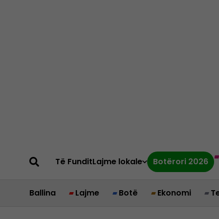
Të Fundit
Lajme lokale
Botërori 2026
Ballina
Lajme
Botë
Ekonomi
T