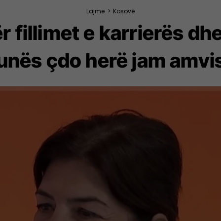
Lajme
>
Kosovë
r fillimet e karrierës dhe
unës çdo herë jam amvi