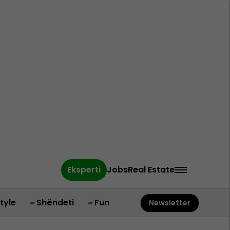
Eksperti
Jobs
Real Estate
style
Shëndeti
Fun
Newsletter