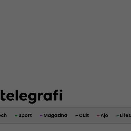
ech
Sport
Magazina
Cult
Ajo
Life