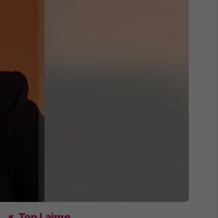
Top Lajme