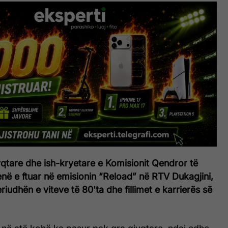
qtare dhe ish-kryetare e Komisionit Qendror të
në e ftuar në emisionin “Reload” në RTV Dukagjini,
riudhën e viteve të 80'ta dhe fillimet e karrierës së