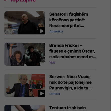
Senatori i fuqishëm
kërcënon partinë:
Nëse ndërpritet
ndihma për Izraelin, do
Amerika
t'i braktis demokratët
Brenda Fricker -
fituese e çmimit Oscar,
e cila mbahet mend më
shumë nga filmi "Home
Yjet
Alone" ka ndërruar
jetë
Serwer: Nëse Vuçiq
nuk do të pajtohej me
Paunoviqin, ai do ta
shkarkonte atë
Serbia
Tentuan të shisnin