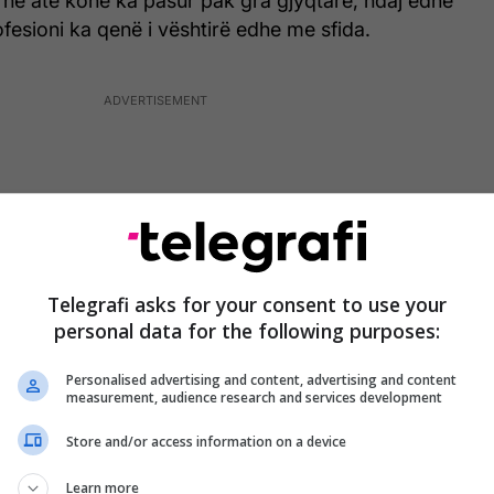
 në atë kohë ka pasur pak gra gjyqtare, ndaj edhe
rofesioni ka qenë i vështirë edhe me sfida.
Telegrafi asks for your consent to use your
personal data for the following purposes:
Personalised advertising and content, advertising and content
measurement, audience research and services development
Store and/or access information on a device
 qenë e vështirë, sepse unë jam emru shumë moti
Learn more
asur shumë pak femra të cilat kanë qenë gjyqtare,