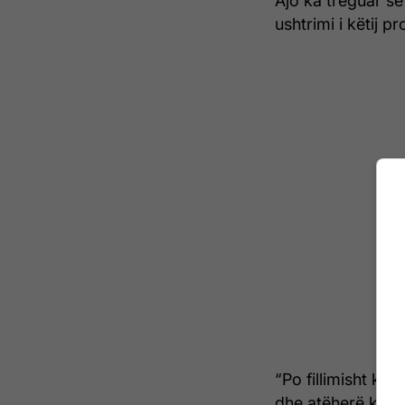
Ajo ka treguar se
ushtrimi i këtij p
“Po fillimisht ka
dhe atëherë ka p