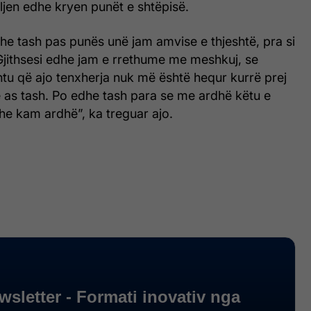
ljen edhe kryen punët e shtëpisë.
he tash pas punës unë jam amvise e thjeshtë, pra si
 Gjithsesi edhe jam e rrethume me meshkuj, se
tu që ajo tenxherja nuk më është hequr kurrë prej
ë as tash. Po edhe tash para se me ardhë këtu e
e kam ardhë”, ka treguar ajo.