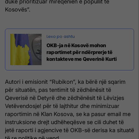
duke prioritizuar mirëqenien e popullit të
Kosovës”.
OKB-ja në Kosovë mohon
raportimet për ndërprerje të
kontakteve me Qeverinë Kurti
Autori i emisionit “Rubikon”, ka bërë një sqarim
për situatën, pas tentimit të zëdhënësit të
Qeverisë në Detyrë dhe zëdhënësit të Lëvizjes
Vetëvendosje! për të lajthitur dhe minimizuar
raportimin në Klan Kosova, se ka pasur email me
instruksione drejt udhëheqësve se cili duhet të
jetë raporti i agjencive të OKB-së derisa ka situatë
të re politike në vend.