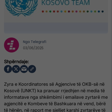
Nga
Telegrafi
03/06/2025
Zyra e Koordinatores së Agjencive të OKB-së në
Kosovë (UNKT) ka pranuar rrjedhjen në media të
informatave nga shkëmbimi i emailave zyrtarë me
agjencitë e Kombeve të Bashkuara në vend, bërë
të hënën, në raport me sjelljet karshi zyrtarëve të