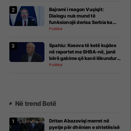
Bajrami i reagon Vuçiqit:
Dialogu nuk mund të
funksionojë derisa Serbia ka
pretendime territoriale
Politikë
Spahiu: Kosova të ketë kujdes
në raportet me SHBA-në, janë
bërë gabime që kanë lëkundur
besimin
Politikë
Në trend Botë
Dritan Abazoviqi merret në
pyetje për dhënien e shtetësisë