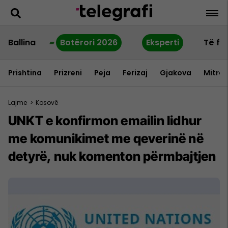
Ballina
Botërori 2026
Eksperti
Të fu
Prishtina
Prizreni
Peja
Ferizaj
Gjakova
Mitrov
Lajme
>
Kosovë
UNKT e konfirmon emailin lidhur
me komunikimet me qeverinë në
detyrë, nuk komenton përmbajtjen