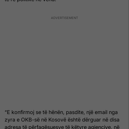
“E konfirmoj se të hënën, pasdite, një email nga
zyra e OKB-së në Kosovë është dërguar në disa
adresa të përfaqësuesve të këtyre agjencive, në