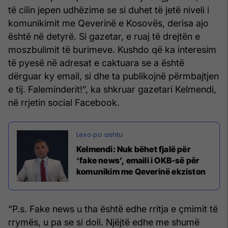
të cilin jepen udhëzime se si duhet të jetë niveli i
komunikimit me Qeverinë e Kosovës, derisa ajo
është në detyrë. Si gazetar, e ruaj të drejtën e
moszbulimit të burimeve. Kushdo që ka interesim
të pyesë në adresat e caktuara se a është
dërguar ky email, si dhe ta publikojnë përmbajtjen
e tij. Faleminderit!”, ka shkruar gazetari Kelmendi,
në rrjetin social Facebook.
Kelmendi: Nuk bëhet fjalë për
‘fake news’, emaili i OKB-së për
komunikim me Qeverinë ekziston
“P.s. Fake news u tha është edhe rritja e çmimit të
rrymës, u pa se si doli. Njëjtë edhe me shumë