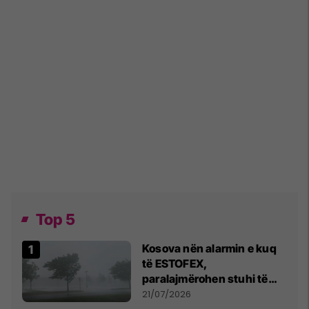
Top 5
Kosova nën alarmin e kuq
të ESTOFEX,
paralajmërohen stuhi të
fuqishme me breshër dhe
21/07/2026