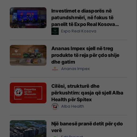
Investimet e diasporës në
patundshmëri, në fokus të
panelit të Expo Real Kosova
2026
Expo Real Kosova
Ananas Impex sjell në treg
produkte të reja për çdo shije
dhe gatim
Ananas Impex
Cilësi, strukturë dhe
përkushtim: qasja që sjell Alba
Health për Spitex
Alba Health
Një banesë pranë detit për çdo
verë