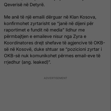
Qeverisë në Detyrë.
Me anë të një emaili dërguar në Klan Kosova,
konfirmohet zyrtarisht se “janë në dijeni për
raportimet e fundit në media” lidhur me
përmbajtjen e emaileve nisur nga Zyra e
Koordinatores drejt shefave të agjencive të OKB-
së në Kosovë, duke shtuar se “pozicioni zyrtar i
OKB-së nuk komunikohet përmes email-eve të
rrjedhur (ang. leaked)”.