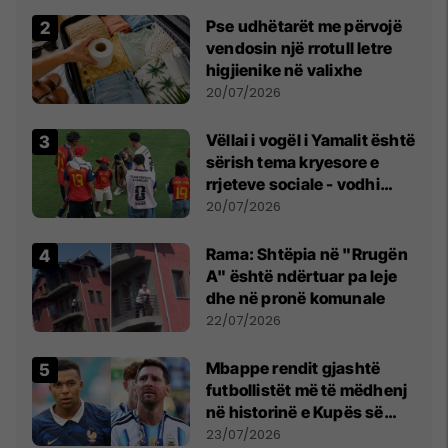
erëra të forta
Pse udhëtarët me përvojë
vendosin një rrotull letre
higjienike në valixhe
20/07/2026
Vëllai i vogël i Yamalit është
sërish tema kryesore e
rrjeteve sociale - vodhi
vëmendjen pas finales së
20/07/2026
Kupës së Botës
Rama: Shtëpia në "Rrugën
A" është ndërtuar pa leje
dhe në pronë komunale
22/07/2026
Mbappe rendit gjashtë
futbollistët më të mëdhenj
në historinë e Kupës së
Botës, Messi mbetet i dyti
23/07/2026