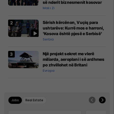
së nderit biznesmenit kosovar
Mali i Zi
Sërish kërcënon, Vuçiq para
ushtarëve: Kurrë mos e harroni,
'Kosova është pjesë e Serbisë'
Serbia
Një projekt sekret me vlerë
miliarda, aeroplani i së ardhmes
po zhvillohet në Britani
Evropa
Jobs
Real Estate