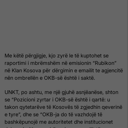
Me këtë përgjigje, kjo zyrë le të kuptohet se
raportimi i mbrëmshëm në emisionin “Rubikon”
në Klan Kosova për dërgimin e emailit te agjencitë
nën ombrellën e OKB-së është i saktë.
UNKT, po ashtu, me një gjuhë asnjëanëse, shton
se “Pozicioni zyrtar i OKB-së është i qartë: u
takon qytetarëve të Kosovës të zgjedhin qeverinë
e tyre”, dhe se “OKB-ja do të vazhdojë të
bashkëpunojë me autoritetet dhe institucionet