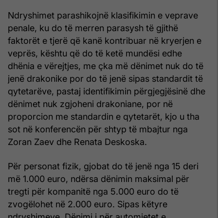
Ndryshimet parashikojnë klasifikimin e veprave
penale, ku do të merren parasysh të gjithë
faktorët e tjerë që kanë kontribuar në kryerjen e
veprës, kështu që do të ketë mundësi edhe
dhënia e vërejtjes, me çka më dënimet nuk do të
jenë drakonike por do të jenë sipas standardit të
qytetarëve, pastaj identifikimin përgjegjësinë dhe
dënimet nuk zgjoheni drakoniane, por në
proporcion me standardin e qytetarët, kjo u tha
sot në konferencën për shtyp të mbajtur nga
Zoran Zaev dhe Renata Deskoska.
Për personat fizik, gjobat do të jenë nga 15 deri
më 1.000 euro, ndërsa dënimin maksimal për
tregti për kompanitë nga 5.000 euro do të
zvogëlohet në 2.000 euro. Sipas këtyre
ndryshimeve, Dënimi i për automjetet e