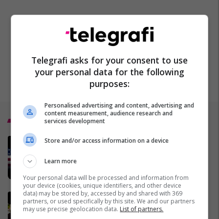
Telegrafi asks for your consent to use
your personal data for the following
purposes:
Personalised advertising and content, advertising and
content measurement, audience research and
Top 5
services development
Një muaj nga fillimi i saj -
Store and/or access information on a device
gjithçka nga lufta në Iran,
Learn more
MINUTË PAS MINUTE
17/03/2026
Your personal data will be processed and information from
your device (cookies, unique identifiers, and other device
data) may be stored by, accessed by and shared with 369
I vrari në Podujevë ishte
partners, or used specifically by this site. We and our partners
mërgimtar, hoxhë Berisha:
may use precise geolocation data.
List of partners.
Ishte besimtar i devotshëm,