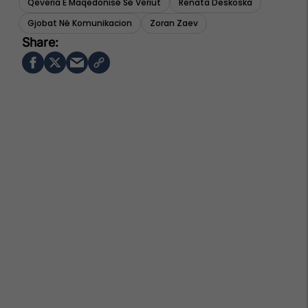
Qeveria E Maqedonisë Së Veriut
Renata Deskoska
Gjobat Në Komunikacion
Zoran Zaev