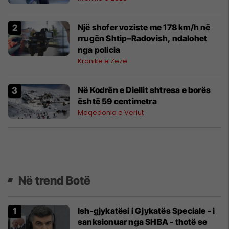
Një shofer voziste me 178 km/h në
rrugën Shtip–Radovish, ndalohet
nga policia
Kronikë e Zezë
Në Kodrën e Diellit shtresa e borës
është 59 centimetra
Maqedonia e Veriut
Në trend Botë
Ish-gjykatësi i Gjykatës Speciale - i
sanksionuar nga SHBA - thotë se