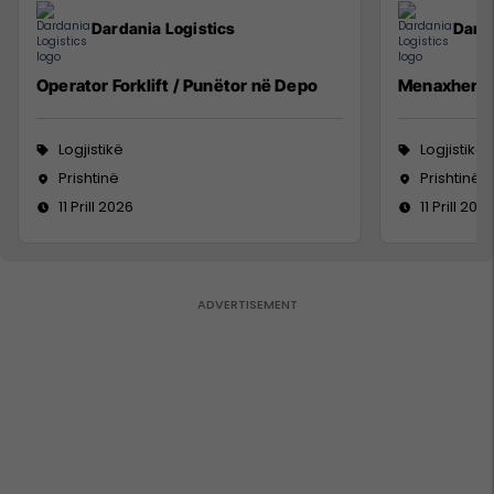
Dardania Logistics
Darda
Operator Forklift / Punëtor në Depo
Menaxher i
Logjistikë
Logjistikë
Prishtinë
Prishtinë
11 Prill 2026
11 Prill 202