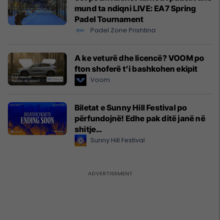
mund ta ndiqni LIVE: EA7 Spring
Padel Tournament
Padel Zone Prishtina
A ke veturë dhe licencë? VOOM po
fton shoferë t’i bashkohen ekipit
Voom
Biletat e Sunny Hill Festival po
përfundojnë! Edhe pak ditë janë në
shitje…
Sunny Hill Festival