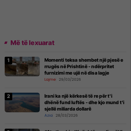
Më të lexuarat
Momenti teksa shembet një pjesë e
rrugës në Prishtinë - ndërpritet
furnizimi me ujë në disa lagje
Lajme
29/03/2026
Irani ka një kërkesë të re për t'i
dhënë fund luftës - dhe kjo mund t'i
sjellë miliarda dollarë
Azia
28/03/2026