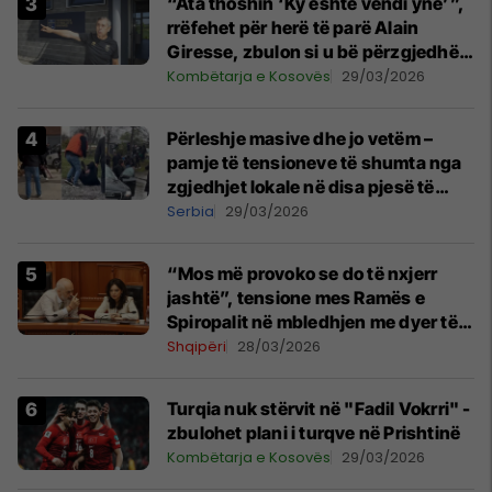
“Ata thoshin ‘Ky është vendi ynë’”,
rrëfehet për herë të parë Alain
Giresse, zbulon si u bë përzgjedhës
i Kosovës
Kombëtarja e Kosovës
29/03/2026
Përleshje masive dhe jo vetëm –
pamje të tensioneve të shumta nga
zgjedhjet lokale në disa pjesë të
Serbisë
Serbia
29/03/2026
“Mos më provoko se do të nxjerr
jashtë”, tensione mes Ramës e
Spiropalit në mbledhjen me dyer të
mbyllura
Shqipëri
28/03/2026
Turqia nuk stërvit në "Fadil Vokrri" -
zbulohet plani i turqve në Prishtinë
Kombëtarja e Kosovës
29/03/2026