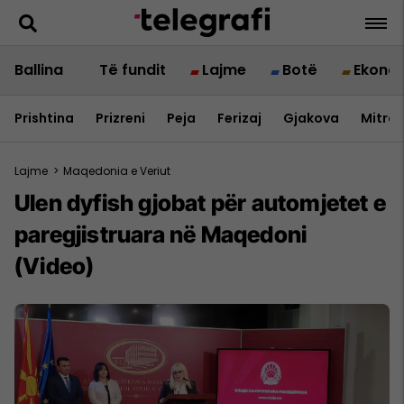
Ballina
Të fundit
Lajme
Botë
Ekono
Prishtina
Prizreni
Peja
Ferizaj
Gjakova
Mitrov
Lajme
>
Maqedonia e Veriut
Ulen dyfish gjobat për automjetet e
paregjistruara në Maqedoni
(Video)