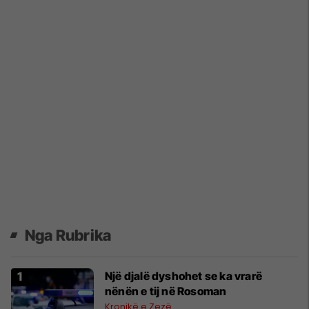
Nga Rubrika
Një djalë dyshohet se ka vrarë
nënën e tij në Rosoman
Kronikë e Zezë