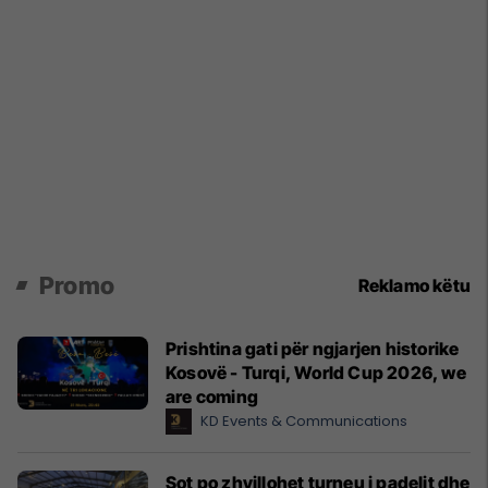
Promo
Reklamo këtu
Prishtina gati për ngjarjen historike
Kosovë - Turqi, World Cup 2026, we
are coming
KD Events & Communications
Sot po zhvillohet turneu i padelit dhe