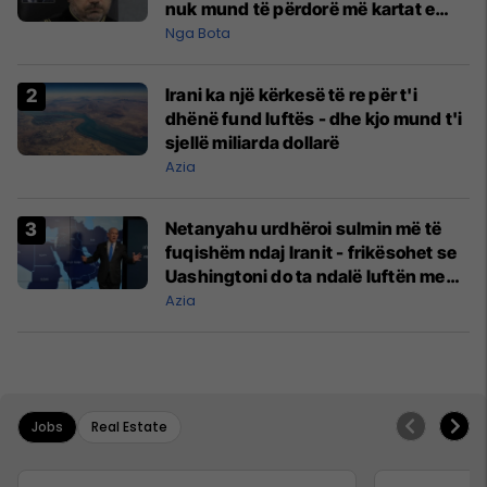
nuk mund të përdorë më kartat e
kreditit e as të porositë gjëra në
Nga Bota
internet
Irani ka një kërkesë të re për t'i
dhënë fund luftës - dhe kjo mund t'i
sjellë miliarda dollarë
Azia
Netanyahu urdhëroi sulmin më të
fuqishëm ndaj Iranit - frikësohet se
Uashingtoni do ta ndalë luftën me
Teheranin
Azia
Jobs
Real Estate