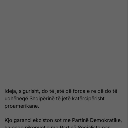
Ideja, sigurisht, do të jetë që forca e re që do të
udhëheqë Shqipërinë të jetë katërcipërisht
proamerikane.
Kjo garanci ekziston sot me Partinë Demokratike,
ka ende pikëpyetje me Partinë Socialiste pas