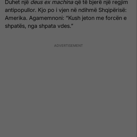
Duhet një
deus ex machina
që të bjerë një regjim
antipopullor. Kjo po i vjen në ndihmë Shqipërisë:
Amerika. Agamemnoni: “Kush jeton me forcën e
shpatës, nga shpata vdes.”