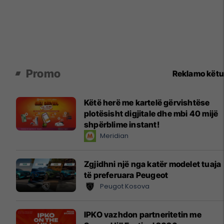
Promo
Reklamo këtu
Këtë herë me kartelë gërvishtëse
plotësisht digjitale dhe mbi 40 mijë
shpërblime instant!
Meridian
Zgjidhni një nga katër modelet tuaja
të preferuara Peugeot
Peugot Kosova
IPKO vazhdon partneritetin me