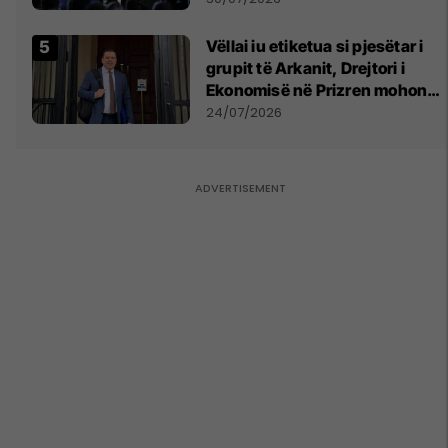
Vëllai iu etiketua si pjesëtar i
grupit të Arkanit, Drejtori i
Ekonomisë në Prizren mohon
pretendimet
24/07/2026