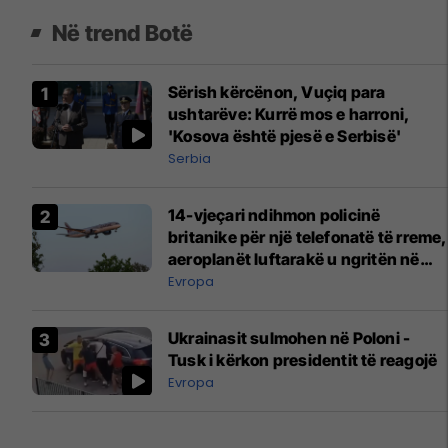
Në trend Botë
Sërish kërcënon, Vuçiq para
ushtarëve: Kurrë mos e harroni,
'Kosova është pjesë e Serbisë'
Serbia
14-vjeçari ndihmon policinë
britanike për një telefonatë të rreme,
aeroplanët luftarakë u ngritën në
ajër për të interceptuar fluturaken e
Evropa
Qatar Airways që po shkonte drejt
Mançesterit
Ukrainasit sulmohen në Poloni -
Tusk i kërkon presidentit të reagojë
Evropa