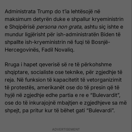
Administrata Trump do t’ia lehtësojë në
maksimum detyrën duke e shpallur kryeministrin
e Shqipërisë
persona non grata
, ashtu siç ishte e
mundur ligjërisht për ish-administratën Biden të
shpallte ish-kryeministrin në fuqi të Bosnjë-
Hercegovinës, Fadil Novaliq.
Rruga i hapet qeverisë së re të përkohshme
shqiptare, socialiste ose teknike, për zgjedhje të
reja. Në funksion të kapacitetit të vetorganizimit
të protestës, amerikanët ose do të presin që të
hyjë në zgjedhje edhe partia e re e “Bulevardit”,
ose do të inkurajojnë mbajtjen e zgjedhjeve sa më
shpejt, pa pritur kur të bëhet gati “Bulevardi”.