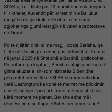
Vazhdimi është një skenar për filma vizatimorë.
SPAK-u, i cili flinte pas 12 marsit dhe nuk denjonte
t’i rikthehej Kuvendit për arrestimin e Ballukut,
megjithë dosjen kala që kishte, si me magji
zgjohet nga gjumi letargjik në valën e protestave
në Tiranë.
Po të njëjtën ditë, si me magji, dosja Berisha, që
flinte në Uashington edhe pas rikthimit të Trumpit
në janar 2025 në Shtëpinë e Bardhë, ç’bllokohet.
Pa pritur e pa kuptuar, Berisha shfajësohet nga të
gjitha akuzat e ish-administratës Biden dhe
përgatitet për vizitë në ShBA në momentin kur
vetë Uashingtoni ka kohë të merret me bllokimin
e vizës së njërit prej arbitrave më mediatikë në
këtë moment në planet. Berisha edhe më i
rëndësishëm se Kupa e Botës për amerikanët!