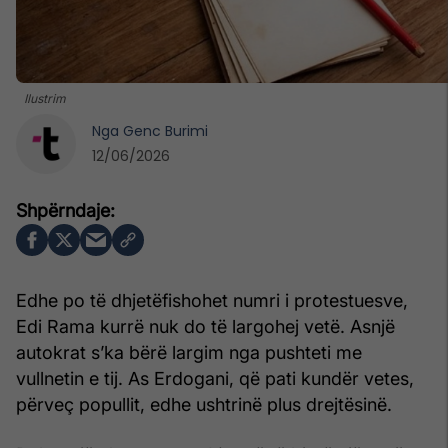
Ilustrim
Nga
Genc Burimi
12/06/2026
Edhe po të dhjetëfishohet numri i protestuesve,
Edi Rama kurrë nuk do të largohej vetë. Asnjë
autokrat s’ka bërë largim nga pushteti me
vullnetin e tij. As Erdogani, që pati kundër vetes,
përveç popullit, edhe ushtrinë plus drejtësinë.