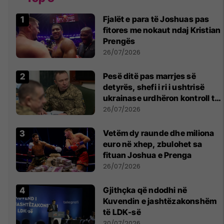
Fjalët e para të Joshuas pas
fitores me nokaut ndaj Kristian
Prengës
26/07/2026
Pesë ditë pas marrjes së
detyrës, shefi i ri i ushtrisë
ukrainase urdhëron kontroll të
madh
26/07/2026
Vetëm dy raunde dhe miliona
euro në xhep, zbulohet sa
fituan Joshua e Prenga
26/07/2026
Gjithçka që ndodhi në
Kuvendin e jashtëzakonshëm
të LDK-së
30/07/2026