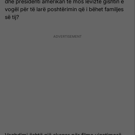
dhe presidenti amerikan të mos lëvizte gishtin e
vogël për të larë poshtërimin që i bëhet familjes
së tij?