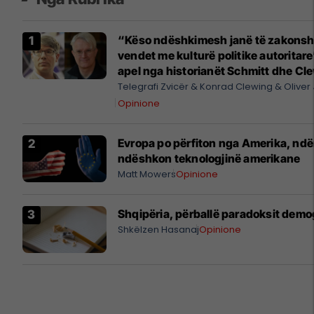
“Këso ndëshkimesh janë të zakons
vendet me kulturë politike autoritare
apel nga historianët Schmitt dhe Cl
kundër sanksionimit të një arkeolog
Telegrafi Zvicër
Konrad Clewing
Oliver
Opinione
Evropa po përfiton nga Amerika, ndë
ndëshkon teknologjinë amerikane
Matt Mowers
Opinione
Shqipëria, përballë paradoksit demo
Shkëlzen Hasanaj
Opinione