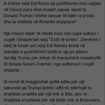
A s’ishte vetë Edi Rama që justifikonte mos vajtjen
në Davos para disa muajsh sepse, sipas tij,
Donald Trumpi i kishte besuar të bijën ta priste
dhe ta shëtiste në Rivierën shqiptare?
Një mision tepër të rëndë mori mbi supe sulltani i
vogël i Shqipërisë ndaj “Zotit të botës”. Zemërimi i
këtij të fundit sot ndaj Edi Ramës është në
shkallën e poshtërimit botëror që po pëson
familja Trump për shkak të menaxhimit katastrofik
të dosjes Sazan-Zvernec nga sulltanuci i vogël
shqiptar.
Si mund të imagjinohet qoftë edhe për një
sekondë që Trumpi është i aftë të ndërhyjë te
drejtësia izraelite për një mik si Bibi, apo te
drejtësia braziliane për një tjetër mik si Bolsonaro,