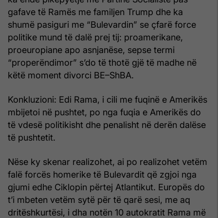
gafave të Ramës me familjen Trump dhe ka
shumë pasiguri me “Bulevardin” se çfarë force
politike mund të dalë prej tij: proamerikane,
proeuropiane apo asnjanëse, sepse termi
“properëndimor” s’do të thotë gjë të madhe në
këtë moment divorci BE–ShBA.
Konkluzioni: Edi Rama, i cili me fuqinë e Amerikës
mbijetoi në pushtet, po nga fuqia e Amerikës do
të vdesë politikisht dhe penalisht në derën dalëse
të pushtetit.
Nëse ky skenar realizohet, ai po realizohet vetëm
falë forcës homerike të Bulevardit që zgjoi nga
gjumi edhe Ciklopin përtej Atlantikut. Europës do
t’i mbeten vetëm sytë për të qarë sesi, me aq
dritëshkurtësi, i dha notën 10 autokratit Rama më