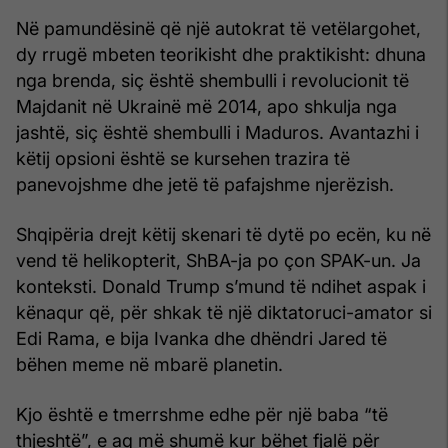
Në pamundësinë që një autokrat të vetëlargohet,
dy rrugë mbeten teorikisht dhe praktikisht: dhuna
nga brenda, siç është shembulli i revolucionit të
Majdanit në Ukrainë më 2014, apo shkulja nga
jashtë, siç është shembulli i Maduros. Avantazhi i
këtij opsioni është se kursehen trazira të
panevojshme dhe jetë të pafajshme njerëzish.
Shqipëria drejt këtij skenari të dytë po ecën, ku në
vend të helikopterit, ShBA-ja po çon SPAK-un. Ja
konteksti. Donald Trump s’mund të ndihet aspak i
kënaqur që, për shkak të një diktatoruci-amator si
Edi Rama, e bija Ivanka dhe dhëndri Jared të
bëhen meme në mbarë planetin.
Kjo është e tmerrshme edhe për një baba “të
thjeshtë”, e aq më shumë kur bëhet fjalë për