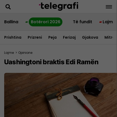
Ballina
Botërori 2026
Të fundit
Lajme
Prishtina
Prizreni
Peja
Ferizaj
Gjakova
Mitrov
Lajme
>
Opinione
Uashingtoni braktis Edi Ramën