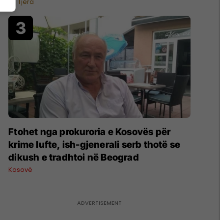
qumështit
Të Tjera
Ftohet nga prokuroria e Kosovës për
krime lufte, ish-gjenerali serb thotë se
dikush e tradhtoi në Beograd
Kosovë