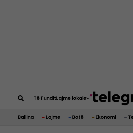
Të Fundit
Lajme lokale
Ballina
Lajme
Botë
Ekonomi
T