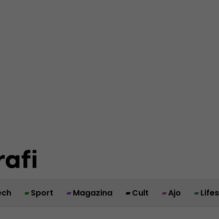
ech
Sport
Magazina
Cult
Ajo
Life