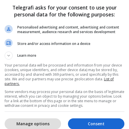
Telegrafi asks for your consent to use your
personal data for the following purposes:
Personalised advertising and content, advertising and content
measurement, audience research and services development
ancez si pengesë për zgjerimin e BE-së
Store and/or access information on a device
jës”
Learn more
5
Your personal data will be processed and information from your device
(cookies, unique identifiers, and other device data) may be stored by,
accessed by and shared with 369 partners, or used specifically by this
site. We and our partners may use precise geolocation data.
List of
partners.
Some vendors may process your personal data on the basis of legitimate
1
interest, which you can object to by managing your options below. Look
for a link at the bottom of this page or in the site menu to manage or
withdraw consent in privacy and cookie settings.
Manage options
Consent