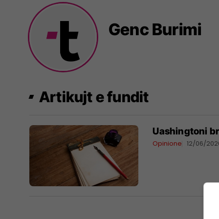
Genc Burimi
Artikujt e fundit
Uashingtoni b
Opinione
12/06/202