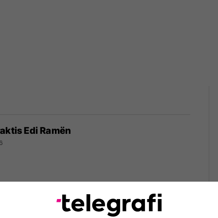
raktis Edi Ramën
6