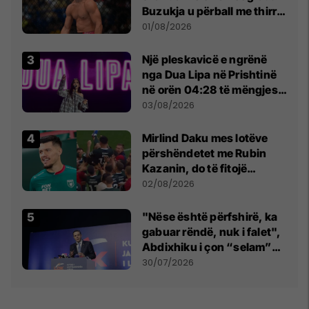
Buzukja u përball me thirrje
anti-shqiptare nga
01/08/2026
tribunat
Një pleskavicë e ngrënë
nga Dua Lipa në Prishtinë
në orën 04:28 të mëngjesit
- dhe bota digjitale serbe
03/08/2026
shpall gjendjen e luftës
Mirlind Daku mes lotëve
përshëndetet me Rubin
Kazanin, do të fitojë
miliona te Spartak Moska
02/08/2026
"Nëse është përfshirë, ka
gabuar rëndë, nuk i falet",
Abdixhiku i çon “selam”
Përparim Ramës
30/07/2026