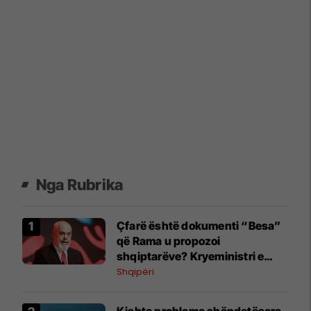
Nga Rubrika
Çfarë është dokumenti “Besa”
që Rama u propozoi
shqiptarëve? Kryeministri e
shpjegon me katër fjalë
Shqipëri
Kishte probleme shëndetësore -