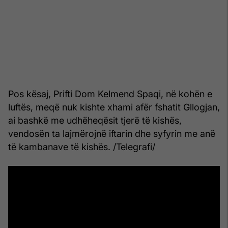
Pos kësaj, Prifti Dom Kelmend Spaqi, në kohën e
luftës, meqë nuk kishte xhami afër fshatit Gllogjan,
ai bashkë me udhëheqësit tjerë të kishës,
vendosën ta lajmërojnë iftarin dhe syfyrin me anë
të kambanave të kishës. /Telegrafi/