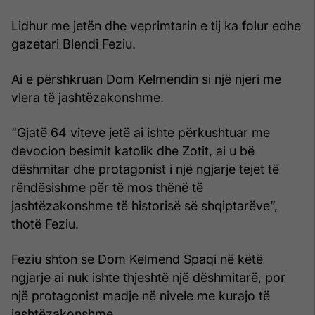
Lidhur me jetën dhe veprimtarin e tij ka folur edhe
gazetari Blendi Feziu.
Ai e përshkruan Dom Kelmendin si një njeri me
vlera të jashtëzakonshme.
“Gjatë 64 viteve jetë ai ishte përkushtuar me
devocion besimit katolik dhe Zotit, ai u bë
dëshmitar dhe protagonist i një ngjarje tejet të
rëndësishme për të mos thënë të
jashtëzakonshme të historisë së shqiptarëve”,
thotë Feziu.
Feziu shton se Dom Kelmend Spaqi në këtë
ngjarje ai nuk ishte thjeshtë një dëshmitarë, por
një protagonist madje në nivele me kurajo të
jashtëzakonshme.