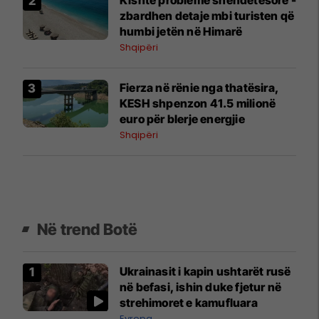
zbardhen detaje mbi turisten që
humbi jetën në Himarë
Shqipëri
Fierza në rënie nga thatësira,
KESH shpenzon 41.5 milionë
euro për blerje energjie
Shqipëri
Në trend Botë
Ukrainasit i kapin ushtarët rusë
në befasi, ishin duke fjetur në
strehimoret e kamufluara
Evropa