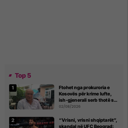
Top 5
Ftohet nga prokuroria e
Kosovës për krime lufte,
ish-gjenerali serb thotë se
dikush e tradhtoi në
02/08/2026
Beograd
“Vrisni, vrisni shqiptarët”,
skandal në UFC Beograd: