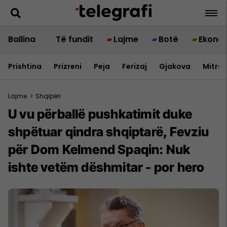
Ballina
Të fundit
Lajme
Botë
Ekono
Prishtina
Prizreni
Peja
Ferizaj
Gjakova
Mitrov
Lajme
>
Shqipëri
U vu përballë pushkatimit duke
shpëtuar qindra shqiptarë, Fevziu
për Dom Kelmend Spaqin: Nuk
ishte vetëm dëshmitar - por hero