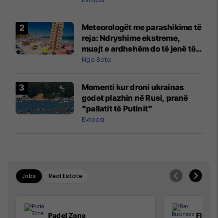
Meteorologët me parashikime të
reja: Ndryshime ekstreme,
muajt e ardhshëm do të jenë të
pazakontë
Nga Bota
Momenti kur droni ukrainas
godet plazhin në Rusi, pranë
"pallatit të Putinit"
Evropa
Jobs
Real Estate
Padel Zone
Flex B