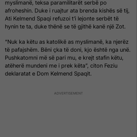
myslimanë, teksa paramilitarët serbë po
afroheshin. Duke i ruajtur ata brenda kishës së tij,
Ati Kelmend Spaqi refuzoi t’i lejonte serbët të
hynin te ta, duke thënë se të gjithë kanë një Zot.
“Nuk ka këtu as katolikë as myslimanë, ka njerëz
të pafajshëm. Bëni çka të doni, kjo është nga unë.
Pushkatomni më së pari mu, e krejt stafin këtu,
atëherë mundeni me i prek këta”, citon Feziu
deklaratat e Dom Kelmend Spaqit.