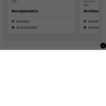
Recepsionist/e
Architect
Prishtine
Prishtinë
31 Gusht 2026
6 Shtator 2
×