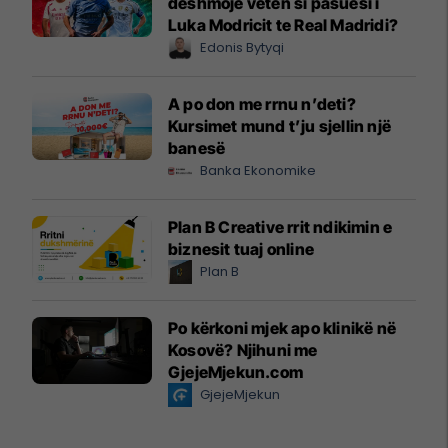
dëshmojë vetën si pasuesi i
Luka Modricit te Real Madridi?
Edonis Bytyqi
A po don me rrnu n’deti?
Kursimet mund t’ju sjellin një
banesë
Banka Ekonomike
Plan B Creative rrit ndikimin e
biznesit tuaj online
Plan B
Po kërkoni mjek apo klinikë në
Kosovë? Njihuni me
GjejeMjekun.com
GjejeMjekun