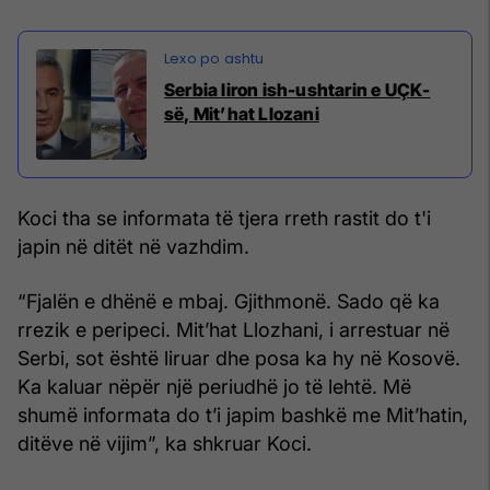
Serbia liron ish-ushtarin e UÇK-
së, Mit’hat Llozani
Koci tha se informata të tjera rreth rastit do t'i
japin në ditët në vazhdim.
“Fjalën e dhënë e mbaj. Gjithmonë. Sado që ka
rrezik e peripeci. Mit’hat Llozhani, i arrestuar në
Serbi, sot është liruar dhe posa ka hy në Kosovë.
Ka kaluar nëpër një periudhë jo të lehtë. Më
shumë informata do t’i japim bashkë me Mit’hatin,
ditëve në vijim”, ka shkruar Koci.