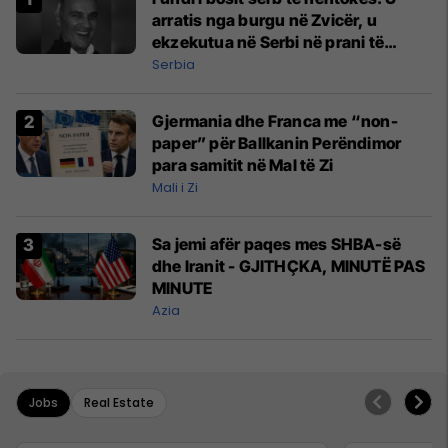
arratis nga burgu në Zvicër, u
ekzekutua në Serbi në prani të
shefit të policisë
Serbia
Gjermania dhe Franca me “non-
paper” për Ballkanin Perëndimor
para samitit në Mal të Zi
Mali i Zi
Sa jemi afër paqes mes SHBA-së
dhe Iranit - GJITHÇKA, MINUTË PAS
MINUTE
Azia
Jobs
Real Estate