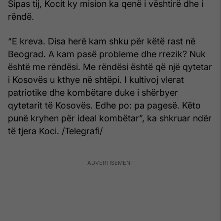
Sipas tij, Kocit ky mision ka qenë i vështirë dhe i
rëndë.
“E kreva. Disa herë kam shku për këtë rast në
Beograd. A kam pasë probleme dhe rrezik? Nuk
është me rëndësi. Me rëndësi është që një qytetar
i Kosovës u kthye në shtëpi. I kultivoj vlerat
patriotike dhe kombëtare duke i shërbyer
qytetarit të Kosovës. Edhe po: pa pagesë. Këto
punë kryhen për ideal kombëtar”, ka shkruar ndër
të tjera Koci. /Telegrafi/