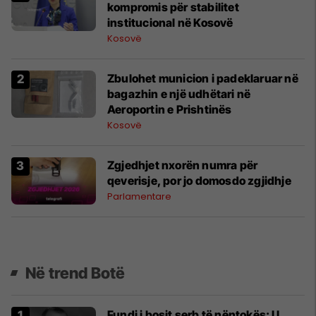
kompromis për stabilitet
institucional në Kosovë
Kosovë
Zbulohet municion i padeklaruar në
bagazhin e një udhëtari në
Aeroportin e Prishtinës
Kosovë
Zgjedhjet nxorën numra për
qeverisje, por jo domosdo zgjidhje
Parlamentare
Në trend Botë
Fundi i bosit serb të nëntokës: U