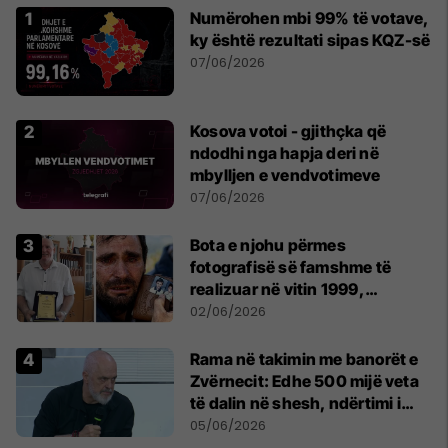
Numërohen mbi 99% të votave,
ky është rezultati sipas KQZ-së
07/06/2026
Kosova votoi - gjithçka që
ndodhi nga hapja deri në
mbylljen e vendvotimeve
07/06/2026
Bota e njohu përmes
fotografisë së famshme të
realizuar në vitin 1999,
pensionohet Xajë Mustafa
02/06/2026
Rama në takimin me banorët e
Zvërnecit: Edhe 500 mijë veta
të dalin në shesh, ndërtimi i
resortit nuk anulohet
05/06/2026