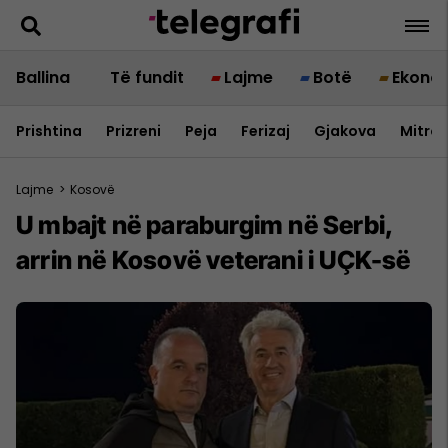
Ballina
Të fundit
Lajme
Botë
Ekono
Prishtina
Prizreni
Peja
Ferizaj
Gjakova
Mitrov
Lajme
>
Kosovë
U mbajt në paraburgim në Serbi,
arrin në Kosovë veterani i UÇK-së