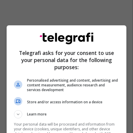
Telegrafi asks for your consent to use
your personal data for the following
Donald Trump
Shba
Irani
Lufta Në Iran
purposes:
Personalised advertising and content, advertising and
content measurement, audience research and
services development
Store and/or access information on a device
Learn more
Your personal data will be processed and information from
your device (cookies, unique identifiers, and other device