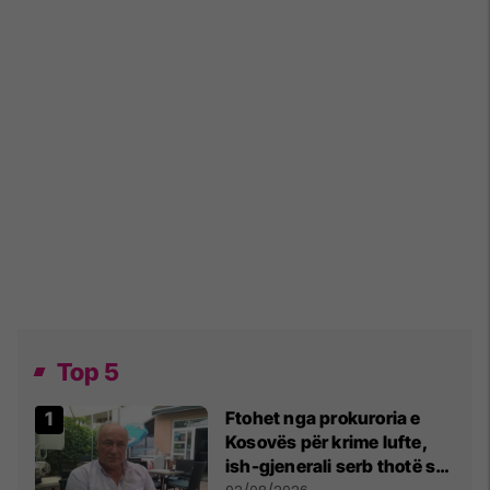
Top 5
Ftohet nga prokuroria e
Kosovës për krime lufte,
ish-gjenerali serb thotë se
dikush e tradhtoi në