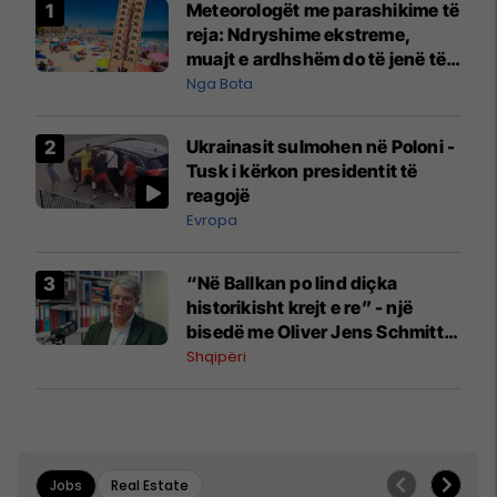
Meteorologët me parashikime të
reja: Ndryshime ekstreme,
muajt e ardhshëm do të jenë të
pazakontë
Nga Bota
Ukrainasit sulmohen në Poloni -
Tusk i kërkon presidentit të
reagojë
Evropa
“Në Ballkan po lind diçka
historikisht krejt e re” - një
bisedë me Oliver Jens Schmitt
mbi protestat në Shqipëri dhe të
Shqipëri
kaluarën e rajonit
Jobs
Real Estate