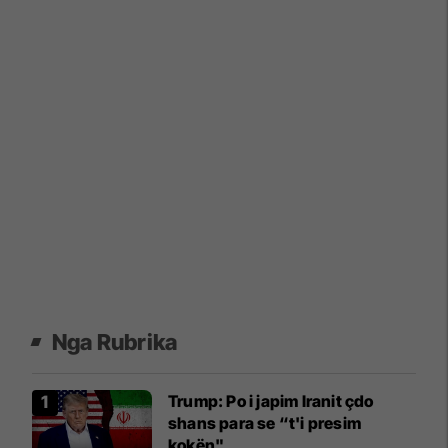
Nga Rubrika
Trump: Po i japim Iranit çdo
shans para se “t'i presim
kokën"