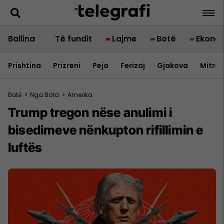
Ballina
Të fundit
Lajme
Botë
Ekono
Prishtina
Prizreni
Peja
Ferizaj
Gjakova
Mitrov
Botë
>
Nga Bota
>
Amerika
Trump tregon nëse anulimi i
bisedimeve nënkupton rifillimin e
luftës