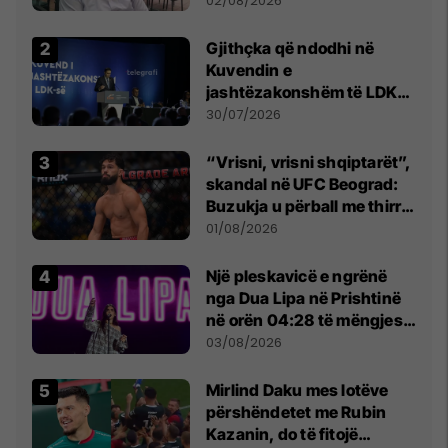
02/08/2026
Beograd
Gjithçka që ndodhi në
Kuvendin e
jashtëzakonshëm të LDK-
së
30/07/2026
“Vrisni, vrisni shqiptarët”,
skandal në UFC Beograd:
Buzukja u përball me thirrje
anti-shqiptare nga
01/08/2026
tribunat
Një pleskavicë e ngrënë
nga Dua Lipa në Prishtinë
në orën 04:28 të mëngjesit
- dhe bota digjitale serbe
03/08/2026
shpall gjendjen e luftës
Mirlind Daku mes lotëve
përshëndetet me Rubin
Kazanin, do të fitojë