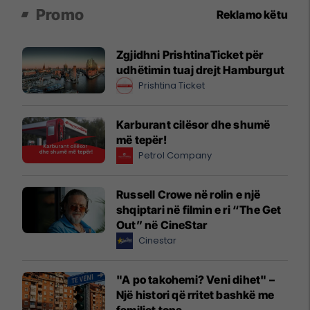
Promo
Reklamo këtu
Zgjidhni PrishtinaTicket për
udhëtimin tuaj drejt Hamburgut
Prishtina Ticket
Karburant cilësor dhe shumë
më tepër!
Petrol Company
Russell Crowe në rolin e një
shqiptari në filmin e ri “The Get
Out” në CineStar
Cinestar
"A po takohemi? Veni dihet" –
Një histori që rritet bashkë me
familjet tona