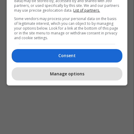
data) may be stored by, accessed by and shared with 369
partners, or used specifically by this site. We and our partners
may use precise geolocation data.
List of partners.
Some vendors may process your personal data on the basis
of legitimate interest, which you can object to by managing
your options below. Look for a link at the bottom of this page
or in the site menu to manage or withdraw consent in privacy
and cookie settings.
Consent
Manage options