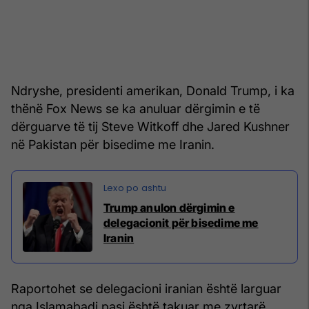
Ndryshe, presidenti amerikan, Donald Trump, i ka
thënë Fox News se ka anuluar dërgimin e të
dërguarve të tij Steve Witkoff dhe Jared Kushner
në Pakistan për bisedime me Iranin.
Trump anulon dërgimin e
delegacionit për bisedime me
Iranin
Raportohet se delegacioni iranian është larguar
nga Islamabadi pasi është takuar me zyrtarë