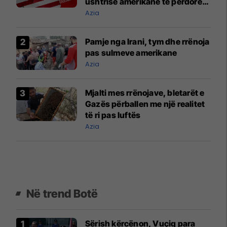
ushtrisë amerikane të përdorë
bazat e saj
Azia
Pamje nga Irani, tym dhe rrënoja
pas sulmeve amerikane
Azia
Mjalti mes rrënojave, bletarët e
Gazës përballen me një realitet
të ri pas luftës
Azia
Në trend Botë
Sërish kërcënon, Vuçiq para