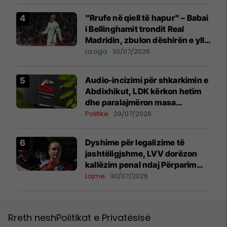
"Rrufe në qiell të hapur" – Babai
i Bellinghamit trondit Real
Madridin, zbulon dëshirën e yllit
anglez për largim
La Liga
30/07/2026
Audio-incizimi për shkarkimin e
Abdixhikut, LDK kërkon hetim
dhe paralajmëron masa
disiplinore
Politikë
29/07/2026
Dyshime për legalizime të
jashtëligjshme, LVV dorëzon
kallëzim penal ndaj Përparim
Ramës dhe zyrtarëve të
Lajme
30/07/2026
kabinetit të tij
Rreth nesh
Politikat e Privatësisë