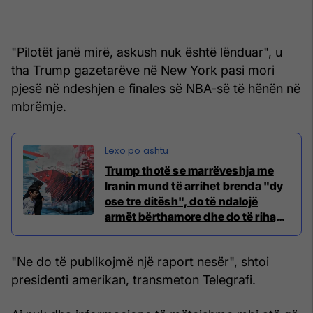
"Pilotët janë mirë, askush nuk është lënduar", u
tha Trump gazetarëve në New York pasi mori
pjesë në ndeshjen e finales së NBA-së të hënën në
mbrëmje.
Trump thotë se marrëveshja me
Iranin mund të arrihet brenda "dy
ose tre ditësh", do të ndalojë
armët bërthamore dhe do të rihapë
Hormuzin
"Ne do të publikojmë një raport nesër", shtoi
presidenti amerikan, transmeton Telegrafi.