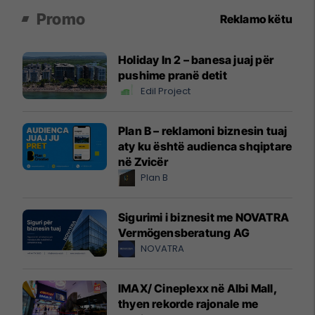
Promo
Reklamo këtu
Holiday In 2 – banesa juaj për
pushime pranë detit
Edil Project
Plan B – reklamoni biznesin tuaj
aty ku është audienca shqiptare
në Zvicër
Plan B
Sigurimi i biznesit me NOVATRA
Vermögensberatung AG
NOVATRA
IMAX/ Cineplexx në Albi Mall,
thyen rekorde rajonale me