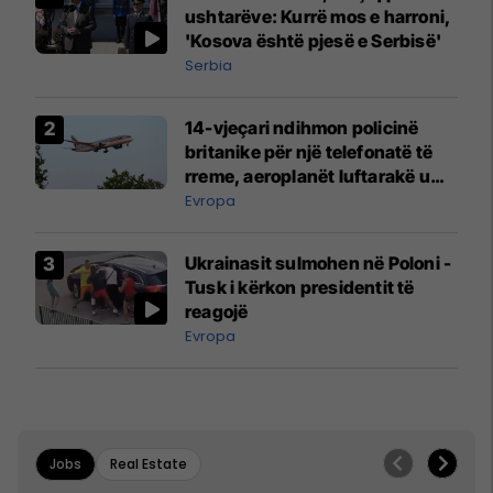
ushtarëve: Kurrë mos e harroni,
'Kosova është pjesë e Serbisë'
Serbia
14-vjeçari ndihmon policinë
britanike për një telefonatë të
rreme, aeroplanët luftarakë u
ngritën në ajër për të
Evropa
interceptuar fluturaken e Qatar
Airways që po shkonte drejt
Ukrainasit sulmohen në Poloni -
Mançesterit
Tusk i kërkon presidentit të
reagojë
Evropa
Jobs
Real Estate