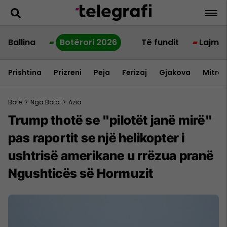
Ballina
Botërori 2026
Të fundit
Lajme
Prishtina
Prizreni
Peja
Ferizaj
Gjakova
Mitrov
Botë
>
Nga Bota
>
Azia
Trump thotë se "pilotët janë mirë"
pas raportit se një helikopter i
ushtrisë amerikane u rrëzua pranë
Ngushticës së Hormuzit