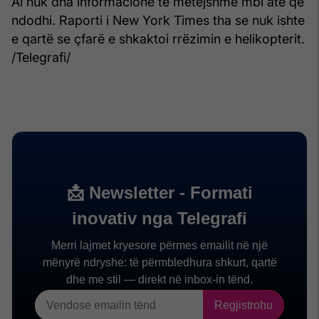
Ai nuk dha informacione të mëtejshme mbi atë që
ndodhi. Raporti i New York Times tha se nuk ishte
e qartë se çfarë e shkaktoi rrëzimin e helikopterit.
/Telegrafi/