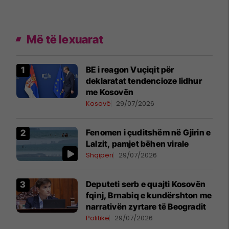
Më të lexuarat
BE i reagon Vuçiqit për
deklaratat tendencioze lidhur
me Kosovën
Kosovë
29/07/2026
Fenomen i çuditshëm në Gjirin e
Lalzit, pamjet bëhen virale
Shqipëri
29/07/2026
Deputeti serb e quajti Kosovën
fqinj, Brnabiq e kundërshton me
narrativën zyrtare të Beogradit
Politikë
29/07/2026