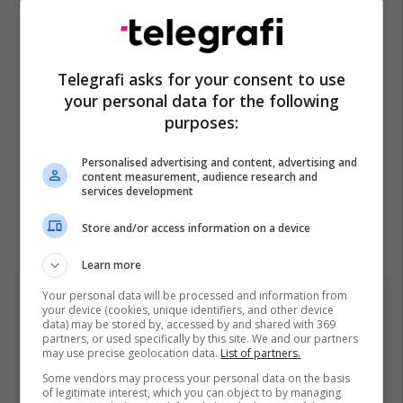
Telegrafi asks for your consent to use
your personal data for the following
purposes:
Personalised advertising and content, advertising and
content measurement, audience research and
services development
Store and/or access information on a device
Learn more
Your personal data will be processed and information from
Top 5
your device (cookies, unique identifiers, and other device
data) may be stored by, accessed by and shared with 369
partners, or used specifically by this site. We and our partners
Mbappe rendit gjashtë
may use precise geolocation data.
List of partners.
futbollistët më të mëdhenj
Some vendors may process your personal data on the basis
në historinë e Kupës së
of legitimate interest, which you can object to by managing