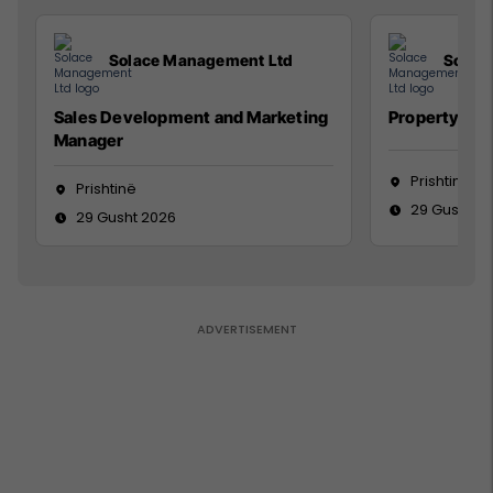
Solace Management Ltd
Solac
Sales Development and Marketing
Property Ma
Manager
Prishtinë
Prishtinë
29 Gusht 2
29 Gusht 2026