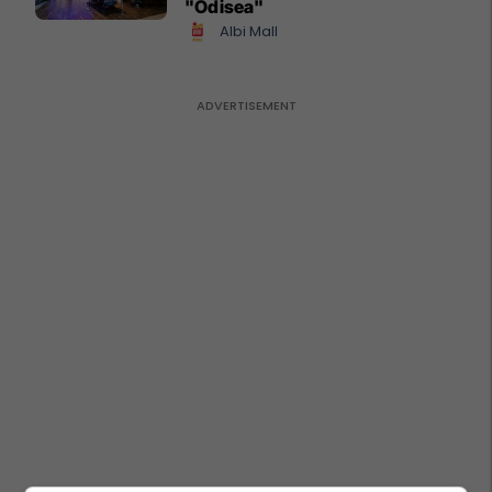
"Odisea"
Albi Mall