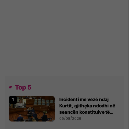
Top 5
Incidenti me vezë ndaj
Kurtit, gjithçka ndodhi në
seancën konstituive të
Kuvendit
06/08/2026