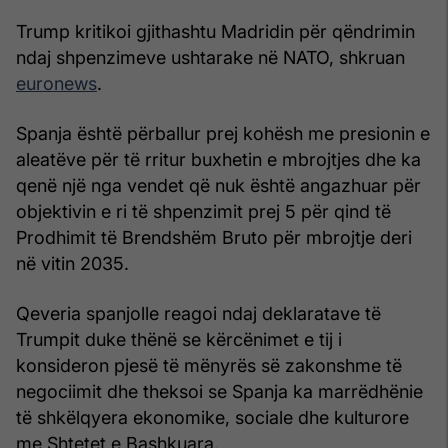
Trump kritikoi gjithashtu Madridin për qëndrimin
ndaj shpenzimeve ushtarake në NATO, shkruan
euronews
.
Spanja është përballur prej kohësh me presionin e
aleatëve për të rritur buxhetin e mbrojtjes dhe ka
qenë një nga vendet që nuk është angazhuar për
objektivin e ri të shpenzimit prej 5 për qind të
Prodhimit të Brendshëm Bruto për mbrojtje deri
në vitin 2035.
Qeveria spanjolle reagoi ndaj deklaratave të
Trumpit duke thënë se kërcënimet e tij i
konsideron pjesë të mënyrës së zakonshme të
negociimit dhe theksoi se Spanja ka marrëdhënie
të shkëlqyera ekonomike, sociale dhe kulturore
me Shtetet e Bashkuara.