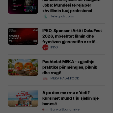
Jobs: Mundësi të reja për
zhvillimin tuaj profesional
Telegrafi Jobs
IPKO, Sponsor i Artë i DokuFest
2026, mbështet filmin dhe
frymëzon gjeneratën e re të
krijuesve
IPKO
Pashtetat MEKA - zgjedhje
praktike për mëngjes, piknik
dhe rrugë
MEKA HALAL FOOD
A po don me rrnu n’deti?
Kursimet mund t’ju sjellin një
banesë
Banka Ekonomike