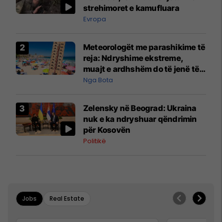
strehimoret e kamufluara
Evropa
Meteorologët me parashikime të
reja: Ndryshime ekstreme,
muajt e ardhshëm do të jenë të
pazakontë
Nga Bota
Zelensky në Beograd: Ukraina
nuk e ka ndryshuar qëndrimin
për Kosovën
Politikë
Jobs
Real Estate