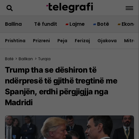
Ballina
Të fundit
Lajme
Botë
Ekono
Prishtina
Prizreni
Peja
Ferizaj
Gjakova
Mitrov
Botë
>
Ballkan
>
Turqia
Trump tha se dëshiron të
ndërpresë të gjithë tregtinë me
Spanjën, erdhi përgjigjja nga
Madridi