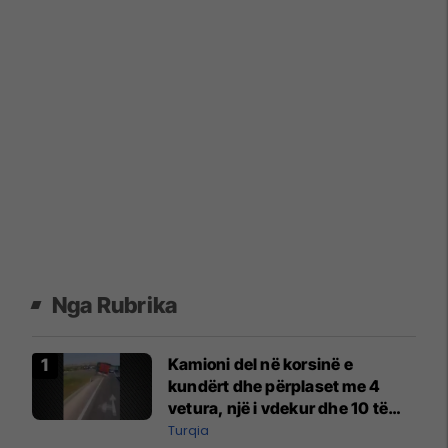
Nga Rubrika
Kamioni del në korsinë e
kundërt dhe përplaset me 4
vetura, një i vdekur dhe 10 të
lënduar në Turqi
Turqia