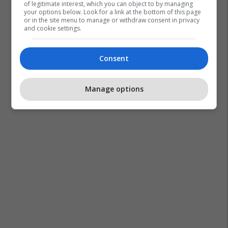
of legitimate interest, which you can object to by managing
your options below. Look for a link at the bottom of this page
or in the site menu to manage or withdraw consent in privacy
and cookie settings.
Consent
Spanja
Shba
Samiti I Nato
Manage options