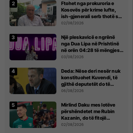
Ftohet nga prokuroria e
Kosovës për krime lufte,
ish-gjenerali serb thotë se
dikush e tradhtoi në
02/08/2026
Beograd
Një pleskavicë e ngrënë
nga Dua Lipa në Prishtinë
në orën 04:28 të mëngjesit
- dhe bota digjitale serbe
03/08/2026
shpall gjendjen e luftës
Deda: Nëse deri nesër nuk
konstituohet Kuvendi, të
gjithë deputetët do të
bëjnë shkelje të rëndë
06/08/2026
kushtetuese
Mirlind Daku mes lotëve
përshëndetet me Rubin
Kazanin, do të fitojë
miliona te Spartak Moska
02/08/2026