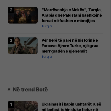
"Marrëveshja e Mekës", Turqia,
Arabia dhe Pakistani bashkojnë
forcat në fushën e mbrojtjes
Turqia
Për herë të parë në historinë e
Forcave Ajrore Turke, një grua
merr gradën e gjeneralit
Turqia
Në trend Botë
Ukrainasit i kapin ushtarët rusë
në befasi, ishin duke fjetur në