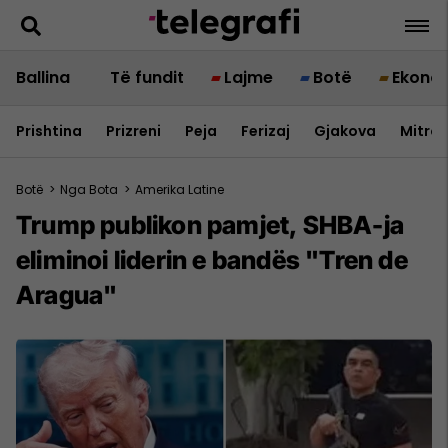
Ballina
Të fundit
Lajme
Botë
Ekono
Prishtina
Prizreni
Peja
Ferizaj
Gjakova
Mitrov
Botë
>
Nga Bota
>
Amerika Latine
Trump publikon pamjet, SHBA-ja
eliminoi liderin e bandës "Tren de
Aragua"