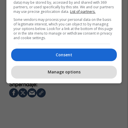
data) may be stored by, accessed by and shared with 369
partners, or used specifically by this site. We and our partners
may use precise geolocation data.
List of partners.
Some vendors may process your personal data on the basis
of legitimate interest, which you can object to by managing
your options below. Look for a link at the bottom of this page
or in the site menu to manage or withdraw consent in privacy
and cookie settings.
Consent
Donald Trump
Shba
Venezuela
Manage options
Hector Rusthenford Guerrero Flores
Nino Guerrero