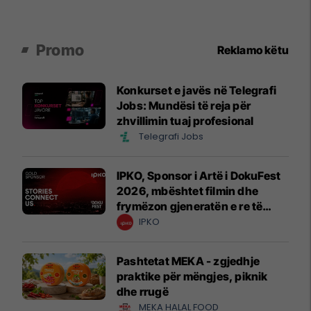
Promo
Reklamo këtu
Konkurset e javës në Telegrafi
Jobs: Mundësi të reja për
zhvillimin tuaj profesional
Telegrafi Jobs
IPKO, Sponsor i Artë i DokuFest
2026, mbështet filmin dhe
frymëzon gjeneratën e re të
krijuesve
IPKO
Pashtetat MEKA - zgjedhje
praktike për mëngjes, piknik
dhe rrugë
MEKA HALAL FOOD