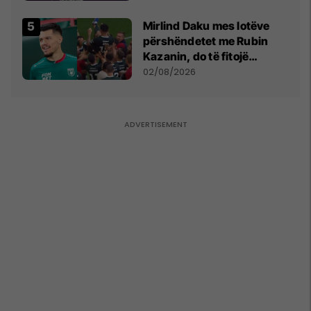
shpall gjendjen e luftës
Mirlind Daku mes lotëve
përshëndetet me Rubin
Kazanin, do të fitojë
miliona te Spartak Moska
02/08/2026