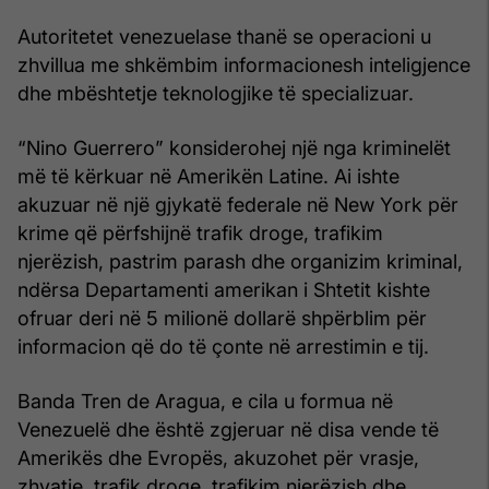
Autoritetet venezuelase thanë se operacioni u
zhvillua me shkëmbim informacionesh inteligjence
dhe mbështetje teknologjike të specializuar.
“Nino Guerrero” konsiderohej një nga kriminelët
më të kërkuar në Amerikën Latine. Ai ishte
akuzuar në një gjykatë federale në New York për
krime që përfshijnë trafik droge, trafikim
njerëzish, pastrim parash dhe organizim kriminal,
ndërsa Departamenti amerikan i Shtetit kishte
ofruar deri në 5 milionë dollarë shpërblim për
informacion që do të çonte në arrestimin e tij.
Banda Tren de Aragua, e cila u formua në
Venezuelë dhe është zgjeruar në disa vende të
Amerikës dhe Evropës, akuzohet për vrasje,
zhvatje, trafik droge, trafikim njerëzish dhe