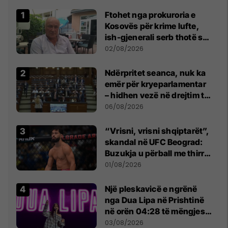
Ftohet nga prokuroria e
Kosovës për krime lufte,
ish-gjenerali serb thotë se
dikush e tradhtoi në
02/08/2026
Beograd
Ndërpritet seanca, nuk ka
emër për kryeparlamentar
– hidhen vezë në drejtim të
Kurtit
06/08/2026
“Vrisni, vrisni shqiptarët”,
skandal në UFC Beograd:
Buzukja u përball me thirrje
anti-shqiptare nga
01/08/2026
tribunat
Një pleskavicë e ngrënë
nga Dua Lipa në Prishtinë
në orën 04:28 të mëngjesit
- dhe bota digjitale serbe
03/08/2026