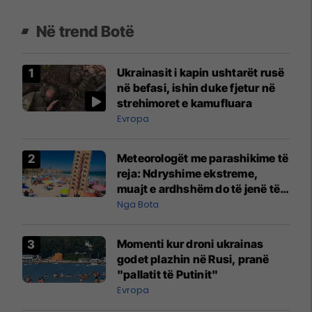
Në trend Botë
Ukrainasit i kapin ushtarët rusë
në befasi, ishin duke fjetur në
strehimoret e kamufluara
Evropa
Meteorologët me parashikime të
reja: Ndryshime ekstreme,
muajt e ardhshëm do të jenë të
pazakontë
Nga Bota
Momenti kur droni ukrainas
godet plazhin në Rusi, pranë
"pallatit të Putinit"
Evropa