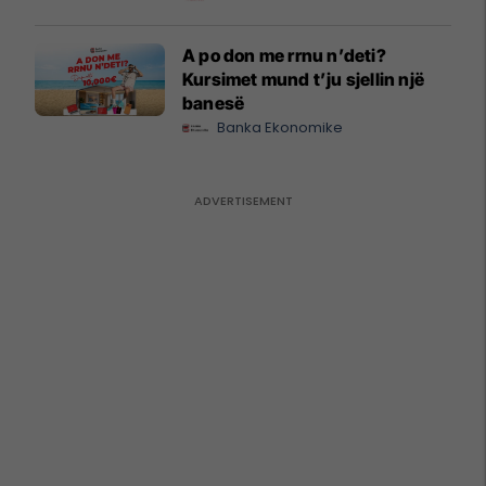
A po don me rrnu n’deti?
Kursimet mund t’ju sjellin një
banesë
Banka Ekonomike