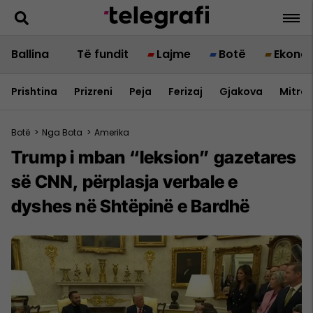
Ballina
Të fundit
Lajme
Botë
Ekono
Prishtina
Prizreni
Peja
Ferizaj
Gjakova
Mitrov
Botë
>
Nga Bota
>
Amerika
Trump i mban “leksion” gazetares
së CNN, përplasja verbale e
dyshes në Shtëpinë e Bardhë