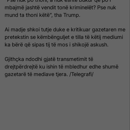
mbajmë jashtë vendit tonë kriminelët? Pse nuk
mund ta thoni këtë”, tha Trump.
Ai madje shkoi tutje duke e kritikuar gazetaren me
pretekstin se këmbënguljet e tilla të këtij mediumi
ka bërë që sipas tij të mos i shikojë askush.
Gjithçka ndodhi gjatë transmetimit të
drejtpërdrejtë ku ishin të mbledhur edhe shumë
gazetarë të mediave tjera. /Telegrafi/