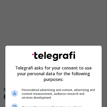
Telegrafi asks for your consent to use
your personal data for the following
Shba
Donald Trump
Cnn
Gazetarët
purposes:
Shtëpia E Bardhë
Personalised advertising and content, advertising and
content measurement, audience research and
services development