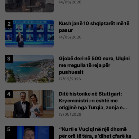
14/05/2026
Kush janë 10 shqiptarët më të
pasur
14/05/2026
Gjobë deri në 500 euro, Ulqini
me rregulla të reja për
pushuesit
17/05/2026
Ditë historike në Stuttgart:
Kryeministri i ri është me
origjinë nga Turqia, zonja e
parë një shqiptare nga
13/05/2026
Kanadaja
“Kurti e Vuçiqi në një dhomë
për orë të tëra, s’dihet çfarë ka