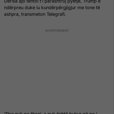
Derisa ajo tentoi t’i parashtroj pyetje, Trump e
ndërpreu duke iu kundërpërgjigjur me tone të
ashpra, transmeton Telegrafi.
“Pse nuk po thoni, a nuk është bukur që po i