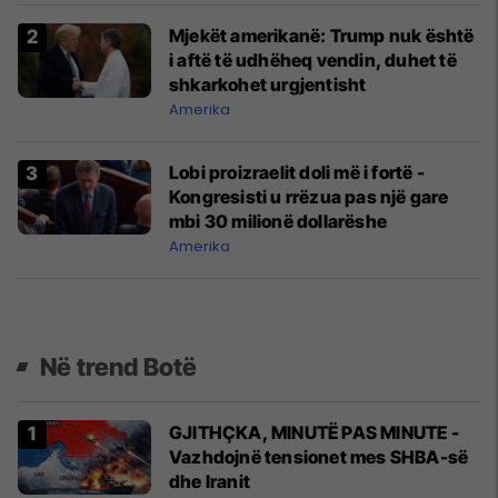
Mjekët amerikanë: Trump nuk është
i aftë të udhëheq vendin, duhet të
shkarkohet urgjentisht
Amerika
Lobi proizraelit doli më i fortë -
Kongresisti u rrëzua pas një gare
mbi 30 milionë dollarëshe
Amerika
Në trend Botë
GJITHÇKA, MINUTË PAS MINUTE -
Vazhdojnë tensionet mes SHBA-së
dhe Iranit