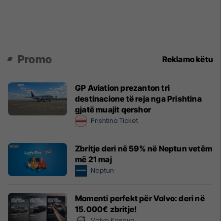
Promo
Reklamo këtu
GP Aviation prezanton tri
destinacione të reja nga Prishtina
gjatë muajit qershor
Prishtina Ticket
Zbritje deri në 59% në Neptun vetëm
më 21 maj
Neptun
Momenti perfekt për Volvo: deri në
15.000€ zbritje!
Volvo Kosova