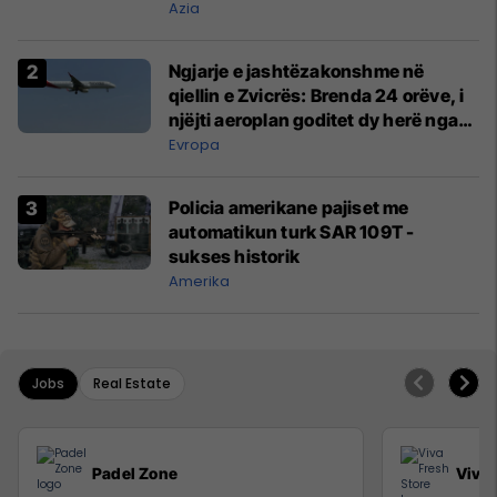
Azia
Ngjarje e jashtëzakonshme në
qiellin e Zvicrës: Brenda 24 orëve, i
njëjti aeroplan goditet dy herë nga
rrufeja
Evropa
Policia amerikane pajiset me
automatikun turk SAR 109T -
sukses historik
Amerika
Jobs
Real Estate
Padel Zone
Viva 