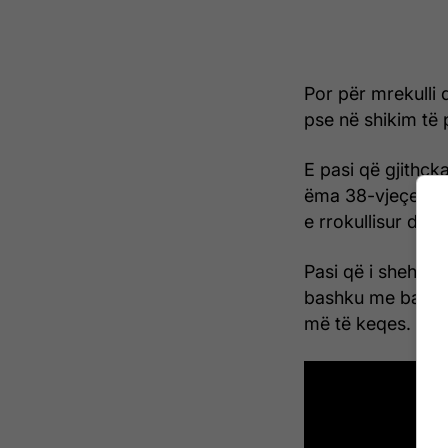
Por për mrekulli q
pse në shikim të 
E pasi që gjithçk
ëma 38-vjeçe Rox
e rrokullisur duk
Pasi që i sheh pa
bashku me bashkës
më të keqes. /Tel