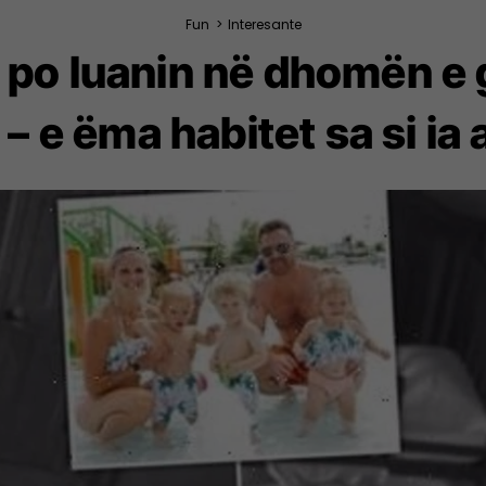
Fun
>
Interesante
po luanin në dhomën e g
– e ëma habitet sa si ia 