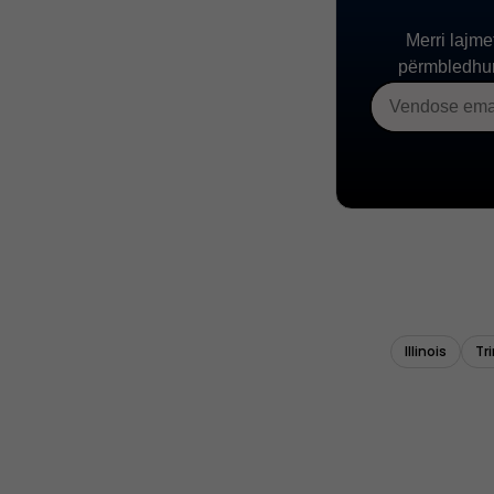
Illinois
Tr