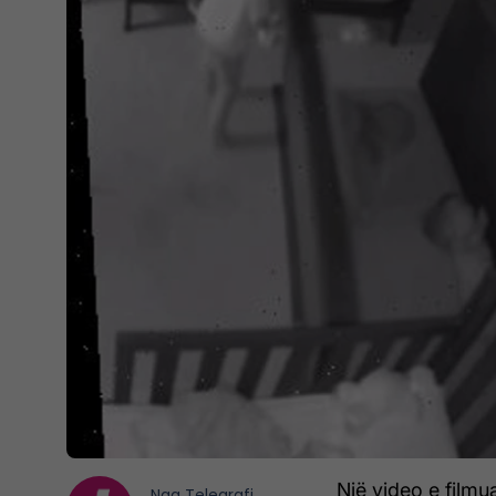
Një video e film
Nga
Telegrafi