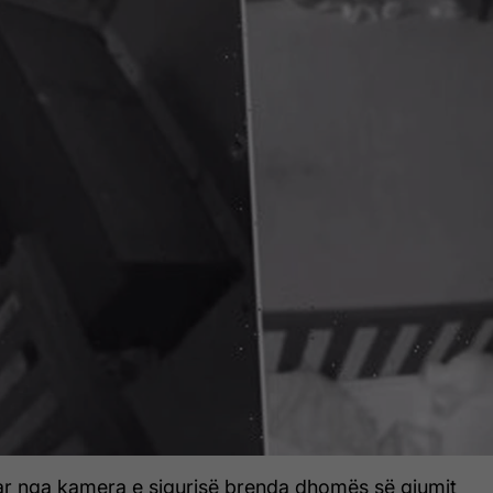
uar nga kamera e sigurisë brenda dhomës së gjumit