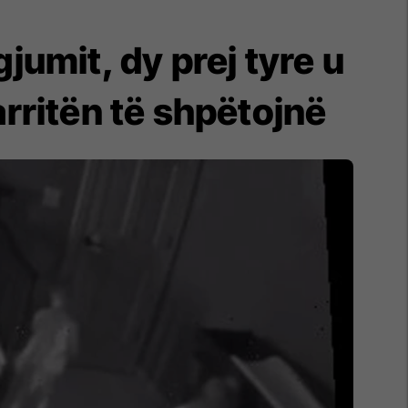
jumit, dy prej tyre u
arritën të shpëtojnë