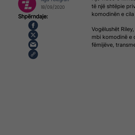
të një shtëpie pri
18/09/2020
komodinën e cila
Vogëlushët Riley,
mbi komodinë e ci
fëmijëve, transme