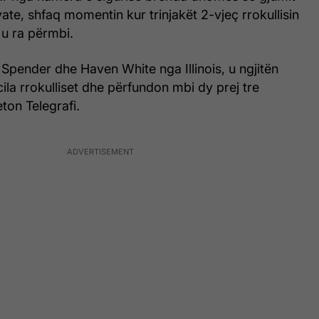
vate, shfaq momentin kur trinjakët 2-vjeç rrokullisin
 u ra përmbi.
 Spender dhe Haven White nga Illinois, u ngjitën
la rrokulliset dhe përfundon mbi dy prej tre
ton Telegrafi.