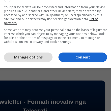
Your personal data will be processed and information from your device
(cookies, unique identifiers, and other device data) may be stored by,
accessed by and shared with 369 partners, or used specifically by this
site. We and our partners may use precise geolocation data.
List of
partners.
Some vendors may process your personal data on the basis of legitimate
interest, which you can object to by managing your options below. Look
for a link at the bottom of this page or in the site menu to manage or
withdraw consent in privacy and cookie settings.
Manage options
Consent