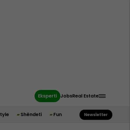
Eksperti
Jobs
Real Estate
style
Shëndeti
Fun
Newsletter