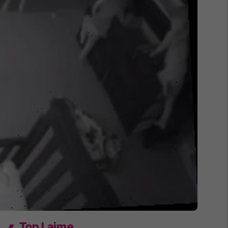
Top Lajme