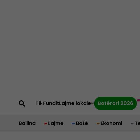
Të Fundit
Lajme lokale
Botërori 2026
Ballina
Lajme
Botë
Ekonomi
T