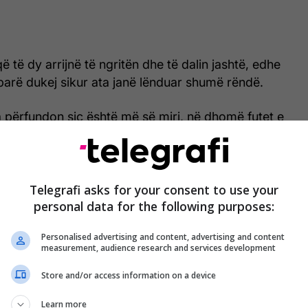
ë të dy arrijnë të ngritën dhe të dalin jashtë, edhe
parë dukej sikur ata janë lënduar shumë rëndë.
a përfundon siç është më së miri, në dhomë futet e
anne, e cila has në skenën kaotike me komodinën
e mos ditur se çfarë në të vërtetë kishte ndodhur.
mjet që janë regjistruar nga kamerat habitet së
Telegrafi asks for your consent to use your
hortin Hank, se si trinjakët e tyre i kanë shpëtuar
personal data for the following purposes:
egrafi/
Personalised advertising and content, advertising and content
measurement, audience research and services development
Store and/or access information on a device
Learn more