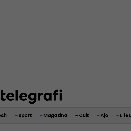
ech
Sport
Magazina
Cult
Ajo
Life