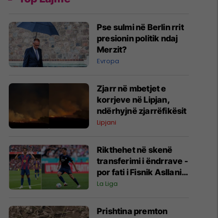
Pse sulmi në Berlin rrit
presionin politik ndaj
Merzit?
Evropa
Zjarr në mbetjet e
korrjeve në Lipjan,
ndërhyjnë zjarrëfikësit
Lipjani
Rikthehet në skenë
transferimi i ëndrrave -
por fati i Fisnik Asllanit
vazhdon të varet nga
La Liga
Ferran Torres
Prishtina premton