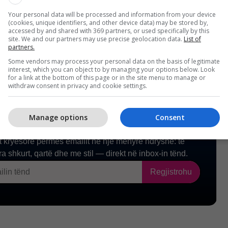
Your personal data will be processed and information from your device
(cookies, unique identifiers, and other device data) may be stored by,
accessed by and shared with 369 partners, or used specifically by this
site. We and our partners may use precise geolocation data.
List of
partners.
Some vendors may process your personal data on the basis of legitimate
interest, which you can object to by managing your options below. Look
for a link at the bottom of this page or in the site menu to manage or
withdraw consent in privacy and cookie settings.
Manage options
Consent