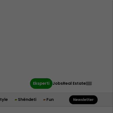
Eksperti
Jobs
Real Estate
style
Shëndeti
Fun
Newsletter