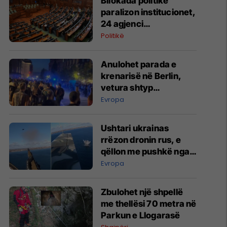
Bllokada politike
paralizon institucionet,
24 agjenci
funksionojnë me
Politikë
mandate të skaduara
ose jo të plota
Anulohet parada e
krenarisë në Berlin,
vetura shtyp
pjesëmarrësit –
Evropa
raportohet për të
lënduar
Ushtari ukrainas
rrëzon dronin rus, e
qëllon me pushkë nga
kabina e aeroplanit
Evropa
Zbulohet një shpellë
me thellësi 70 metra në
Parkun e Llogarasë