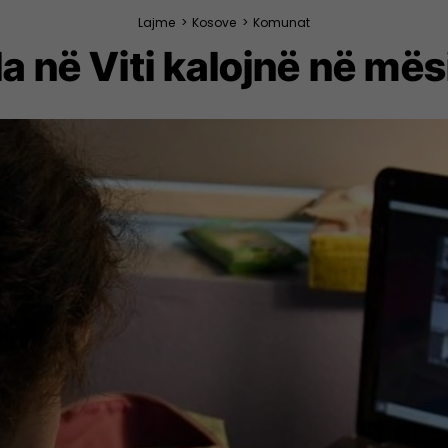
Lajme
>
Kosove
>
Komunat
la në Viti kalojnë në më