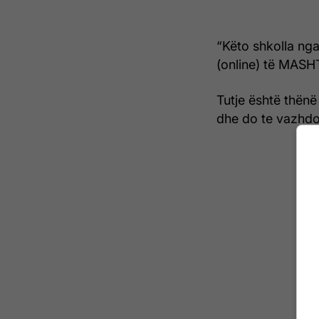
“Këto shkolla nga
(online) të MASHT
Tutje është thënë
dhe do te vazhdoh