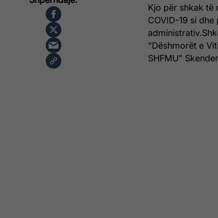
Kjo për shkak të 
COVID-19 si dhe p
administrativ.Sh
“Dëshmorët e Viti
SHFMU” Skender 