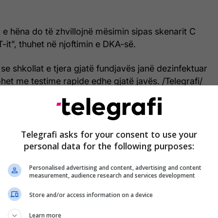
 e hëna do të zhvillojnë mësimin sipas skenarit C
-it”, thuhet në njoftimin e DKA-së.
 se shkollat e tjera gjatë fundjavës janë dezinfektuar
et me testime rapide edhe gjatë javës. /Telegrafi/
Telegrafi asks for your consent to use your
personal data for the following purposes:
Personalised advertising and content, advertising and content
measurement, audience research and services development
Store and/or access information on a device
Learn more