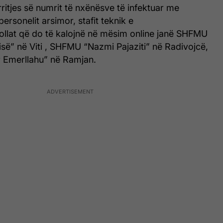
rritjes së numrit të nxënësve të infektuar me
ersonelit arsimor, stafit teknik e
kollat që do të kalojnë në mësim online janë SHFMU
së” në Viti , SHFMU “Nazmi Pajaziti” në Radivojcë,
Emerllahu” në Ramjan.