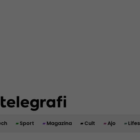
ech
Sport
Magazina
Cult
Ajo
Life