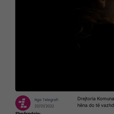
Drejtoria Komunale
Nga
Telegrafi
hëna do të vazhd
23/01/2022