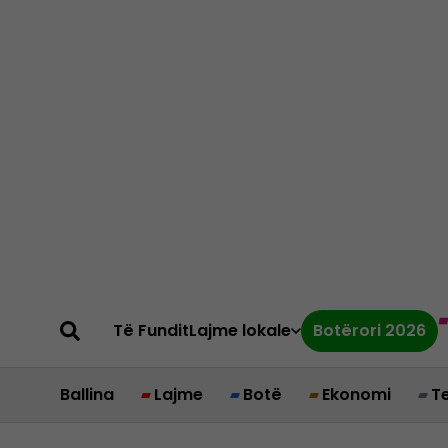
Të Fundit
Lajme lokale
Botërori 2026
Ballina
Lajme
Botë
Ekonomi
T