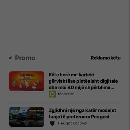
Promo
Reklamo këtu
Këtë herë me kartelë
gërvishtëse plotësisht digjitale
dhe mbi 40 mijë shpërblime
instant!
Meridian
Zgjidhni një nga katër modelet
tuaja të preferuara Peugeot
Peugot Kosova