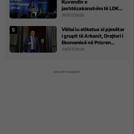
Kuvendin e
jashtëzakonshëm të LDK-
së
30/07/2026
Vëllai iu etiketua si pjesëtar
i grupit të Arkanit, Drejtori i
Ekonomisë në Prizren
mohon pretendimet
24/07/2026