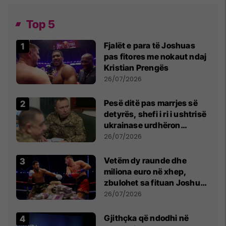
Top 5
Fjalët e para të Joshuas
pas fitores me nokaut ndaj
Kristian Prengës
26/07/2026
Pesë ditë pas marrjes së
detyrës, shefi i ri i ushtrisë
ukrainase urdhëron
kontroll të madh
26/07/2026
Vetëm dy raunde dhe
miliona euro në xhep,
zbulohet sa fituan Joshua
e Prenga
26/07/2026
Gjithçka që ndodhi në