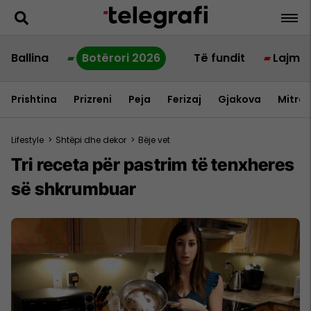
Ballina
Botërori 2026
Të fundit
Lajme
Prishtina
Prizreni
Peja
Ferizaj
Gjakova
Mitrov
Lifestyle
>
Shtëpi dhe dekor
>
Bëje vet
Tri receta për pastrim të tenxheres
së shkrumbuar