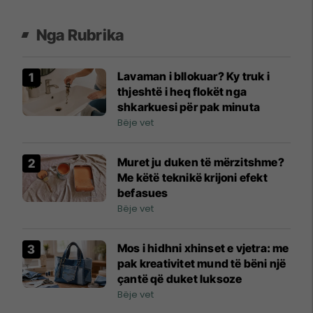
Nga Rubrika
Lavaman i bllokuar? Ky truk i
thjeshtë i heq flokët nga
shkarkuesi për pak minuta
Bëje vet
Muret ju duken të mërzitshme?
Me këtë teknikë krijoni efekt
befasues
Bëje vet
Mos i hidhni xhinset e vjetra: me
pak kreativitet mund të bëni një
çantë që duket luksoze
Bëje vet