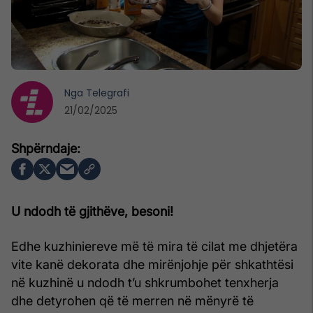
Nga
Telegrafi
21/02/2025
U ndodh të gjithëve, besoni!
Edhe kuzhiniereve më të mira të cilat me dhjetëra
vite kanë dekorata dhe mirënjohje për shkathtësi
në kuzhinë u ndodh t’u shkrumbohet tenxherja
dhe detyrohen që të merren në mënyrë të