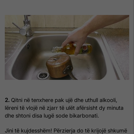
2.
Qitni në tenxhere pak ujë dhe uthull alkooli,
lëreni të vlojë në zjarr të ulët afërsisht dy minuta
dhe shtoni disa lugë sode bikarbonati.
Jini të kujdesshëm! Përzierja do të krijojë shkumë