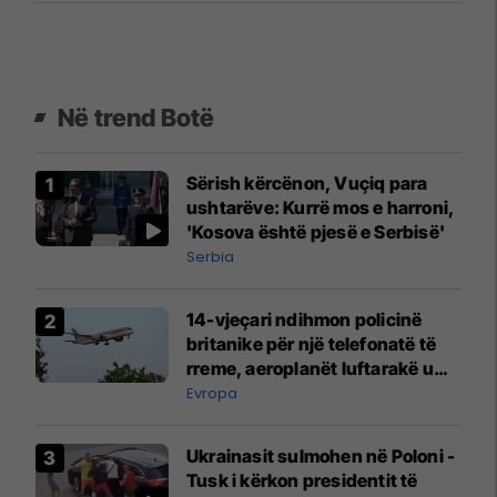
Në trend Botë
Sërish kërcënon, Vuçiq para
ushtarëve: Kurrë mos e harroni,
'Kosova është pjesë e Serbisë'
Serbia
14-vjeçari ndihmon policinë
britanike për një telefonatë të
rreme, aeroplanët luftarakë u
ngritën në ajër për të
Evropa
interceptuar fluturaken e Qatar
Airways që po shkonte drejt
Ukrainasit sulmohen në Poloni -
Mançesterit
Tusk i kërkon presidentit të