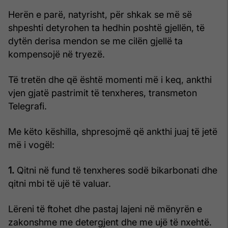
Herën e parë, natyrisht, për shkak se më së
shpeshti detyrohen ta hedhin poshtë gjellën, të
dytën derisa mendon se me cilën gjellë ta
kompensojë në tryezë.
Të tretën dhe që është momenti më i keq, ankthi
vjen gjatë pastrimit të tenxheres, transmeton
Telegrafi.
Me këto këshilla, shpresojmë që ankthi juaj të jetë
më i vogël:
1.
Qitni në fund të tenxheres sodë bikarbonati dhe
qitni mbi të ujë të valuar.
Lëreni të ftohet dhe pastaj lajeni në mënyrën e
zakonshme me detergjent dhe me ujë të nxehtë.