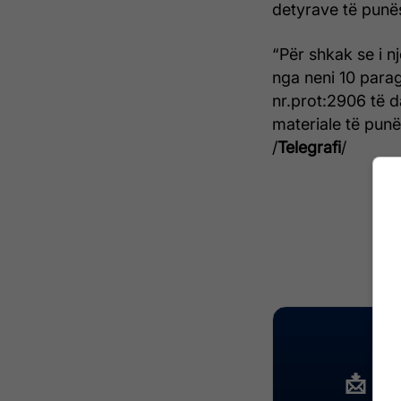
detyrave të punë
“Për shkak se i nj
nga neni 10 paragr
nr.prot:2906 të d
materiale të punë
/
Telegrafi
/