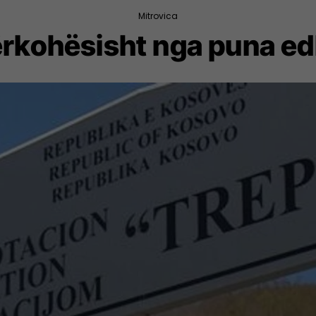
Mitrovica
rkohësisht nga puna edh