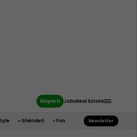
Eksperti
Jobs
Real Estate
style
Shëndeti
Fun
Newsletter