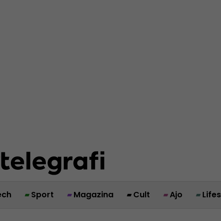
ech
Sport
Magazina
Cult
Ajo
Life