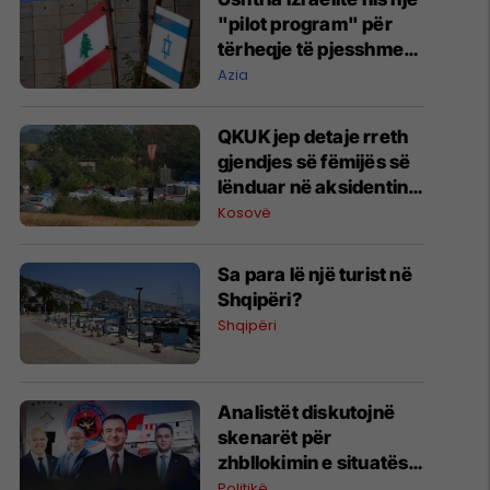
"pilot program" për
tërheqje të pjesshme
në Liban
Azia
QKUK jep detaje rreth
gjendjes së fëmijës së
lënduar në aksidentin
në Istog
Kosovë
Sa para lë një turist në
Shqipëri?
Shqipëri
Analistët diskutojnë
skenarët për
zhbllokimin e situatës
politike në Kosovë
Politikë