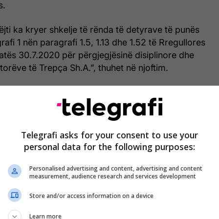
s.
ëjti ka kryer shkelje të rënda të detyrave të punës
afi 1 nën paragrafi 1.5, 1.13 dhe 1.52 të Rregullores
atës 30.7.2020 për përgjegjësinë disiplinore dhe
torëve të Trepça Sh.A.”, thuhet në njoftim.
Telegrafi asks for your consent to use your
personal data for the following purposes:
Personalised advertising and content, advertising and content
measurement, audience research and services development
Store and/or access information on a device
Learn more