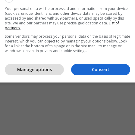
Your personal data will be processed and information from your device
(cookies, unique identifiers, and other device data) may be stored by,
accessed by and shared with 369 partners, or used specifically by this
site. We and our partners may use precise geolocation data.
List of
partners.
Some vendors may process your personal data on the basis of legitimate
interest, which you can object to by managing your options below. Look
for a link at the bottom of this page or in the site menu to manage or
withdraw consent in privacy and cookie settings.
Manage options
Consent