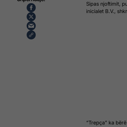
Sipas njoftimit, 
inicialet B.V., shk
“Trepça” ka bërë t