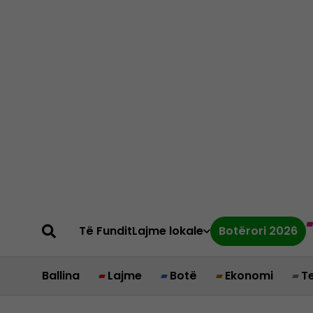
Të Fundit
Lajme lokale
Botërori 2026
Ballina
Lajme
Botë
Ekonomi
T