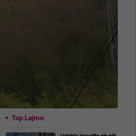
Top Lajme
Ushtria izraelite nis një