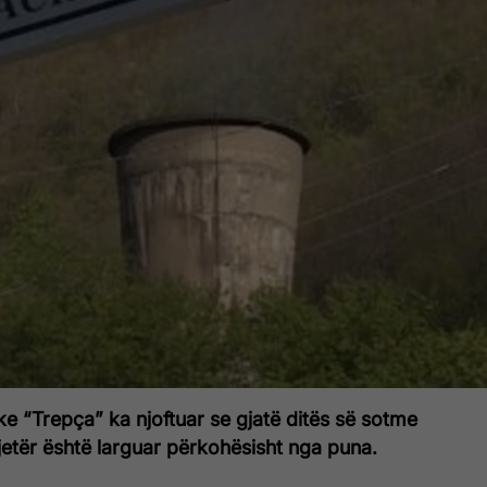
e “Trepça” ka njoftuar se gjatë ditës së sotme
jetër është larguar përkohësisht nga puna.