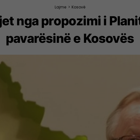
Lajme
>
Kosovë
t nga propozimi i Planit
pavarësinë e Kosovës