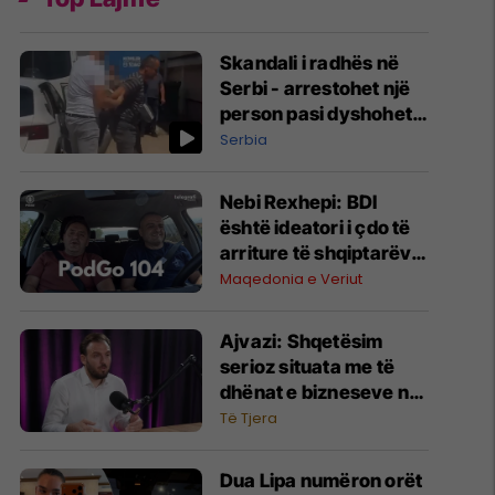
Skandali i radhës në
Serbi - arrestohet një
person pasi dyshohet
se dha informacione
Serbia
për një varrezë masive
në Kosovë
Nebi Rexhepi: BDI
është ideatori i çdo të
arriture të shqiptarëve
në Maqedoninë e
Maqedonia e Veriut
Veriut
Ajvazi: Shqetësim
serioz situata me të
dhënat e bizneseve në
faqen e ARBK-së
Të Tjera
Dua Lipa numëron orët