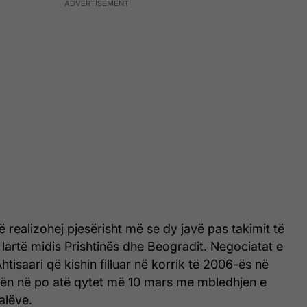
ë realizohej pjesërisht më se dy javë pas takimit të
të lartë midis Prishtinës dhe Beogradit. Negociatat e
tisaari që kishin filluar në korrik të 2006-ës në
lën në po atë qytet më 10 mars me mbledhjen e
alëve.