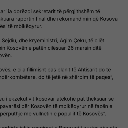
ri ia dorëzoi sekretarit të përgjithshëm të
uara raportin final dhe rekomandimin që Kosova
rësi të mbikëqyrur.
 Sejdiu, dhe kryeministri, Agim Çeku, të cilët
in Kosovën e patën cilësuar 26 marsin ditë
ovën.
ës, e cila fillimisht pas planit të Ahtisarit do të
ndërkombëtare, do të jetë në shërbim të paqes”,
u i ekzekutivit kosovar atëkohë pat theksuar se
pavarësi për Kosovën të mbikëqyrur në fazën e
përputhje me vullnetin e popullit të Kosovës”.
kundërta ishin reagimet e Beogradit zyrtar dhe ato