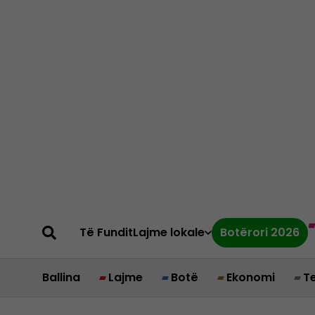
Të Fundit
Lajme lokale
Botërori 2026
Ballina
Lajme
Botë
Ekonomi
T