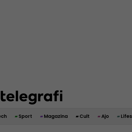
ech
Sport
Magazina
Cult
Ajo
Life