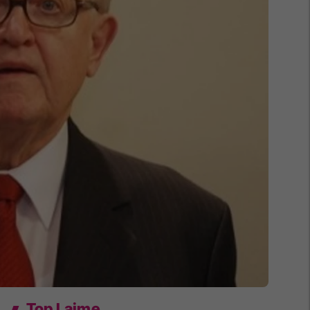
Top Lajme