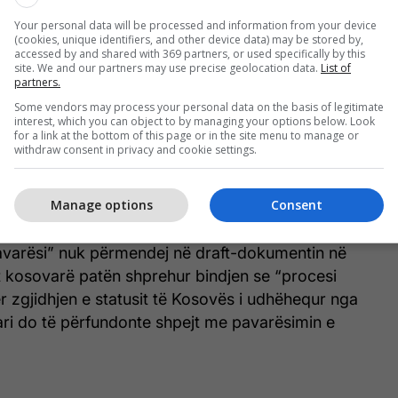
dësishëm i Marrëveshjes ishte mandati që i jepej
mbëtare civile dhe ushtarake në Kosovë për të
Your personal data will be processed and information from your device
(cookies, unique identifiers, and other device data) may be stored by,
min e Marrëveshjes dhe për të ndihmuar autoritetet
accessed by and shared with 369 partners, or used specifically by this
site. We and our partners may use precise geolocation data.
List of
re në sigurimin e paqes dhe stabilitetit në gjithë
partners.
Some vendors may process your personal data on the basis of legitimate
interest, which you can object to by managing your options below. Look
for a link at the bottom of this page or in the site menu to manage or
 atëkohë mbështetjen e autoriteteve kosovare,
withdraw consent in privacy and cookie settings.
htua nga Qeveria e Serbisë, e cila e cilësonte
dëmshëm për shkak se, siç thuhej, prek sovranitetin
Manage options
Consent
avarësi” nuk përmendej në draft-dokumentin në
t kosovarë patën shprehur bindjen se “procesi
 zgjidhjen e statusit të Kosovës i udhëhequr nga
ari do të përfundonte shpejt me pavarësimin e