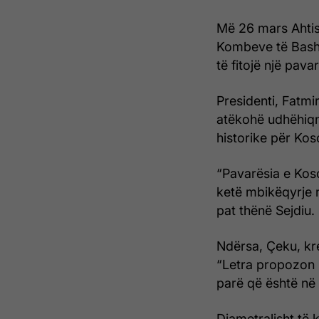
Më 26 mars Ahtisa
Kombeve të Bashk
të fitojë një pava
Presidenti, Fatmir
atëkohë udhëhiqn
historike për Kos
“Pavarësia e Kosov
ketë mbikëqyrje 
pat thënë Sejdiu.
Ndërsa, Çeku, kre
“Letra propozon 
parë që është në 
Diametralisht të 