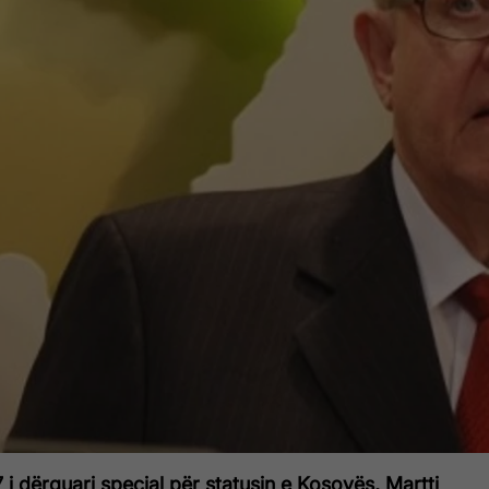
i dërguari special për statusin e Kosovës, Martti