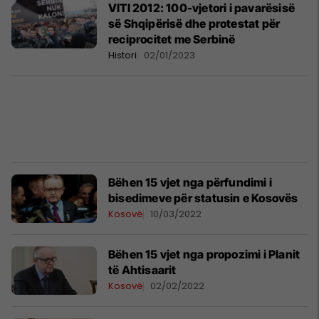
VITI 2012: 100-vjetori i pavarësisë
së Shqipërisë dhe protestat për
reciprocitet me Serbinë
Histori
02/01/2023
Bëhen 15 vjet nga përfundimi i
bisedimeve për statusin e Kosovës
Kosovë
10/03/2022
Bëhen 15 vjet nga propozimi i Planit
të Ahtisaarit
Kosovë
02/02/2022