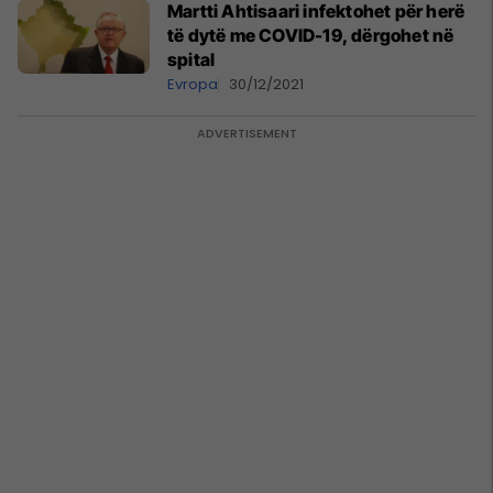
Martti Ahtisaari infektohet për herë
të dytë me COVID-19, dërgohet në
spital
Evropa
30/12/2021