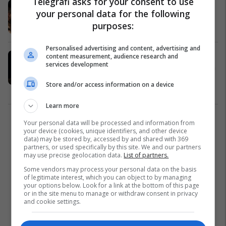
Telegrafi asks for your consent to use
​14 vjet nga përfundimi i bisedimeve
your personal data for the following
për statusin e Kosovës
purposes:
Kosovë
10/03/2021
Personalised advertising and content, advertising and
Çifti Ahtisaari shërohen nga
content measurement, audience research and
services development
coronavirusi, dalin negativ në testin
e fundit
Store and/or access information on a device
Nga Bota
14/04/2020
Learn more
1
Your personal data will be processed and information from
your device (cookies, unique identifiers, and other device
data) may be stored by, accessed by and shared with 369
partners, or used specifically by this site. We and our partners
may use precise geolocation data.
List of partners.
Some vendors may process your personal data on the basis
of legitimate interest, which you can object to by managing
your options below. Look for a link at the bottom of this page
or in the site menu to manage or withdraw consent in privacy
and cookie settings.