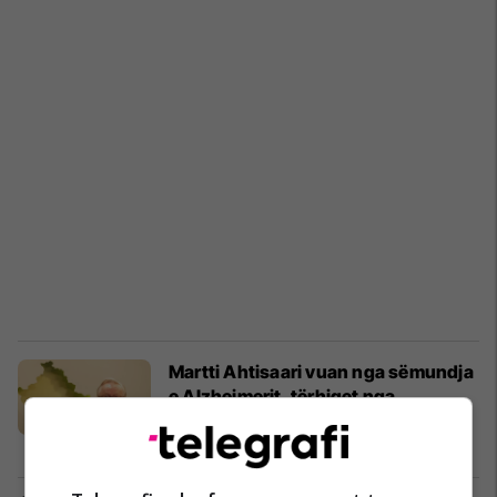
Martti Ahtisaari vuan nga sëmundja
e Alzheimerit, tërhiqet nga
angazhimet publike
Evropa
03/09/2021