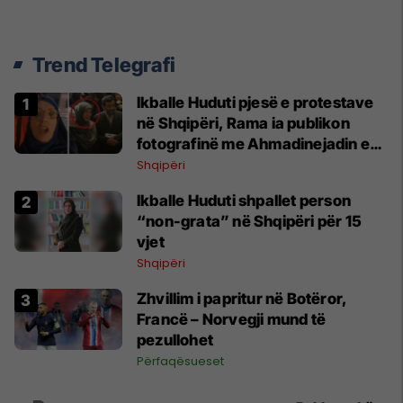
Trend Telegrafi
Ikballe Huduti pjesë e protestave
në Shqipëri, Rama ia publikon
fotografinë me Ahmadinejadin e
Iranit
Shqipëri
Ikballe Huduti shpallet person
“non-grata” në Shqipëri për 15
vjet
Shqipëri
Zhvillim i papritur në Botëror,
Francë – Norvegji mund të
pezullohet
Përfaqësueset