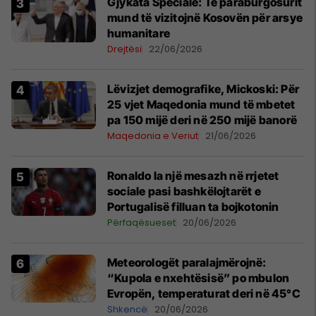
​Gjykata Speciale: Të paraburgosurit
mund të vizitojnë Kosovën për arsye
humanitare
Drejtësi
22/06/2026
Lëvizjet demografike, Mickoski: Për
25 vjet Maqedonia mund të mbetet
pa 150 mijë deri në 250 mijë banorë
Maqedonia e Veriut
21/06/2026
Ronaldo la një mesazh në rrjetet
sociale pasi bashkëlojtarët e
Portugalisë filluan ta bojkotonin
Përfaqësueset
20/06/2026
Meteorologët paralajmërojnë:
“Kupola e nxehtësisë” po mbulon
Evropën, temperaturat deri në 45°C
Shkencë
20/06/2026