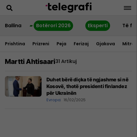
Ballina
Botërori 2026
Eksperti
Të fu
Prishtina
Prizreni
Peja
Ferizaj
Gjakova
Mitrov
Martti Ahtisaari
31 Artikuj
Duhet bërë diçka të ngjashme si në
Kosovë, thotë presidenti finlandez
për Ukrainën
Evropa
16/02/2025