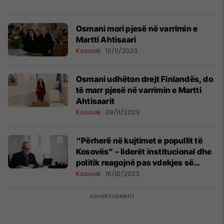
Osmani mori pjesë në varrimin e
Martti Ahtisaari
Kosovë
10/11/2023
Osmani udhëton drejt Finlandës, do
të marr pjesë në varrimin e Martti
Ahtisaarit
Kosovë
09/11/2023
“Përherë në kujtimet e popullit të
Kosovës” – liderët institucional dhe
politik reagojnë pas vdekjes së
Martti Ahtisaarit
Kosovë
16/10/2023