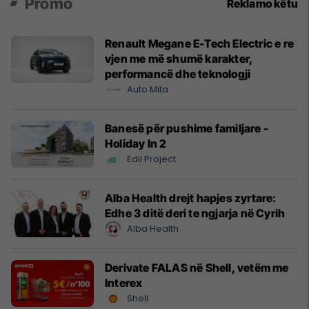
Promo
Reklamo këtu
Renault Megane E-Tech Electric e re
vjen me më shumë karakter,
performancë dhe teknologji
Auto Mita
Banesë për pushime familjare -
Holiday In 2
Edil Project
Alba Health drejt hapjes zyrtare:
Edhe 3 ditë deri te ngjarja në Cyrih
Alba Health
Derivate FALAS në Shell, vetëm me
Interex
Shell