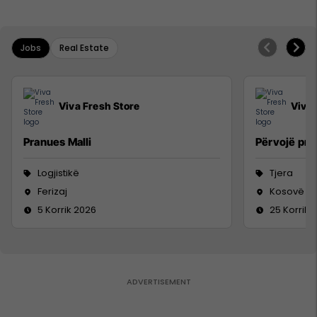
Jobs
Real Estate
Viva Fresh Store
Viva 
Pranues Malli
Përvojë pra
Logjistikë
Tjera
Ferizaj
Kosovë
5 Korrik 2026
25 Korrik 