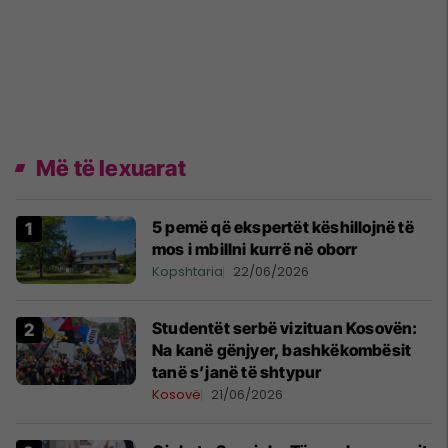
Më të lexuarat
5 pemë që ekspertët këshillojnë të
mos i mbillni kurrë në oborr
Kopshtaria
22/06/2026
Studentët serbë vizituan Kosovën:
Na kanë gënjyer, bashkëkombësit
tanë s’janë të shtypur
Kosovë
21/06/2026