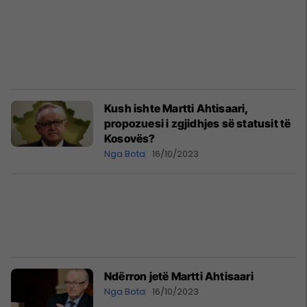
Kush ishte Martti Ahtisaari,
propozuesi i zgjidhjes së statusit të
Kosovës?
Nga Bota
16/10/2023
Ndërron jetë Martti Ahtisaari
Nga Bota
16/10/2023