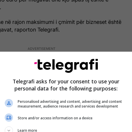
.
se në rajon maksimumi i çmimit për bizneset është
vat, raporton Telegrafi.
Telegrafi asks for your consent to use your
personal data for the following purposes:
Personalised advertising and content, advertising and content
measurement, audience research and services development
Store and/or access information on a device
Learn more