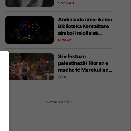
38-vjeçari me minë me
Shqipëri
telekomandë
Ambasada amerikane:
Biblioteka Kombëtare
simbol i miqësisë
Kosovë-SHBA
Kosovë
Si e festuan
palestinezët fitoren e
madhe të Marokut ndaj
Kanadasë në Botëror -
Azia
pamje