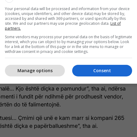
Your personal data will be processed and information from your device
(cookies, unique identifiers, and other device data) may be stored by,
accessed by and shared with 369 partners, or used specifically by this
site. We and our partners may use precise geolocation data.
List of
Përfundon protesta e bizneseve në
partners.
Prishtinë, kërkohet një afat kohor
Some vendors may process your personal data on the basis of legitimate
interest, which you can object to by managing your options below. Look
për daljen në treg të lirë të
for a link at the bottom of this page or in the site menu to manage or
energjisë elektrike
withdraw consent in privacy and cookie settings.
Manage options
Consent
 e mëhershme kam thënë se cili prodhues me rritje
nergjisë elektrike mund të konkurroj në treg me
nalë... Kjo është diçka e pamundur”, tha ai, ndërsa
menti i fundit për ndihmë për prodhuesit vendor,
rtën do të falimentojnë.
tuesi... Çmimi që unë e kam marr si kompani 265
është diçka e papërballueshme”, tha ai.