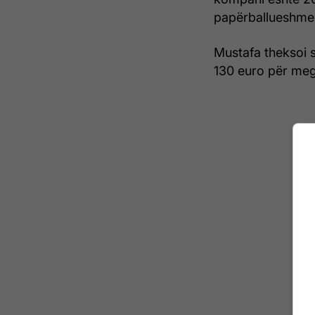
papërballueshme
Mustafa theksoi 
130 euro për mega