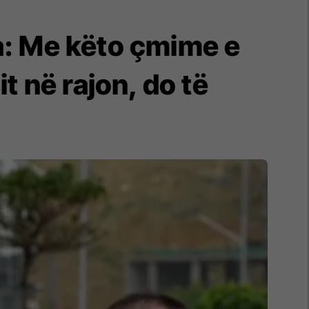
fa: Me këto çmime e
 në rajon, do të