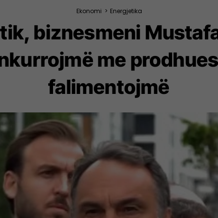
Ekonomi
>
Energjetika
jetik, biznesmeni Musta
kurrojmë me prodhuesit
falimentojmë