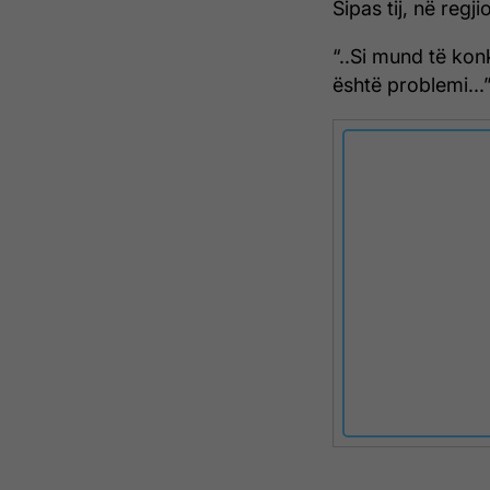
Sipas tij, në regj
“..Si mund të kon
është problemi...”,