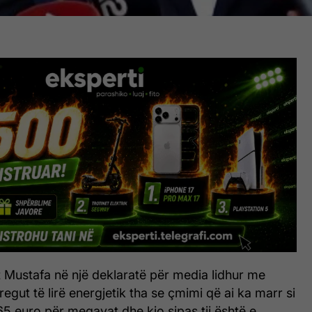
 Mustafa në një deklaratë për media lidhur me
egut të lirë energjetik tha se çmimi që ai ka marr si
5 euro për megavat dhe kjo sipas tij është e