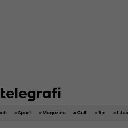
ech
Sport
Magazina
Cult
Ajo
Life