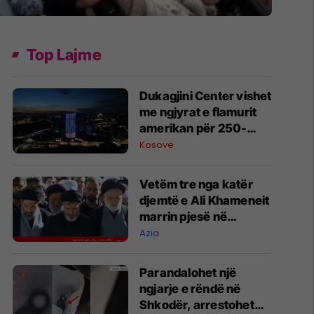
Top Lajme
Dukagjini Center vishet
me ngjyrat e flamurit
amerikan për 250-
vjetorin e pavarësisë
Kosovë
Vetëm tre nga katër
djemtë e Ali Khameneit
marrin pjesë në
varrimin e babait -
Azia
Mojtaba ende 'i
zhdukur'
Parandalohet një
ngjarje e rëndë në
Shkodër, arrestohet