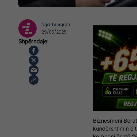
Nga
Telegrafi
29/05/2025
Biznesmeni Berat
kundërshtimin e tr
kompani është 26