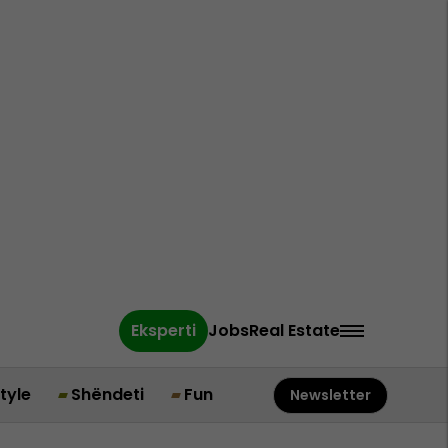
Eksperti
Jobs
Real Estate
style
Shëndeti
Fun
Newsletter