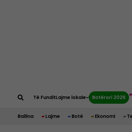
Të Fundit
Lajme lokale
Botërori 2026
Ballina
Lajme
Botë
Ekonomi
T