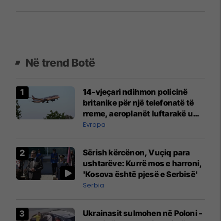
Në trend Botë
14-vjeçari ndihmon policinë
britanike për një telefonatë të
rreme, aeroplanët luftarakë u
ngritën në ajër për të
Evropa
interceptuar fluturaken e Qatar
Airways që po shkonte drejt
Sërish kërcënon, Vuçiq para
Mançesterit
ushtarëve: Kurrë mos e harroni,
'Kosova është pjesë e Serbisë'
Serbia
Ukrainasit sulmohen në Poloni -