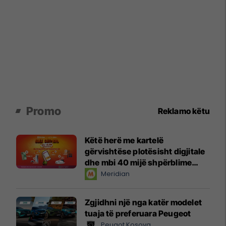
Promo
Reklamo këtu
Këtë herë me kartelë
gërvishtëse plotësisht digjitale
dhe mbi 40 mijë shpërblime
instant!
Meridian
Zgjidhni një nga katër modelet
tuaja të preferuara Peugeot
Peugot Kosova