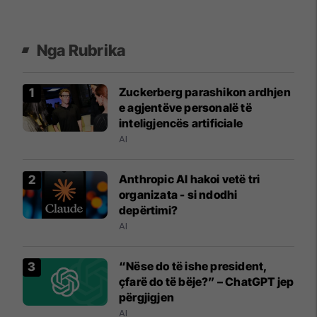
Nga Rubrika
Zuckerberg parashikon ardhjen
e agjentëve personalë të
inteligjencës artificiale
AI
Anthropic AI hakoi vetë tri
organizata - si ndodhi
depërtimi?
AI
“Nëse do të ishe president,
çfarë do të bëje?” – ChatGPT jep
përgjigjen
AI