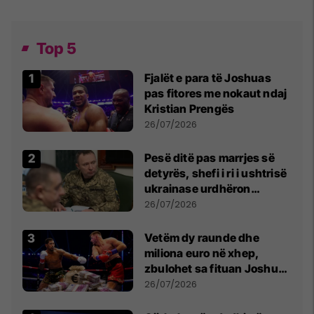
Top 5
Fjalët e para të Joshuas
pas fitores me nokaut ndaj
Kristian Prengës
26/07/2026
Pesë ditë pas marrjes së
detyrës, shefi i ri i ushtrisë
ukrainase urdhëron
kontroll të madh
26/07/2026
Vetëm dy raunde dhe
miliona euro në xhep,
zbulohet sa fituan Joshua
e Prenga
26/07/2026