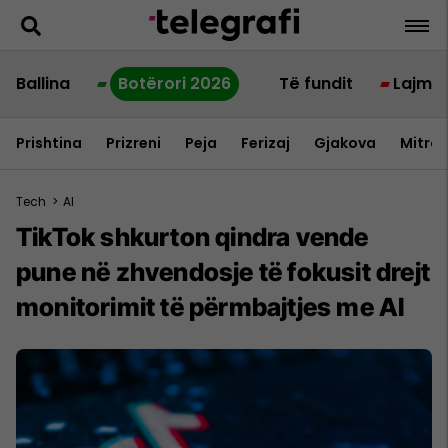
Ballina
Botërori 2026
Të fundit
Lajme
Prishtina
Prizreni
Peja
Ferizaj
Gjakova
Mitrov
Tech
>
AI
TikTok shkurton qindra vende
pune në zhvendosje të fokusit drejt
monitorimit të përmbajtjes me AI