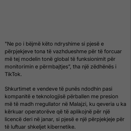
"Ne po i bëjmë këto ndryshime si pjesë e
përpjekjeve tona të vazhdueshme për të forcuar
më tej modelin tonë global të funksionimit për
monitorimin e përmbajtjes”, tha një zëdhënës i
TikTok.
Shkurtimet e vendeve të punës ndodhin pasi
kompanitë e teknologjisë përballen me presion
më të madh rregullator në Malajzi, ku qeveria u ka
kërkuar operatorëve që të aplikojnë për një
licencë deri në janar, si pjesë e një përpjekjeje për
të luftuar shkeljet kibernetike.