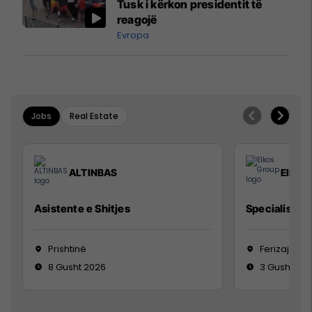
Tusk i kërkon presidentit të
reagojë
Evropa
Jobs
Real Estate
ALTINBAS
Elkos
Asistente e Shitjes
Specialist Mi
Prishtinë
Ferizaj
8 Gusht 2026
3 Gusht 20