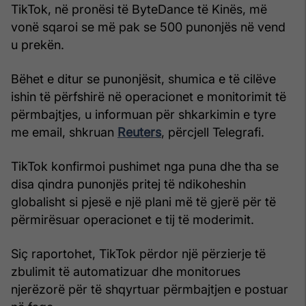
TikTok, në pronësi të ByteDance të Kinës, më
vonë sqaroi se më pak se 500 punonjës në vend
u prekën.
Bëhet e ditur se punonjësit, shumica e të cilëve
ishin të përfshirë në operacionet e monitorimit të
përmbajtjes, u informuan për shkarkimin e tyre
me email, shkruan
Reuters
, përcjell Telegrafi.
TikTok konfirmoi pushimet nga puna dhe tha se
disa qindra punonjës pritej të ndikoheshin
globalisht si pjesë e një plani më të gjerë për të
përmirësuar operacionet e tij të moderimit.
Siç raportohet, TikTok përdor një përzierje të
zbulimit të automatizuar dhe monitorues
njerëzorë për të shqyrtuar përmbajtjen e postuar