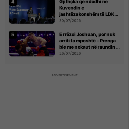
Gjithçka që ndodhi në
Kuvendin e
jashtëzakonshëm të LDK-
së
30/07/2026
E rrëzoi Joshuan, por nuk
arriti ta mposhtë – Prenga
bie me nokaut në raundin e
dytë
26/07/2026