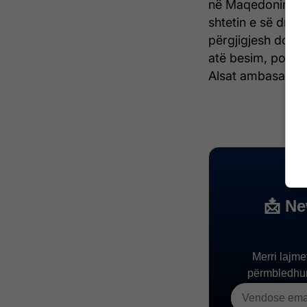
në Maqedoninë e V
shtetin e së drej
përgjigjesh do të
atë besim, por ës
Alsat ambasadori 