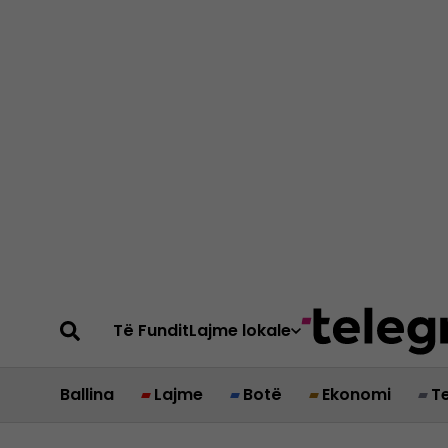
Të Fundit
Lajme lokale
Ballina
Lajme
Botë
Ekonomi
T