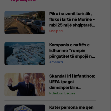
Piku i sezonit turistik,
fluks i lartë në Morinë -
mbi 25 mijë shqiptarë
të Kosovës dhe 7 mijë
Shqipëri
mjete hyjnë në Shqipëri
në vetëm tri orë
Kompania e naftës e
lidhur me Trumpin
përgatitet të shpojë në
Grenlandë pa marrë
Amerika
leje prej autoriteteve
Skandal i ri i Infantinos:
UEFA i pagoi
dëmshpërblim
gjashtëshifror për
Ndërkombëtare
ndërprerjen e punës të
dashurës së dyshuar
Katër persona me qen