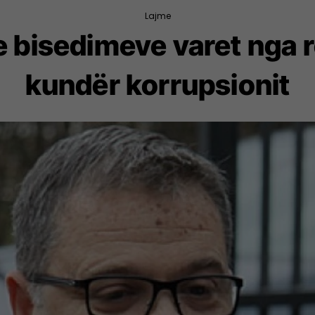
Lajme
e bisedimeve varet nga r
kundër korrupsionit