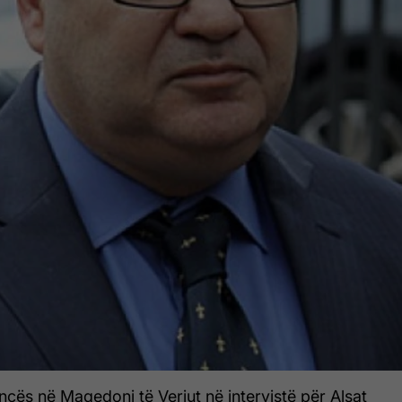
cës në Maqedoni të Veriut në intervistë për Alsat