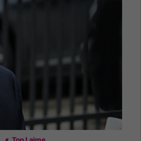
Top Lajme