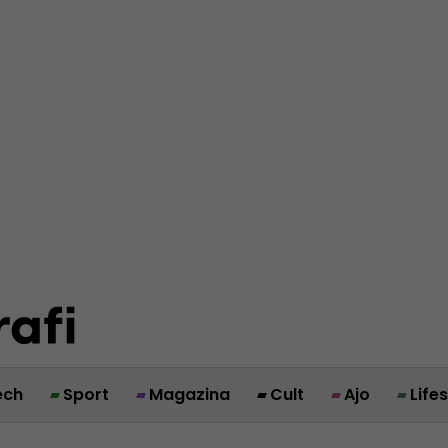
ech
Sport
Magazina
Cult
Ajo
Life