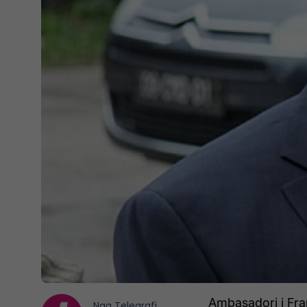
Ambasadori i Fran
Nga
Telegrafi