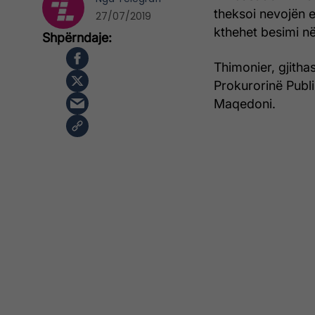
theksoi nevojën e 
27/07/2019
kthehet besimi në
Thimonier, gjitha
Prokurorinë Publik
Maqedoni.