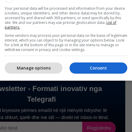
eriut, si dhe besimin tonë në sundimin e ligjit dhe
Your personal data will be processed and information from your device
tës. Unë nuk mund të parashikoj për atë se çfarë
(cookies, unique identifiers, and other device data) may be stored by,
 jepen. Ende ka kohë për të reaguar, për ta rikthyer
accessed by and shared with 369 partners, or used specifically by this
site. We and our partners may use precise geolocation data.
List of
htë e sigurt që presim të bëhet diçka", deklaroi për
partners.
francez Christian Thimonier./Telegrafi/
Some vendors may process your personal data on the basis of legitimate
interest, which you can object to by managing your options below. Look
for a link at the bottom of this page or in the site menu to manage or
withdraw consent in privacy and cookie settings.
Manage options
Consent