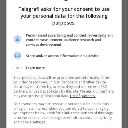
Telegrafi asks for your consent to use
your personal data for the following
purposes:
Personalised advertising and content, advertising and
content measurement, audience research and
services development
Store and/or access information on a device
Learn more
Promo
Reklamo këtu
Your personal data will be processed and information from
your device (cookies, unique identifiers, and other device
data) may be stored by, accessed by and shared with 369
Nga UBT në skenën botërore të
partners, or used specifically by this site. We and our partners
robotikës: Kosova drejt Koresë
may use precise geolocation data.
List of partners.
së Jugut
Some vendors may process your personal data on the basis
UBT
of legitimate interest, which you can object to by managing
your options below. Look for a link at the bottom of this page
or in the site menu to manage or withdraw consent in privacy
and cookie settings.
Objekt 2475m² me qira në