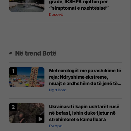
gradë, IKSHPK njofton për
“simptomat e nxehtësisë”
Kosovë
Në trend Botë
Meteorologët me parashikime të
reja: Ndryshime ekstreme,
muajt e ardhshëm do të jenë të
pazakontë
Nga Bota
Ukrainasit i kapin ushtarët rusë
në befasi, ishin duke fjetur në
strehimoret e kamufluara
Evropa