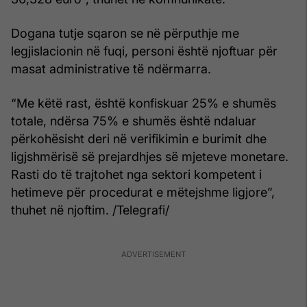
Dogana tutje sqaron se në përputhje me
legjislacionin në fuqi, personi është njoftuar për
masat administrative të ndërmarra.
“Me këtë rast, është konfiskuar 25% e shumës
totale, ndërsa 75% e shumës është ndaluar
përkohësisht deri në verifikimin e burimit dhe
ligjshmërisë së prejardhjes së mjeteve monetare.
Rasti do të trajtohet nga sektori kompetent i
hetimeve për procedurat e mëtejshme ligjore”,
thuhet në njoftim. /Telegrafi/