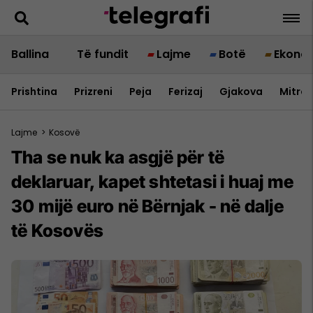
Ballina
Të fundit
Lajme
Botë
Ekono
Prishtina
Prizreni
Peja
Ferizaj
Gjakova
Mitrov
Lajme
>
Kosovë
Tha se nuk ka asgjë për të
deklaruar, kapet shtetasi i huaj me
30 mijë euro në Bërnjak - në dalje
të Kosovës