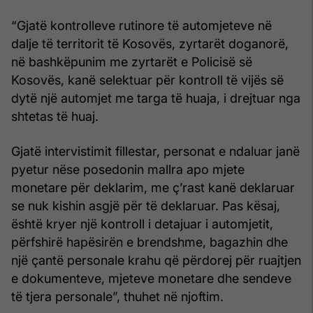
“Gjatë kontrolleve rutinore të automjeteve në
dalje të territorit të Kosovës, zyrtarët doganorë,
në bashkëpunim me zyrtarët e Policisë së
Kosovës, kanë selektuar për kontroll të vijës së
dytë një automjet me targa të huaja, i drejtuar nga
shtetas të huaj.
Gjatë intervistimit fillestar, personat e ndaluar janë
pyetur nëse posedonin mallra apo mjete
monetare për deklarim, me ç’rast kanë deklaruar
se nuk kishin asgjë për të deklaruar. Pas kësaj,
është kryer një kontroll i detajuar i automjetit,
përfshirë hapësirën e brendshme, bagazhin dhe
një çantë personale krahu që përdorej për ruajtjen
e dokumenteve, mjeteve monetare dhe sendeve
të tjera personale”, thuhet në njoftim.