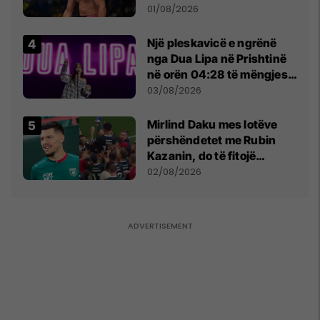
anti-shqiptare nga
01/08/2026
tribunat
Një pleskavicë e ngrënë
nga Dua Lipa në Prishtinë
në orën 04:28 të mëngjesit
- dhe bota digjitale serbe
03/08/2026
shpall gjendjen e luftës
Mirlind Daku mes lotëve
përshëndetet me Rubin
Kazanin, do të fitojë
miliona te Spartak Moska
02/08/2026