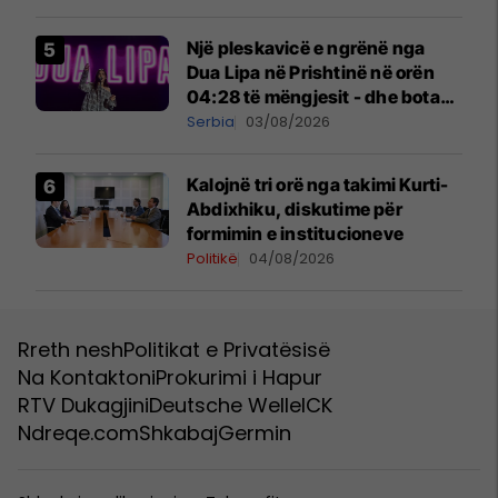
Një pleskavicë e ngrënë nga
Dua Lipa në Prishtinë në orën
04:28 të mëngjesit - dhe bota
digjitale serbe shpall gjendjen e
Serbia
03/08/2026
luftës
Kalojnë tri orë nga takimi Kurti-
Abdixhiku, diskutime për
formimin e institucioneve
Politikë
04/08/2026
Rreth nesh
Politikat e Privatësisë
Na Kontaktoni
Prokurimi i Hapur
RTV Dukagjini
Deutsche Welle
ICK
Ndreqe.com
Shkabaj
Germin