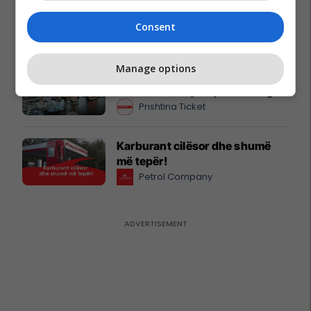
Sllatinë të Madhe – hapësirë e
përshtatshme për zhvillimin e
Consent
biznesit #16068
Pro Real Estate
Manage options
Zgjidhni PrishtinaTicket për
udhëtimin tuaj drejt Hamburgut
Prishtina Ticket
Karburant cilësor dhe shumë
më tepër!
Petrol Company