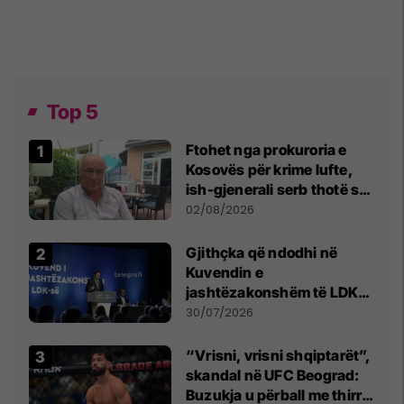
Top 5
Ftohet nga prokuroria e
Kosovës për krime lufte,
ish-gjenerali serb thotë se
dikush e tradhtoi në
02/08/2026
Beograd
Gjithçka që ndodhi në
Kuvendin e
jashtëzakonshëm të LDK-
së
30/07/2026
“Vrisni, vrisni shqiptarët”,
skandal në UFC Beograd:
Buzukja u përball me thirrje