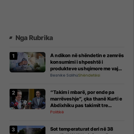
Nga Rubrika
A ndikon në shëndetin e zemrës
konsumimi i shpeshtë i
produkteve ushqimore me vaj
palme (vajra të ngopura)?
Besnike Salihu
Shëndetësi
Shpjegon kardiologu Batalli
“Takim i mbarë, por ende pa
marrëveshje”, çka thanë Kurti e
Abdixhiku pas takimit tre
orësh?
Politikë
Sot temperaturat deri në 38