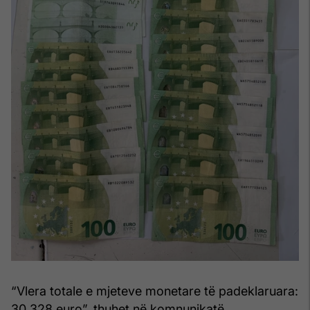
“Vlera totale e mjeteve monetare të padeklaruara:
30,328 euro”, thuhet në komnunikatë.