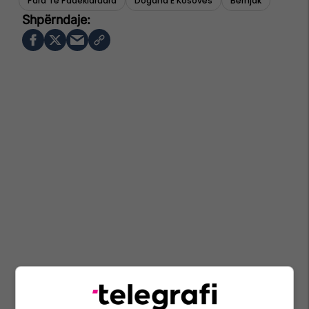
Para Të Padeklaruara
Dogana E Kosovës
Bërnjak