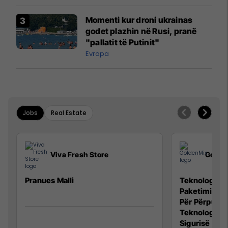
Momenti kur droni ukrainas
godet plazhin në Rusi, pranë
"pallatit të Putinit"
Evropa
Jobs
Real Estate
Viva Fresh Store
Golde
Pranues Malli
Teknolog/e p
Paketimin e 
Për Përpunim
Teknolog/e 
Sigurisë së 