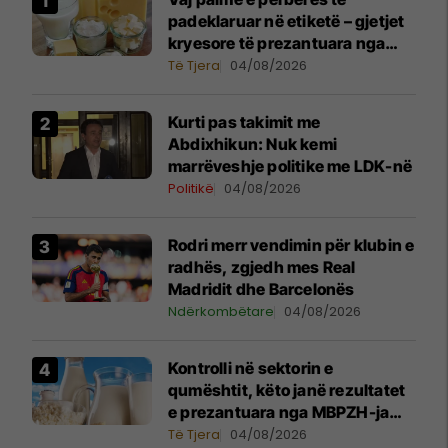
padeklaruar në etiketë – gjetjet
kryesore të prezantuara nga
AUV-i pas kontrollit në sektorin
Të Tjera
04/08/2026
e qumështit
Kurti pas takimit me
Abdixhikun: Nuk kemi
marrëveshje politike me LDK-në
Politikë
04/08/2026
Rodri merr vendimin për klubin e
radhës, zgjedh mes Real
Madridit dhe Barcelonës
Ndërkombëtare
04/08/2026
Kontrolli në sektorin e
qumështit, këto janë rezultatet
e prezantuara nga MBPZH-ja
dhe AUV
Të Tjera
04/08/2026