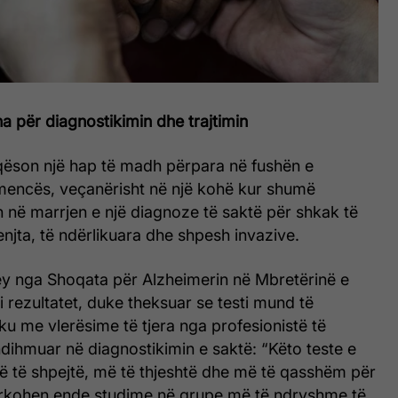
a për diagnostikimin dhe trajtimin
aqëson një hap të madh përpara në fushën e
encës, veçanërisht në një kohë kur shumë
 në marrjen e një diagnoze të saktë për shkak të
enjta, të ndërlikuara dhe shpesh invazive.
ey nga Shoqata për Alzheimerin në Mbretërinë e
 rezultatet, duke theksuar se testi mund të
u me vlerësime të tjera nga profesionistë të
ndihmuar në diagnostikimin e saktë: “Këto teste e
ë të shpejtë, më të thjeshtë dhe më të qasshëm për
ërkohen ende studime në grupe më të ndryshme të