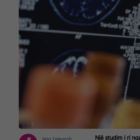
Një studim i ri n
Nga
Telegrafi