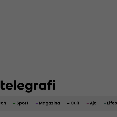
ech
Sport
Magazina
Cult
Ajo
Life