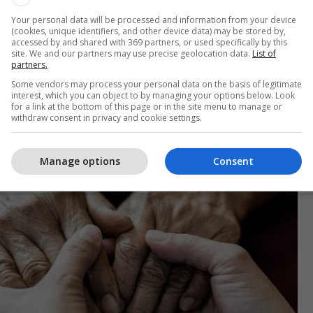
let e larta të p-tau217 u panë veçanërisht te
eimer, duke ofruar një tregues të qartë të pranisë
Your personal data will be processed and information from your device
(cookies, unique identifiers, and other device data) may be stored by,
accessed by and shared with 369 partners, or used specifically by this
site. We and our partners may use precise geolocation data.
List of
partners.
jtues i studimit, tha: “Rezultatet e testit të gjakut
Some vendors may process your personal data on the basis of legitimate
hme me ato të testeve më invazive si analiza e
interest, which you can object to by managing your options below. Look
for a link at the bottom of this page or in the site menu to manage or
pinal, por janë shumë më të përshtatshme dhe më
withdraw consent in privacy and cookie settings.
e për pacientët”, përcjell Telegrafi.
Manage options
Consent