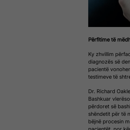
Përfitime të mëdh
Ky zhvillim përf
diagnozës së dem
pacientë vonohen
testimeve të shtr
Dr. Richard Oakl
Bashkuar vlerësoi
përdoret së bashk
shëndetit për të 
bëjnë procesin m
pacientët, por k