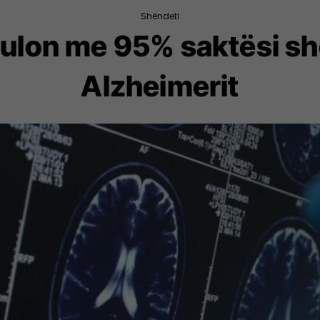
Shëndeti
t zbulon me 95% saktësi s
Alzheimerit