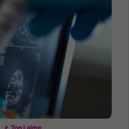
Top Lajme