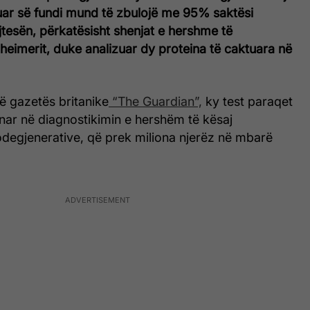
lluar së fundi mund të zbulojë me 95% saktësi
tesën, përkatësisht shenjat e hershme të
eimerit, duke analizuar dy proteina të caktuara në
të gazetës britanike
“The Guardian”,
ky test paraqet
nar në diagnostikimin e hershëm të kësaj
degjenerative, që prek miliona njerëz në mbarë