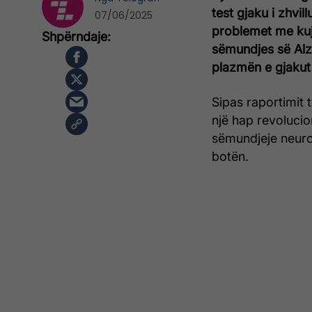
test gjaku i zhvi
07/06/2025
problemet me kuj
sëmundjes së Alzh
plazmën e gjakut
Sipas raportimit 
një hap revolucio
sëmundjeje neuro
botën.