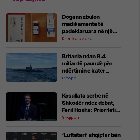
​Dogana zbulon
medikamente të
padeklaruara në një
autobus në PKK Dheu i
Kronika e Zezë
Bardhë
Britania ndan 8.4
miliardë paundë për
ndërtimin e katër
nëndetëseve me fuqi
Evropa
bërthamore
Kosullata serbe në
Shkodër ndez debat,
Ferit Hoxha: Prioriteti
ynë, Lugina e
Shqipëri
Preshevës
‘Luftëtari’ shqiptar bën