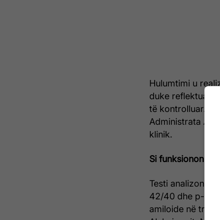
Hulumtimi u reali
duke reflektuar t
të kontrolluar. K
Administrata Ame
klinik.
Si funksionon test
Testi analizon dy
42/40 dhe p-tau21
amiloide në tru, 