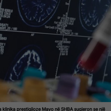
ga klinika prestigjioze Mayo në SHBA sugjeron se një