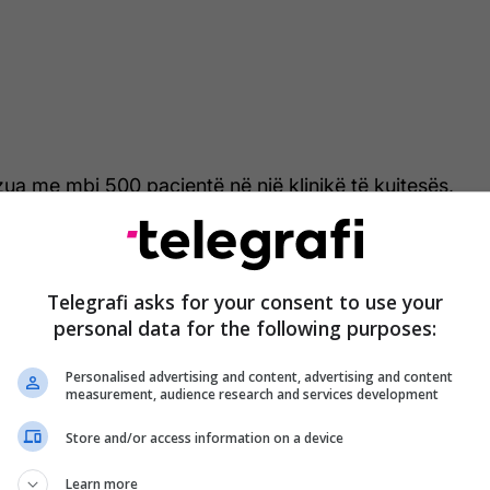
zua me mbi 500 pacientë në një klinikë të kujtesës,
ë dhëna nga jeta reale dhe jo vetëm nga laboratorë
y test tashmë ka marrë miratimin edhe nga
rikane e Ushqimit dhe Barnave (FDA) për përdorim
Telegrafi asks for your consent to use your
personal data for the following purposes:
i?
Personalised advertising and content, advertising and content
measurement, audience research and services development
 proteina kyçe në plazmën e gjakut - amyloid beta
7, të cilat lidhen me akumulimin e pllakave
Store and/or access information on a device
një nga shenjat kryesore të sëmundjes së
Learn more