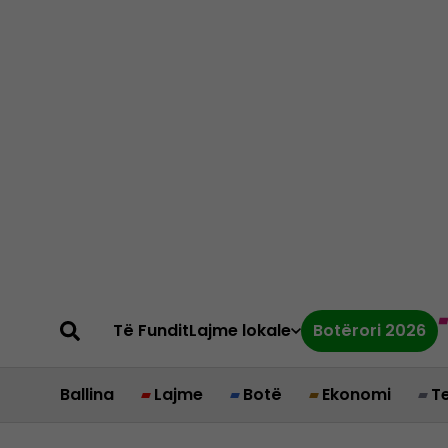
Të Fundit
Lajme lokale
Botërori 2026
Ballina
Lajme
Botë
Ekonomi
T