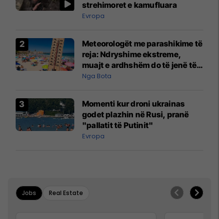
strehimoret e kamufluara
Evropa
Meteorologët me parashikime të
reja: Ndryshime ekstreme,
muajt e ardhshëm do të jenë të
pazakontë
Nga Bota
Momenti kur droni ukrainas
godet plazhin në Rusi, pranë
"pallatit të Putinit"
Evropa
Jobs
Real Estate