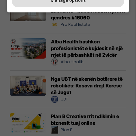
Manage options
Banesë 98.96m² në shitje në
Lakrishtë – banim modern pranë
qendrës #16060
Pro Real Estate
Alba Health bashkon
profesionistët e kujdesit në një
rrjet të përbashkët në Zvicër
Alba Health
Nga UBT në skenën botërore të
robotikës: Kosova drejt Koresë
së Jugut
UBT
Plan B Creative rrit ndikimin e
biznesit tuaj online
Plan B