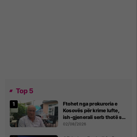
Top 5
Ftohet nga prokuroria e
Kosovës për krime lufte,
ish-gjenerali serb thotë se
dikush e tradhtoi në
02/08/2026
Beograd