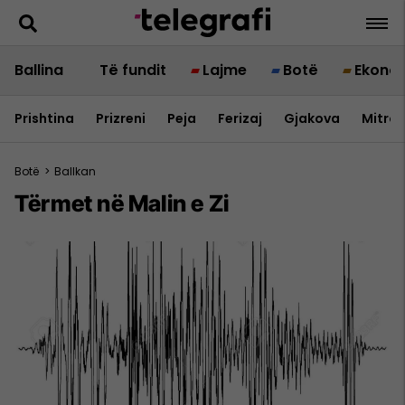
Ballina
Të fundit
Lajme
Botë
Ekono
Prishtina
Prizreni
Peja
Ferizaj
Gjakova
Mitrov
Botë
>
Ballkan
Tërmet në Malin e Zi