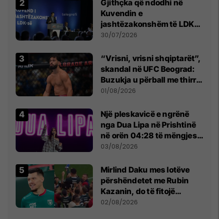
Gjithçka që ndodhi në
Kuvendin e
jashtëzakonshëm të LDK-
së
30/07/2026
“Vrisni, vrisni shqiptarët”,
skandal në UFC Beograd:
Buzukja u përball me thirrje
anti-shqiptare nga
01/08/2026
tribunat
Një pleskavicë e ngrënë
nga Dua Lipa në Prishtinë
në orën 04:28 të mëngjesit
- dhe bota digjitale serbe
03/08/2026
shpall gjendjen e luftës
Mirlind Daku mes lotëve
përshëndetet me Rubin
Kazanin, do të fitojë
miliona te Spartak Moska
02/08/2026