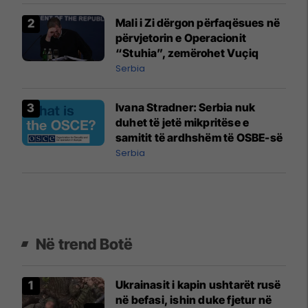
Mali i Zi dërgon përfaqësues në
përvjetorin e Operacionit
“Stuhia”, zemërohet Vuçiq
Serbia
Ivana Stradner: Serbia nuk
duhet të jetë mikpritëse e
samitit të ardhshëm të OSBE-së
Serbia
Në trend Botë
Ukrainasit i kapin ushtarët rusë
në befasi, ishin duke fjetur në