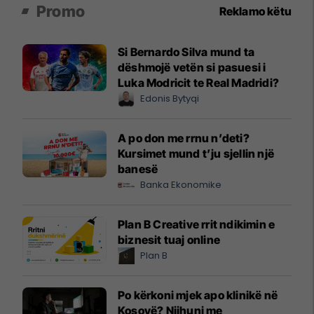
Promo
Reklamo këtu
Si Bernardo Silva mund ta
dëshmojë vetën si pasuesi i
Luka Modricit te Real Madridi?
Edonis Bytyqi
A po don me rrnu n’deti?
Kursimet mund t’ju sjellin një
banesë
Banka Ekonomike
Plan B Creative rrit ndikimin e
biznesit tuaj online
Plan B
Po kërkoni mjek apo klinikë në
Kosovë? Njihuni me