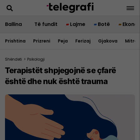
Ballina
Të fundit
Lajme
Botë
Ekono
Prishtina
Prizreni
Peja
Ferizaj
Gjakova
Mitrov
Shëndeti
>
Psikologji
Terapistët shpjegojnë se çfarë
është dhe nuk është trauma