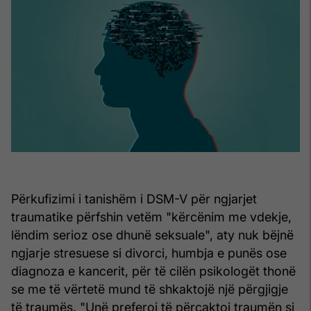
Përkufizimi i tanishëm i DSM-V për ngjarjet
traumatike përfshin vetëm "kërcënim me vdekje,
lëndim serioz ose dhunë seksuale", aty nuk bëjnë
ngjarje stresuese si divorci, humbja e punës ose
diagnoza e kancerit, për të cilën psikologët thonë
se me të vërtetë mund të shkaktojë një përgjigje
të traumës. "Unë preferoj të përcaktoj traumën si