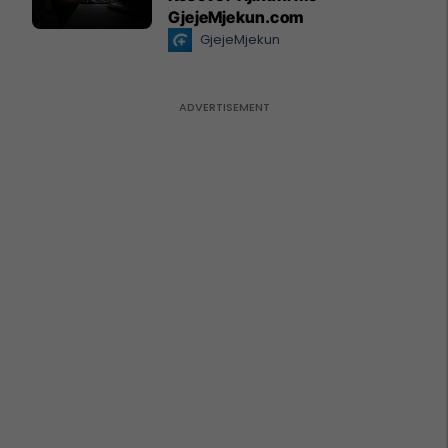
GjejeMjekun.com
GjejeMjekun