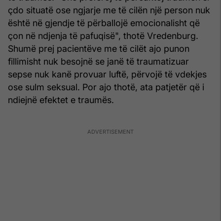
çdo situatë ose ngjarje me të cilën një person nuk
është në gjendje të përballojë emocionalisht që
çon në ndjenja të pafuqisë", thotë Vredenburg.
Shumë prej pacientëve me të cilët ajo punon
fillimisht nuk besojnë se janë të traumatizuar
sepse nuk kanë provuar luftë, përvojë të vdekjes
ose sulm seksual. Por ajo thotë, ata patjetër që i
ndiejnë efektet e traumës.