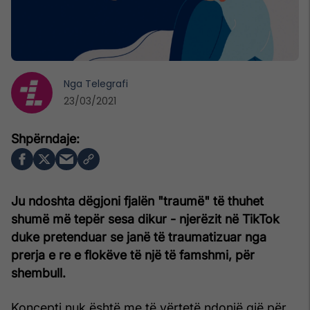
Nga
Telegrafi
23/03/2021
Ju ndoshta dëgjoni fjalën "traumë" të thuhet
shumë më tepër sesa dikur - njerëzit në TikTok
duke pretenduar se janë të traumatizuar nga
prerja e re e flokëve të një të famshmi, për
shembull.
Koncepti nuk është me të vërtetë ndonjë gjë për