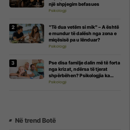
një shpjegim befasues
Psikologji
"Të dua vetëm si mik" – A është
e mundur të dalësh nga zona e
miqësisë pa u lënduar?
Psikologji
Pse disa familje dalin më të forta
nga krizat, ndërsa të tjerat
shpërbëhen? Psikologjia ka
përgjigjen
Psikologji
Në trend Botë