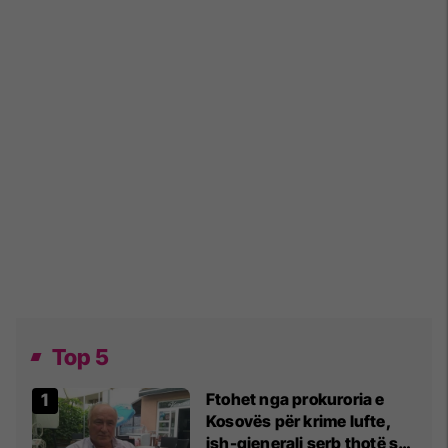
Top 5
Ftohet nga prokuroria e
Kosovës për krime lufte,
ish-gjenerali serb thotë se