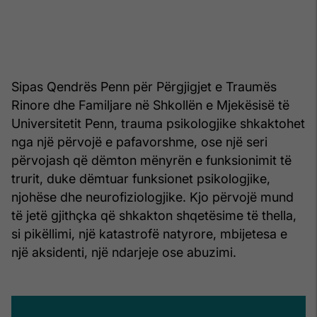
Sipas Qendrës Penn për Përgjigjet e Traumës
Rinore dhe Familjare në Shkollën e Mjekësisë të
Universitetit Penn, trauma psikologjike shkaktohet
nga një përvojë e pafavorshme, ose një seri
përvojash që dëmton mënyrën e funksionimit të
trurit, duke dëmtuar funksionet psikologjike,
njohëse dhe neurofiziologjike. Kjo përvojë mund
të jetë gjithçka që shkakton shqetësime të thella,
si pikëllimi, një katastrofë natyrore, mbijetesa e
një aksidenti, një ndarjeje ose abuzimi.