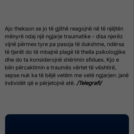
Ajo thekson se jo të gjithë reagojnë në të njëjtën
mënyrë ndaj një ngjarje traumatike - disa njerëz
vijnë përmes tyre pa pasoja të dukshme, ndërsa
të tjerët do të mbajnë plagë të thella psikologjike
dhe do ta konsiderojnë shërimin sfidues. Kjo e
bën përcaktimin e traumës vërtet të vështirë,
sepse nuk ka të bëjë vetëm me vetë ngjarjen: janë
individët që e përjetojnë atë.
/Telegrafi/