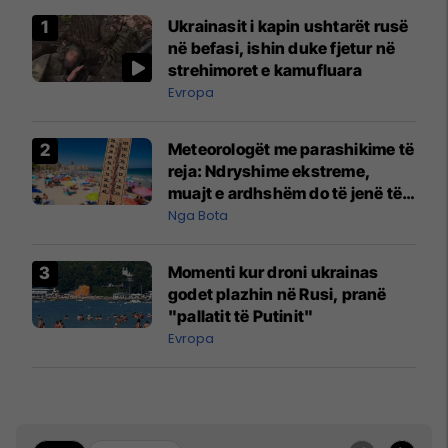
Ukrainasit i kapin ushtarët rusë
në befasi, ishin duke fjetur në
strehimoret e kamufluara
Evropa
Meteorologët me parashikime të
reja: Ndryshime ekstreme,
muajt e ardhshëm do të jenë të
pazakontë
Nga Bota
Momenti kur droni ukrainas
godet plazhin në Rusi, pranë
"pallatit të Putinit"
Evropa