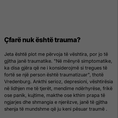
Çfarë nuk është trauma?
Jeta është plot me përvoja të vështira, por jo të
gjitha janë traumatike. "Në mënyrë simptomatike,
ka disa gjëra që ne i konsiderojmë si tregues të
fortë se një person është traumatizuar", thotë
Vredenburg. Ankthi serioz, depresioni, vështirësia
në lidhjen me të tjerët, mendime ndërhyrëse, frikë
ose panik, kujtime, makthe ose kthim prapa të
ngjarjes dhe shmangia e njerëzve, janë të gjitha
shenja të mundshme që ju keni pësuar traumë .