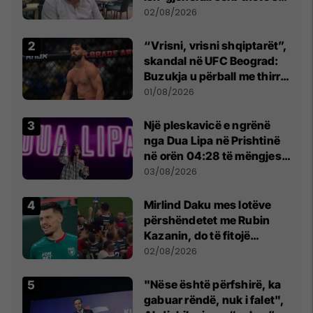
dikush e tradhtoi në
02/08/2026
Beograd
“Vrisni, vrisni shqiptarët”,
skandal në UFC Beograd:
Buzukja u përball me thirrje
anti-shqiptare nga
01/08/2026
tribunat
Një pleskavicë e ngrënë
nga Dua Lipa në Prishtinë
në orën 04:28 të mëngjesit
- dhe bota digjitale serbe
03/08/2026
shpall gjendjen e luftës
Mirlind Daku mes lotëve
përshëndetet me Rubin
Kazanin, do të fitojë
miliona te Spartak Moska
02/08/2026
"Nëse është përfshirë, ka
gabuar rëndë, nuk i falet",