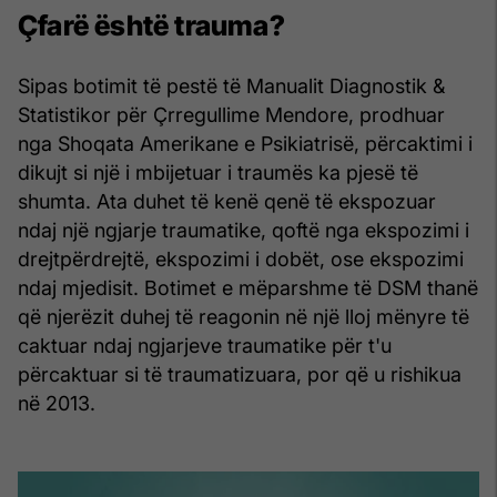
Çfarë është trauma?
Sipas botimit të pestë të Manualit Diagnostik &
Statistikor për Çrregullime Mendore, prodhuar
nga Shoqata Amerikane e Psikiatrisë, përcaktimi i
dikujt si një i mbijetuar i traumës ka pjesë të
shumta. Ata duhet të kenë qenë të ekspozuar
ndaj një ngjarje traumatike, qoftë nga ekspozimi i
drejtpërdrejtë, ekspozimi i dobët, ose ekspozimi
ndaj mjedisit. Botimet e mëparshme të DSM thanë
që njerëzit duhej të reagonin në një lloj mënyre të
caktuar ndaj ngjarjeve traumatike për t'u
përcaktuar si të traumatizuara, por që u rishikua
në 2013.