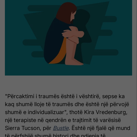
"Përcaktimi i traumës është i vështirë, sepse ka
kaq shumë lloje të traumës dhe është një përvojë
shumë e individualizuar", thotë Kira Vredenburg,
një terapiste në qendrën e trajtimit të varësisë
Sierra Tucson, për
Bustle
. Është një fjalë që mund
të përfshijë shumë histori dhe ndjenja të