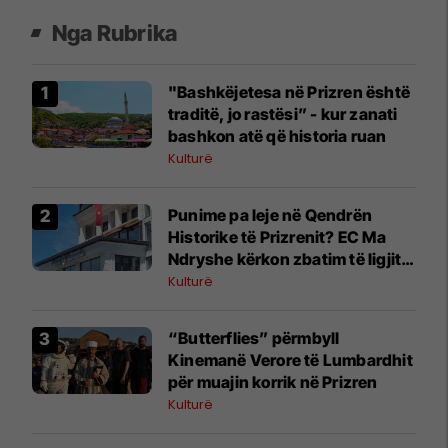
Nga Rubrika
​"Bashkëjetesa në Prizren është
traditë, jo rastësi” - kur zanati
bashkon atë që historia ruan
Kulturë
Punime pa leje në Qendrën
Historike të Prizrenit? EC Ma
Ndryshe kërkon zbatim të ligjit
dhe përgjegjësi institucionale
Kulturë
“Butterflies” përmbyll
Kinemanë Verore të Lumbardhit
për muajin korrik në Prizren
Kulturë