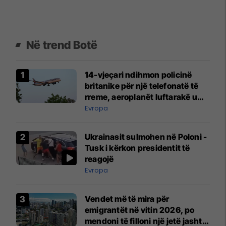
Në trend Botë
14-vjeçari ndihmon policinë
britanike për një telefonatë të
rreme, aeroplanët luftarakë u
ngritën në ajër për të
Evropa
interceptuar fluturaken e Qatar
Airways që po shkonte drejt
Ukrainasit sulmohen në Poloni -
Mançesterit
Tusk i kërkon presidentit të
reagojë
Evropa
Vendet më të mira për
emigrantët në vitin 2026, po
mendoni të filloni një jetë jashtë