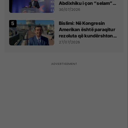
Abdixhiku i çon “selam”
Përparim Ramës
30/07/2026
Bislimi: Në Kongresin
Amerikan është paraqitur
rezoluta që kundërshton
mbajtjen e Asamblesë
27/07/2026
Parlamentare të OSBE-së
në Beograd