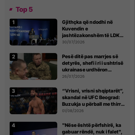
Top 5
Gjithçka që ndodhi në
Kuvendin e
jashtëzakonshëm të LDK-
së
30/07/2026
Pesë ditë pas marrjes së
detyrës, shefi i ri i ushtrisë
ukrainase urdhëron
kontroll të madh
26/07/2026
“Vrisni, vrisni shqiptarët”,
skandal në UFC Beograd:
Buzukja u përball me thirrje
anti-shqiptare nga
01/08/2026
tribunat
"Nëse është përfshirë, ka
gabuar rëndë, nuk i falet",