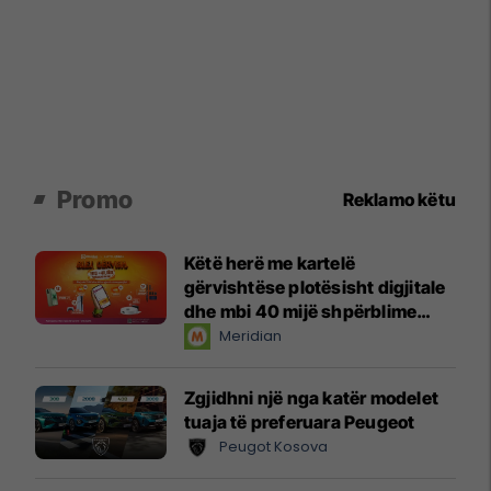
Promo
Reklamo këtu
Këtë herë me kartelë
gërvishtëse plotësisht digjitale
dhe mbi 40 mijë shpërblime
instant!
Meridian
Zgjidhni një nga katër modelet
tuaja të preferuara Peugeot
Peugot Kosova