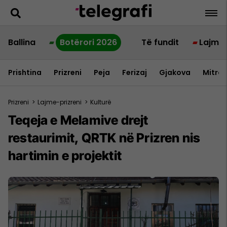
Ballina
Botërori 2026
Të fundit
Lajme
Prishtina
Prizreni
Peja
Ferizaj
Gjakova
Mitrov
Prizreni
>
Lajme-prizreni
>
Kulturë
Teqeja e Melamive drejt
restaurimit, QRTK në Prizren nis
hartimin e projektit