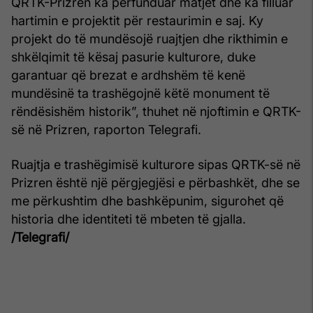
QRTK-Prizren ka përfunduar matjet dhe ka filluar
hartimin e projektit për restaurimin e saj. Ky
projekt do të mundësojë ruajtjen dhe rikthimin e
shkëlqimit të kësaj pasurie kulturore, duke
garantuar që brezat e ardhshëm të kenë
mundësinë ta trashëgojnë këtë monument të
rëndësishëm historik”, thuhet në njoftimin e QRTK-
së në Prizren, raporton Telegrafi.
Ruajtja e trashëgimisë kulturore sipas QRTK-së në
Prizren është një përgjegjësi e përbashkët, dhe se
me përkushtim dhe bashkëpunim, sigurohet që
historia dhe identiteti të mbeten të gjalla.
/Telegrafi/