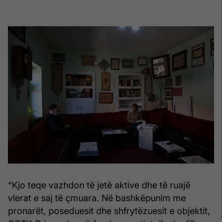
“Kjo teqe vazhdon të jetë aktive dhe të ruajë
vlerat e saj të çmuara. Në bashkëpunim me
pronarët, poseduesit dhe shfrytëzuesit e objektit,