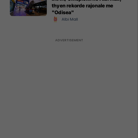
thyen rekorde rajonale me
"Odisea"
Albi Mall