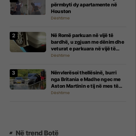
përmbyti dy apartamente në
Houston
Dështime
Në Romë parkuan në vijë të
bardhë, u zgjuan me dënim dhe
veturat e parkuara në vijë të
kaltër
Dështime
Nënvlerësoi thellësinë, burri
nga Britania e Madhe ngec me
Aston Martinin e tij në mes të
rrugës së mbushur me ujë
Dështime
Në trend Botë