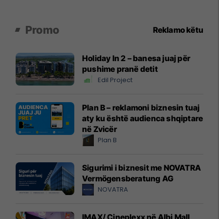
Promo
Reklamo këtu
Holiday In 2 – banesa juaj për
pushime pranë detit
Edil Project
Plan B – reklamoni biznesin tuaj
aty ku është audienca shqiptare
në Zvicër
Plan B
Sigurimi i biznesit me NOVATRA
Vermögensberatung AG
NOVATRA
IMAX/ Cineplexx në Albi Mall,