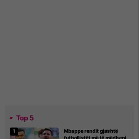
Top 5
Mbappe rendit gjashtë
futbollistët më të mëdhenj