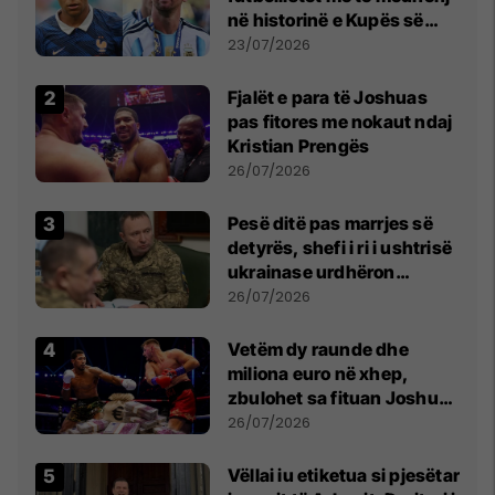
në historinë e Kupës së
Botës, Messi mbetet i dyti
23/07/2026
Fjalët e para të Joshuas
pas fitores me nokaut ndaj
Kristian Prengës
26/07/2026
Pesë ditë pas marrjes së
detyrës, shefi i ri i ushtrisë
ukrainase urdhëron
kontroll të madh
26/07/2026
Vetëm dy raunde dhe
miliona euro në xhep,
zbulohet sa fituan Joshua
e Prenga
26/07/2026
Vëllai iu etiketua si pjesëtar