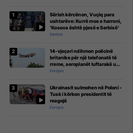
Sërish kërcënon, Vuçiq para
ushtarëve: Kurrë mos e harroni,
'Kosova është pjesë e Serbisë'
Serbia
14-vjeçari ndihmon policinë
britanike për një telefonatë të
rreme, aeroplanët luftarakë u
ngritën në ajër për të
Evropa
interceptuar fluturaken e Qatar
Airways që po shkonte drejt
Ukrainasit sulmohen në Poloni -
Mançesterit
Tusk i kërkon presidentit të
reagojë
Evropa