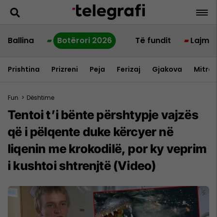
Ballina
Botërori 2026
Të fundit
Lajme
Prishtina
Prizreni
Peja
Ferizaj
Gjakova
Mitrov
Fun
>
Dështime
Tentoi t’i bënte përshtypje vajzës
që i pëlqente duke kërcyer në
liqenin me krokodilë, por ky veprim
i kushtoi shtrenjtë (Video)