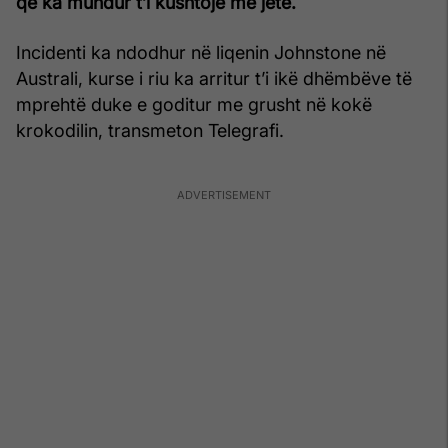
që ka mundur t’i kushtojë me jetë.
Incidenti ka ndodhur në liqenin Johnstone në
Australi, kurse i riu ka arritur t’i ikë dhëmbëve të
mprehtë duke e goditur me grusht në kokë
krokodilin, transmeton Telegrafi.