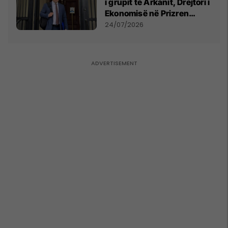
i grupit të Arkanit, Drejtori i
Ekonomisë në Prizren
mohon pretendimet
24/07/2026