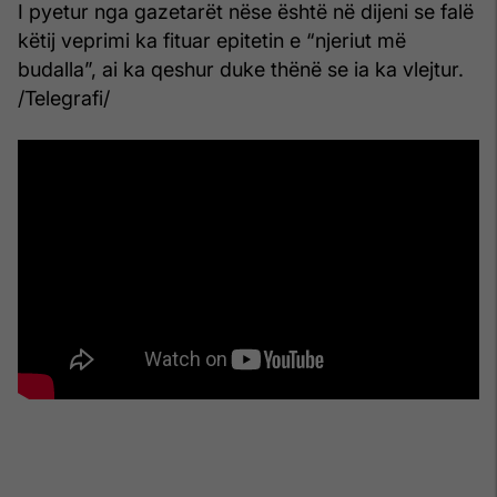
I pyetur nga gazetarët nëse është në dijeni se falë
këtij veprimi ka fituar epitetin e “njeriut më
budalla”, ai ka qeshur duke thënë se ia ka vlejtur.
/Telegrafi/