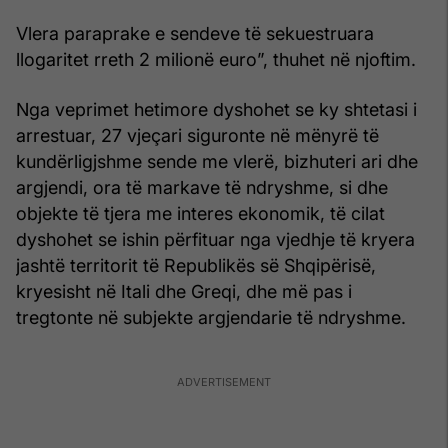
Vlera paraprake e sendeve të sekuestruara
llogaritet rreth 2 milionë euro”, thuhet në njoftim.
Nga veprimet hetimore dyshohet se ky shtetasi i
arrestuar, 27 vjeçari siguronte në mënyrë të
kundërligjshme sende me vlerë, bizhuteri ari dhe
argjendi, ora të markave të ndryshme, si dhe
objekte të tjera me interes ekonomik, të cilat
dyshohet se ishin përfituar nga vjedhje të kryera
jashtë territorit të Republikës së Shqipërisë,
kryesisht në Itali dhe Greqi, dhe më pas i
tregtonte në subjekte argjendarie të ndryshme.