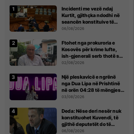
Incidenti me vezë ndaj
Kurtit, gjithçka ndodhi në
seancën konstituive të
Kuvendit
06/08/2026
Ftohet nga prokuroria e
Kosovës për krime lufte,
ish-gjenerali serb thotë se
dikush e tradhtoi në
02/08/2026
Beograd
Një pleskavicë e ngrënë
nga Dua Lipa në Prishtinë
në orën 04:28 të mëngjesit
- dhe bota digjitale serbe
03/08/2026
shpall gjendjen e luftës
Deda: Nëse deri nesër nuk
konstituohet Kuvendi, të
gjithë deputetët do të
bëjnë shkelje të rëndë
06/08/2026