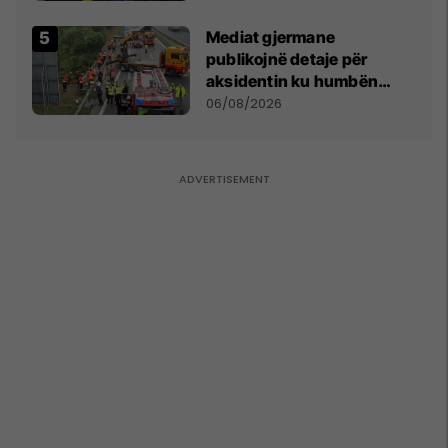
kushtetuese
Mediat gjermane
publikojnë detaje për
aksidentin ku humbën
jetën tre mërgimtarë nga
06/08/2026
Komogllava e Ferizajt