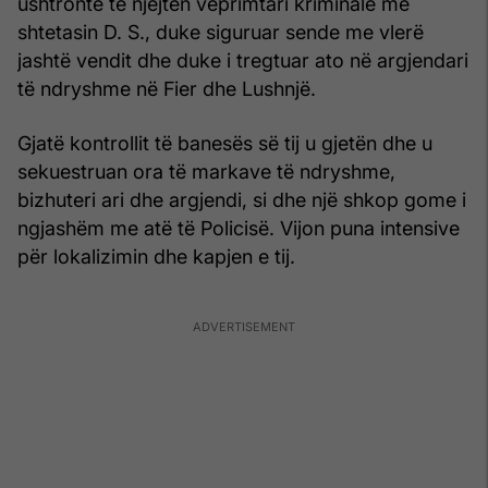
ushtronte të njëjtën veprimtari kriminale me
shtetasin D. S., duke siguruar sende me vlerë
jashtë vendit dhe duke i tregtuar ato në argjendari
të ndryshme në Fier dhe Lushnjë.
Gjatë kontrollit të banesës së tij u gjetën dhe u
sekuestruan ora të markave të ndryshme,
bizhuteri ari dhe argjendi, si dhe një shkop gome i
ngjashëm me atë të Policisë. Vijon puna intensive
për lokalizimin dhe kapjen e tij.