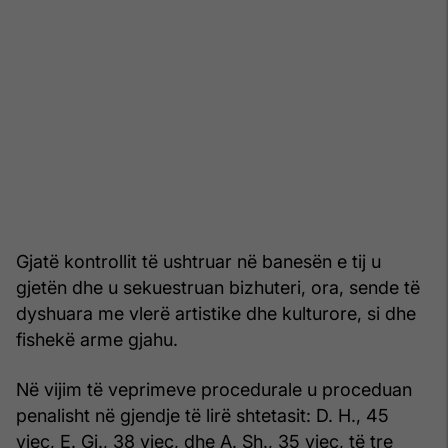
Gjatë kontrollit të ushtruar në banesën e tij u
gjetën dhe u sekuestruan bizhuteri, ora, sende të
dyshuara me vlerë artistike dhe kulturore, si dhe
fishekë arme gjahu.
Në vijim të veprimeve procedurale u proceduan
penalisht në gjendje të lirë shtetasit: D. H., 45
vjeç, E. Gj., 38 vjeç, dhe A. Sh., 35 vjeç, të tre