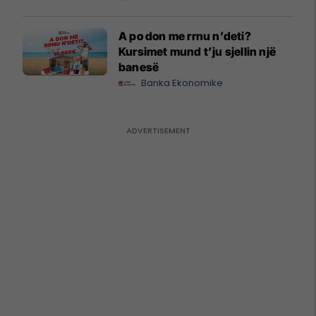
A po don me rrnu n’deti?
Kursimet mund t’ju sjellin një
banesë
Banka Ekonomike