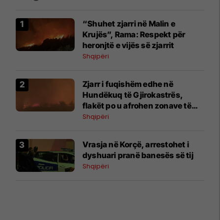
​“Shuhet zjarri në Malin e
Krujës”, Rama: Respekt për
heronjtë e vijës së zjarrit
Shqipëri
Zjarr i fuqishëm edhe në
Hundëkuq të Gjirokastrës,
flakët po u afrohen zonave të
banuara
Shqipëri
Vrasja në Korçë, arrestohet i
dyshuari pranë banesës së tij
Shqipëri