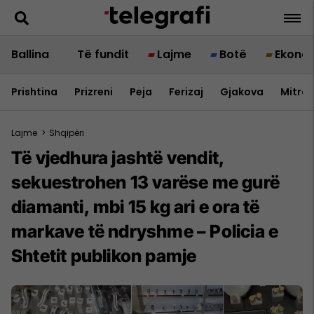
Ballina
Të fundit
Lajme
Botë
Ekono
Prishtina
Prizreni
Peja
Ferizaj
Gjakova
Mitrov
Lajme
>
Shqipëri
Të vjedhura jashtë vendit,
sekuestrohen 13 varëse me gurë
diamanti, mbi 15 kg ari e ora të
markave të ndryshme – Policia e
Shtetit publikon pamje