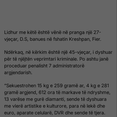
Lidhur me këtë është vënë në pranga një 27-
vjeçar, D.S, banues në fshatin Kreshpan, Fier.
Ndërkaq, në kërkim është një 45-vjeçar, i dyshuar
për të njëjtën veprimtari kriminale. Po ashtu janë
proceduar penalisht 7 administratorë
argjendarish.
“Sekuestrohen 15 kg e 259 gramë ar, 4 kg e 281
gramë argjend, 612 ora të markave të ndryshme,
13 varëse me gurë diamanti, sende të dyshuara
me vlerë artistike e kulturore, para në lekë dhe
euro, aparate celularë, DVR dhe sende të tjera.