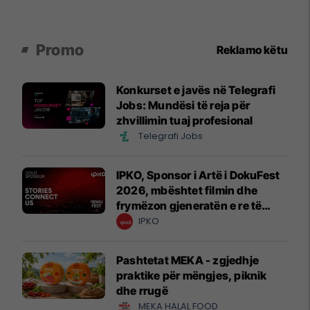
Promo
Reklamo këtu
Konkurset e javës në Telegrafi
Jobs: Mundësi të reja për
zhvillimin tuaj profesional
Telegrafi Jobs
IPKO, Sponsor i Artë i DokuFest
2026, mbështet filmin dhe
frymëzon gjeneratën e re të
krijuesve
IPKO
Pashtetat MEKA - zgjedhje
praktike për mëngjes, piknik
dhe rrugë
MEKA HALAL FOOD