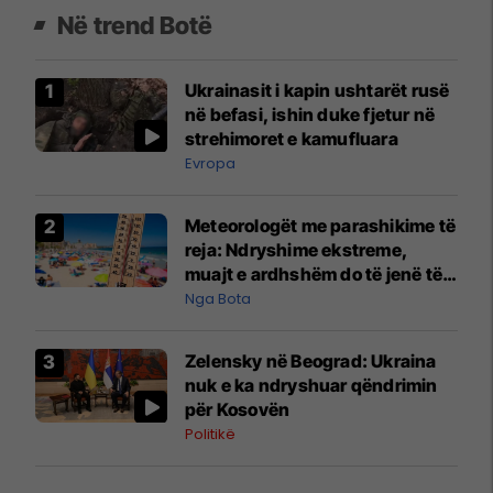
Në trend Botë
Ukrainasit i kapin ushtarët rusë
në befasi, ishin duke fjetur në
strehimoret e kamufluara
Evropa
Meteorologët me parashikime të
reja: Ndryshime ekstreme,
muajt e ardhshëm do të jenë të
pazakontë
Nga Bota
Zelensky në Beograd: Ukraina
nuk e ka ndryshuar qëndrimin
për Kosovën
Politikë