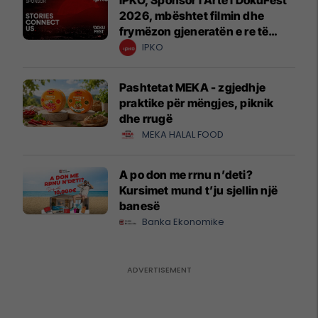
2026, mbështet filmin dhe
frymëzon gjeneratën e re të
krijuesve
IPKO
Pashtetat MEKA - zgjedhje
praktike për mëngjes, piknik
dhe rrugë
MEKA HALAL FOOD
A po don me rrnu n’deti?
Kursimet mund t’ju sjellin një
banesë
Banka Ekonomike