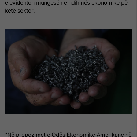
e evidenton mungesën e ndihmës ekonomike për
këtë sektor.
“Në propozimet e Odës Ekonomike Amerikane në