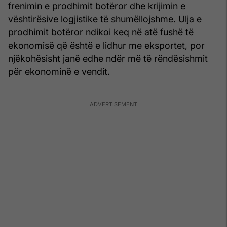
frenimin e prodhimit botëror dhe krijimin e
vështirësive logjistike të shumëllojshme. Ulja e
prodhimit botëror ndikoi keq në atë fushë të
ekonomisë që është e lidhur me eksportet, por
njëkohësisht janë edhe ndër më të rëndësishmit
për ekonominë e vendit.