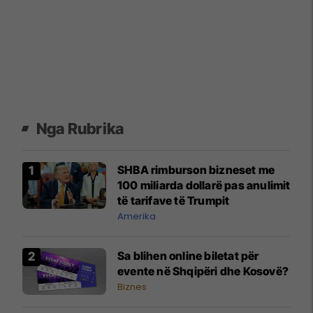
Nga Rubrika
SHBA rimburson bizneset me
100 miliarda dollarë pas anulimit
të tarifave të Trumpit
Amerika
Sa blihen online biletat për
evente në Shqipëri dhe Kosovë?
Biznes