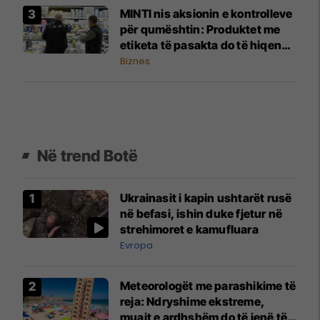
MINTI nis aksionin e kontrolleve
për qumështin: Produktet me
etiketa të pasakta do të hiqen
nga tregu
Biznes
Në trend Botë
Ukrainasit i kapin ushtarët rusë
në befasi, ishin duke fjetur në
strehimoret e kamufluara
Evropa
Meteorologët me parashikime të
reja: Ndryshime ekstreme,
muajt e ardhshëm do të jenë të