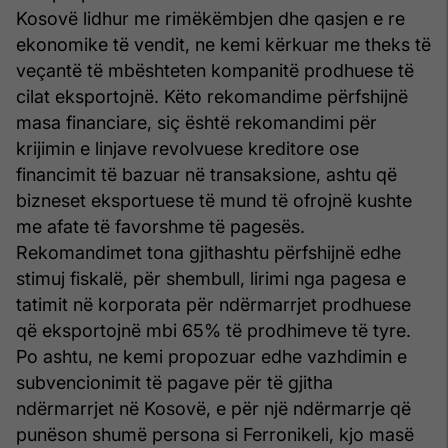
Kosovë lidhur me rimëkëmbjen dhe qasjen e re
ekonomike të vendit, ne kemi kërkuar me theks të
veçantë të mbështeten kompanitë prodhuese të
cilat eksportojnë. Këto rekomandime përfshijnë
masa financiare, siç është rekomandimi për
krijimin e linjave revolvuese kreditore ose
financimit të bazuar në transaksione, ashtu që
bizneset eksportuese të mund të ofrojnë kushte
me afate të favorshme të pagesës.
Rekomandimet tona gjithashtu përfshijnë edhe
stimuj fiskalë, për shembull, lirimi nga pagesa e
tatimit në korporata për ndërmarrjet prodhuese
që eksportojnë mbi 65% të prodhimeve të tyre.
Po ashtu, ne kemi propozuar edhe vazhdimin e
subvencionimit të pagave për të gjitha
ndërmarrjet në Kosovë, e për një ndërmarrje që
punëson shumë persona si Ferronikeli, kjo masë