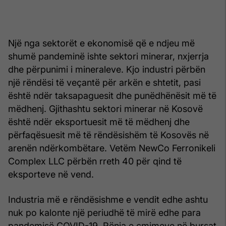
Një nga sektorët e ekonomisë që e ndjeu më
shumë pandeminë ishte sektori minerar, nxjerrja
dhe përpunimi i mineraleve. Kjo industri përbën
një rëndësi të veçantë për arkën e shtetit, pasi
është ndër taksapaguesit dhe punëdhënësit më të
mëdhenj. Gjithashtu sektori minerar në Kosovë
është ndër eksportuesit më të mëdhenj dhe
përfaqësuesit më të rëndësishëm të Kosovës në
arenën ndërkombëtare. Vetëm NewCo Ferronikeli
Complex LLC përbën rreth 40 për qind të
eksporteve në vend.
Industria më e rëndësishme e vendit edhe ashtu
nuk po kalonte një periudhë të mirë edhe para
pandemisë COVID-19. Rënia e çmimeve në bursat