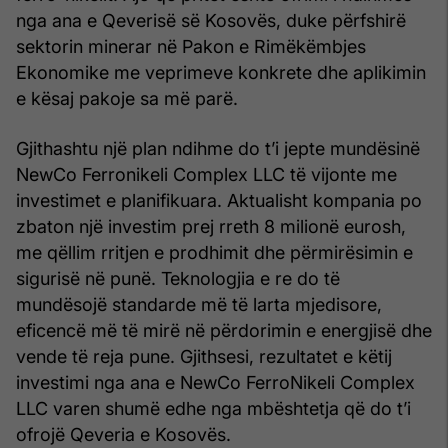
nga ana e Qeverisë së Kosovës, duke përfshirë
sektorin minerar në Pakon e Rimëkëmbjes
Ekonomike me veprimeve konkrete dhe aplikimin
e kësaj pakoje sa më parë.
Gjithashtu një plan ndihme do t’i jepte mundësinë
NewCo Ferronikeli Complex LLC të vijonte me
investimet e planifikuara. Aktualisht kompania po
zbaton një investim prej rreth 8 milionë eurosh,
me qëllim rritjen e prodhimit dhe përmirësimin e
sigurisë në punë. Teknologjia e re do të
mundësojë standarde më të larta mjedisore,
eficencë më të mirë në përdorimin e energjisë dhe
vende të reja pune. Gjithsesi, rezultatet e këtij
investimi nga ana e NewCo FerroNikeli Complex
LLC varen shumë edhe nga mbështetja që do t’i
ofrojë Qeveria e Kosovës.