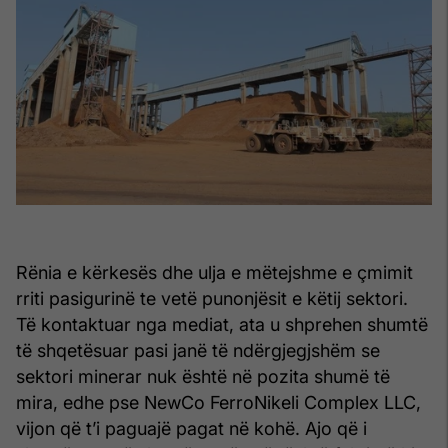
Rënia e kërkesës dhe ulja e mëtejshme e çmimit
rriti pasigurinë te vetë punonjësit e këtij sektori.
Të kontaktuar nga mediat, ata u shprehen shumtë
të shqetësuar pasi janë të ndërgjegjshëm se
sektori minerar nuk është në pozita shumë të
mira, edhe pse NewCo FerroNikeli Complex LLC,
vijon që t’i paguajë pagat në kohë. Ajo që i