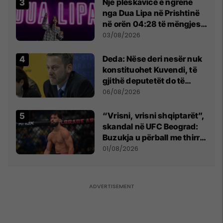
Një pleskavicë e ngrënë
nga Dua Lipa në Prishtinë
në orën 04:28 të mëngjesit
- dhe bota digjitale serbe
03/08/2026
shpall gjendjen e luftës
Deda: Nëse deri nesër nuk
konstituohet Kuvendi, të
gjithë deputetët do të
bëjnë shkelje të rëndë
06/08/2026
kushtetuese
“Vrisni, vrisni shqiptarët”,
skandal në UFC Beograd:
Buzukja u përball me thirrje
anti-shqiptare nga
01/08/2026
tribunat