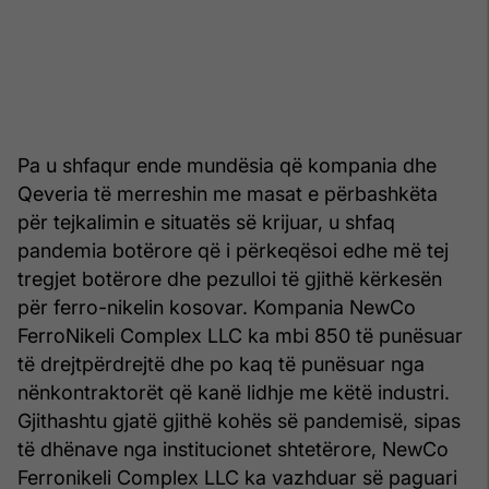
Pa u shfaqur ende mundësia që kompania dhe
Qeveria të merreshin me masat e përbashkëta
për tejkalimin e situatës së krijuar, u shfaq
pandemia botërore që i përkeqësoi edhe më tej
tregjet botërore dhe pezulloi të gjithë kërkesën
për ferro-nikelin kosovar. Kompania NewCo
FerroNikeli Complex LLC ka mbi 850 të punësuar
të drejtpërdrejtë dhe po kaq të punësuar nga
nënkontraktorët që kanë lidhje me këtë industri.
Gjithashtu gjatë gjithë kohës së pandemisë, sipas
të dhënave nga institucionet shtetërore, NewCo
Ferronikeli Complex LLC ka vazhduar së paguari