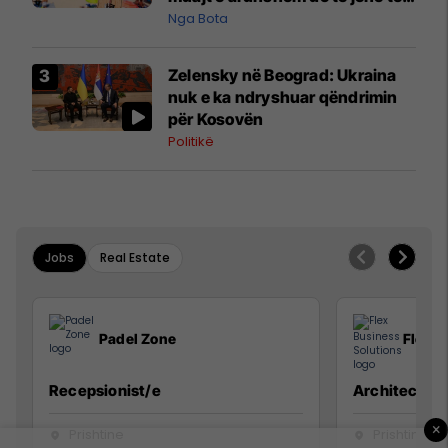
pazakontë
Nga Bota
Zelensky në Beograd: Ukraina
nuk e ka ndryshuar qëndrimin
për Kosovën
Politikë
Jobs
Real Estate
Padel Zone
Flex B
Recepsionist/e
Architect
×
Prishtine
Prishtinë