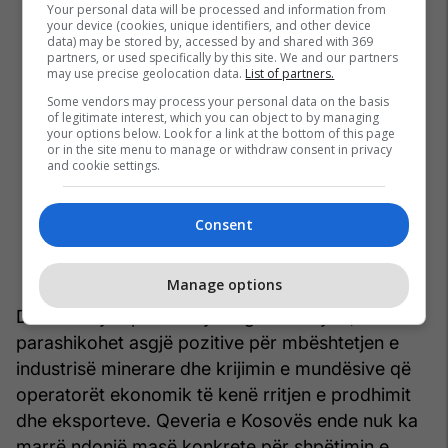
Your personal data will be processed and information from
your device (cookies, unique identifiers, and other device
data) may be stored by, accessed by and shared with 369
partners, or used specifically by this site. We and our partners
may use precise geolocation data.
List of partners.
Some vendors may process your personal data on the basis
of legitimate interest, which you can object to by managing
your options below. Look for a link at the bottom of this page
or in the site menu to manage or withdraw consent in privacy
and cookie settings.
Consent
Manage options
Duke i kthyer përsëri sytë nga vendi ynë, nuk
parashikohet asgjë pozitive për mbështetjen e
industrisë minerare dhe krijimin e mundësive që
operatorët ekonomik të kenë rritjen e prodhimit
dhe eksporteve. Qeveria e Kosovës ende nuk ka
marrë ndonjë masë konkrete për shpëtimin e