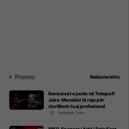
Promo
Reklamo këtu
Konkurset e javës në Telegrafi
Jobs: Mundësi të reja për
zhvillimin tuaj profesional
Telegrafi Jobs
IPKO, Sponsor i Artë i DokuFest