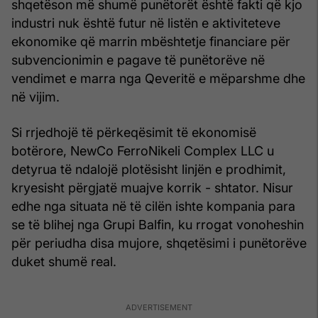
shqetëson më shumë punëtorët është fakti që kjo
industri nuk është futur në listën e aktiviteteve
ekonomike që marrin mbështetje financiare për
subvencionimin e pagave të punëtorëve në
vendimet e marra nga Qeveritë e mëparshme dhe
në vijim.
Si rrjedhojë të përkeqësimit të ekonomisë
botërore, NewCo FerroNikeli Complex LLC u
detyrua të ndalojë plotësisht linjën e prodhimit,
kryesisht përgjatë muajve korrik - shtator. Nisur
edhe nga situata në të cilën ishte kompania para
se të blihej nga Grupi Balfin, ku rrogat vonoheshin
për periudha disa mujore, shqetësimi i punëtorëve
duket shumë real.