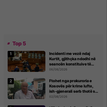
Top 5
Incidenti me vezë ndaj
Kurtit, gjithçka ndodhi në
seancën konstituive të
Kuvendit
06/08/2026
Ftohet nga prokuroria e
Kosovës për krime lufte,
ish-gjenerali serb thotë se
dikush e tradhtoi në
02/08/2026
Beograd