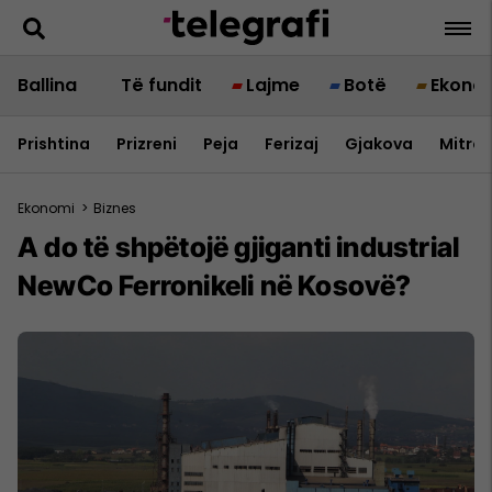
Ballina
Të fundit
Lajme
Botë
Ekono
Prishtina
Prizreni
Peja
Ferizaj
Gjakova
Mitrov
Ekonomi
>
Biznes
A do të shpëtojë gjiganti industrial
NewCo Ferronikeli në Kosovë?