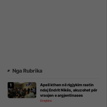
Nga Rubrika
Apeli kthen në rigjykim rastin
ndaj Endrit Nikës, akuzohet për
vrasjen e argjentinases
Drejtësi