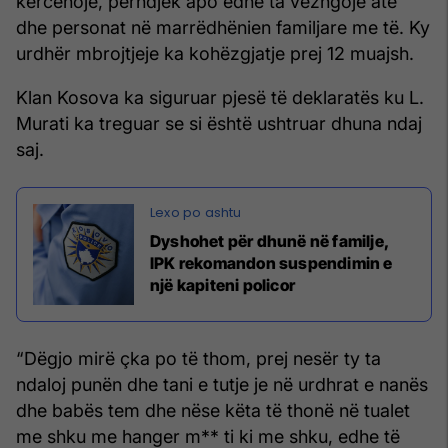
kërcënojë, përndjek apo edhe ta vëzhgojë atë
dhe personat në marrëdhënien familjare me të. Ky
urdhër mbrojtjeje ka kohëzgjatje prej 12 muajsh.
Klan Kosova ka siguruar pjesë të deklaratës ku L.
Murati ka treguar se si është ushtruar dhuna ndaj
saj.
Dyshohet për dhunë në familje,
IPK rekomandon suspendimin e
një kapiteni policor
“Dëgjo mirë çka po të thom, prej nesër ty ta
ndaloj punën dhe tani e tutje je në urdhrat e nanës
dhe babës tem dhe nëse këta të thonë në tualet
me shku me hanger m** ti ki me shku, edhe të