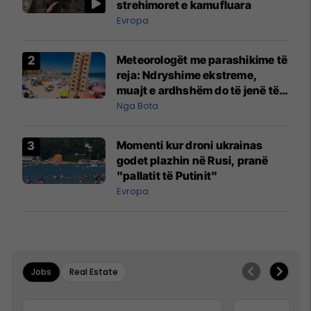
strehimoret e kamufluara
Evropa
Meteorologët me parashikime të
reja: Ndryshime ekstreme,
muajt e ardhshëm do të jenë të
pazakontë
Nga Bota
Momenti kur droni ukrainas
godet plazhin në Rusi, pranë
"pallatit të Putinit"
Evropa
Jobs
Real Estate