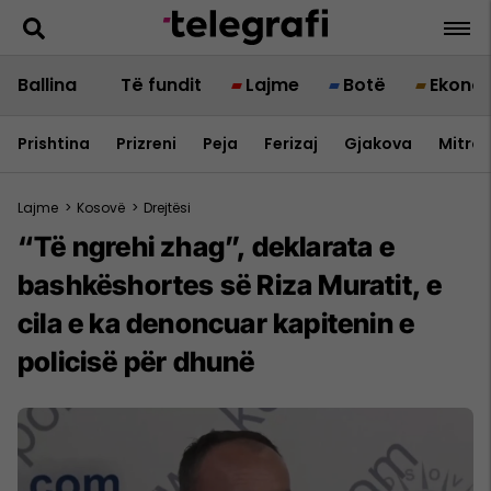
Ballina
Të fundit
Lajme
Botë
Ekono
Prishtina
Prizreni
Peja
Ferizaj
Gjakova
Mitrov
Lajme
>
Kosovë
>
Drejtësi
“Të ngrehi zhag”, deklarata e
bashkëshortes së Riza Muratit, e
cila e ka denoncuar kapitenin e
policisë për dhunë