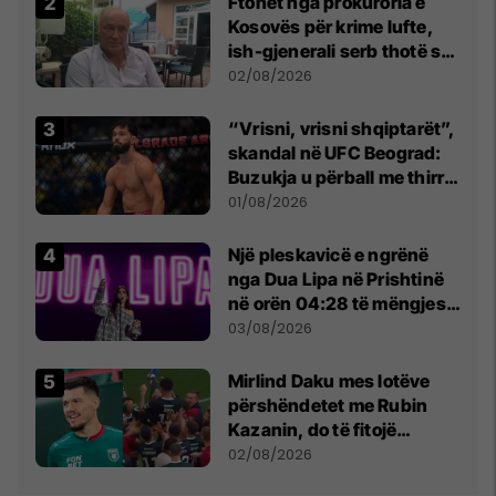
Ftohet nga prokuroria e
Kosovës për krime lufte,
ish-gjenerali serb thotë se
dikush e tradhtoi në
02/08/2026
Beograd
“Vrisni, vrisni shqiptarët”,
skandal në UFC Beograd:
Buzukja u përball me thirrje
anti-shqiptare nga
01/08/2026
tribunat
Një pleskavicë e ngrënë
nga Dua Lipa në Prishtinë
në orën 04:28 të mëngjesit
- dhe bota digjitale serbe
03/08/2026
shpall gjendjen e luftës
Mirlind Daku mes lotëve
përshëndetet me Rubin
Kazanin, do të fitojë
miliona te Spartak Moska
02/08/2026