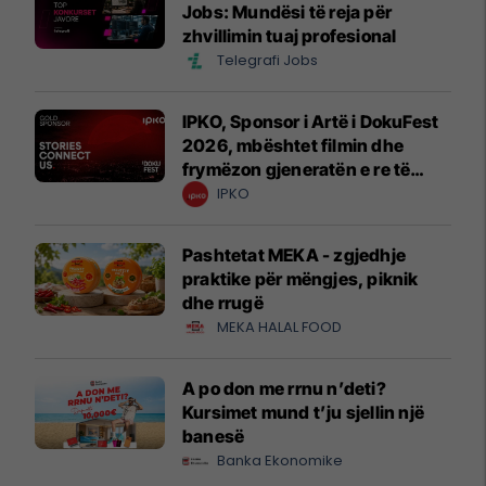
Jobs: Mundësi të reja për
zhvillimin tuaj profesional
Telegrafi Jobs
IPKO, Sponsor i Artë i DokuFest
2026, mbështet filmin dhe
frymëzon gjeneratën e re të
krijuesve
IPKO
Pashtetat MEKA - zgjedhje
praktike për mëngjes, piknik
dhe rrugë
MEKA HALAL FOOD
A po don me rrnu n’deti?
Kursimet mund t’ju sjellin një
banesë
Banka Ekonomike