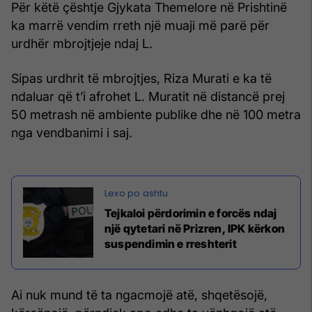
Për këtë çështje Gjykata Themelore në Prishtinë
ka marrë vendim rreth një muaji më parë për
urdhër mbrojtjeje ndaj L.
Sipas urdhrit të mbrojtjes, Riza Murati e ka të
ndaluar që t’i afrohet L. Muratit në distancë prej
50 metrash në ambiente publike dhe në 100 metra
nga vendbanimi i saj.
Tejkaloi përdorimin e forcës ndaj
një qytetari në Prizren, IPK kërkon
suspendimin e rreshterit
Ai nuk mund të ta ngacmojë atë, shqetësojë,