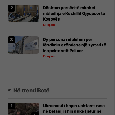
​Dështon përsëri të mbahet
mbledhja e Këshillit Gjyqësor të
Kosovës
Drejtësi
Dy persona ndalohen për
lëndimin e rëndë të një zyrtari të
Inspektoratit Policor
Drejtësi
Në trend Botë
Ukrainasit i kapin ushtarët rusë
në befasi, ishin duke fjetur në