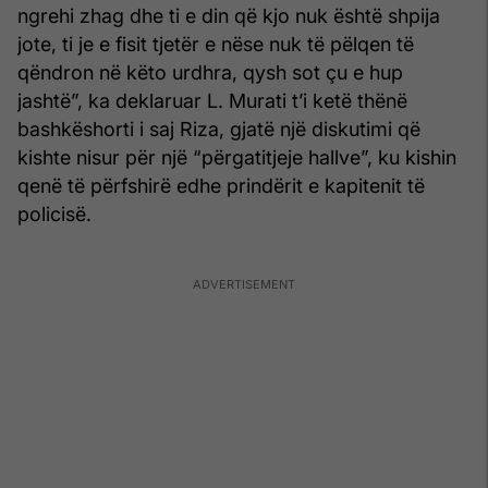
ngrehi zhag dhe ti e din që kjo nuk është shpija
jote, ti je e fisit tjetër e nëse nuk të pëlqen të
qëndron në këto urdhra, qysh sot çu e hup
jashtë”, ka deklaruar L. Murati t’i ketë thënë
bashkëshorti i saj Riza, gjatë një diskutimi që
kishte nisur për një “përgatitjeje hallve”, ku kishin
qenë të përfshirë edhe prindërit e kapitenit të
policisë.