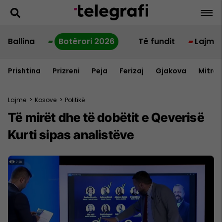
Ballina
Botërori 2026
Të fundit
Lajme
Prishtina
Prizreni
Peja
Ferizaj
Gjakova
Mitrov
Lajme
>
Kosove
>
Politikë
Të mirët dhe të dobëtit e Qeverisë
Kurti sipas analistëve