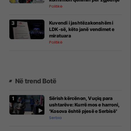
Politikë
Kuvendi i jashtëzakonshëm i
LDK-së, këto janë vendimet e
miratuara
Politikë
Në trend Botë
Sërish kërcënon, Vuçiq para
ushtarëve: Kurrë mos e harroni,
'Kosova është pjesë e Serbisë'
Serbia