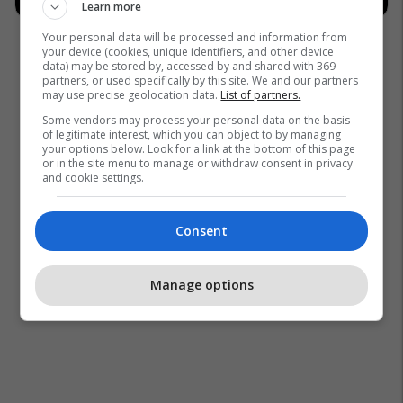
Learn more
Your personal data will be processed and information from
your device (cookies, unique identifiers, and other device
data) may be stored by, accessed by and shared with 369
partners, or used specifically by this site. We and our partners
may use precise geolocation data.
List of partners.
Some vendors may process your personal data on the basis
Vehbi Kajtazi
Qeveria Kurti
Ylli Hoxha
of legitimate interest, which you can object to by managing
Rtv Dukagjini
Visar Ymeri
Dardan Gashi
your options below. Look for a link at the bottom of this page
or in the site menu to manage or withdraw consent in privacy
and cookie settings.
Consent
Manage options