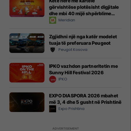
Këtë herë me kartelë
gërvishtëse plotësisht digjitale
dhe mbi 40 mijë shpërblime
instant!
Meridian
Zgjidhni një nga katër modelet
tuaja të preferuara Peugeot
Peugot Kosova
IPKO vazhdon partneritetin me
Sunny Hill Festival 2026
IPKO
EXPO DIASPORA 2026 mbahet
më 3, 4 dhe 5 gusht në Prishtinë
Expo Prishtina