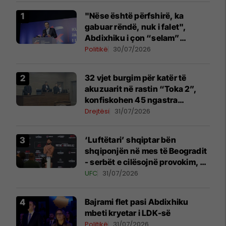
"Nëse është përfshirë, ka
gabuar rëndë, nuk i falet",
Abdixhiku i çon “selam”
Përparim Ramës
Politikë
30/07/2026
32 vjet burgim për katër të
akuzuarit në rastin “Toka 2”,
konfiskohen 45 ngastra
kadastrale
Drejtësi
31/07/2026
‘Luftëtari’ shqiptar bën
shqiponjën në mes të Beogradit
- serbët e cilësojnë provokim, ai
e cilëson simbol të identitetit
UFC
31/07/2026
Bajrami flet pasi Abdixhiku
mbeti kryetar i LDK-së
Politikë
31/07/2026