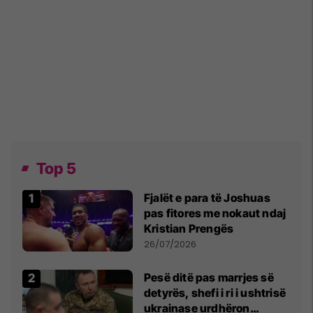
Top 5
Fjalët e para të Joshuas
pas fitores me nokaut ndaj
Kristian Prengës
26/07/2026
Pesë ditë pas marrjes së
detyrës, shefi i ri i ushtrisë
ukrainase urdhëron