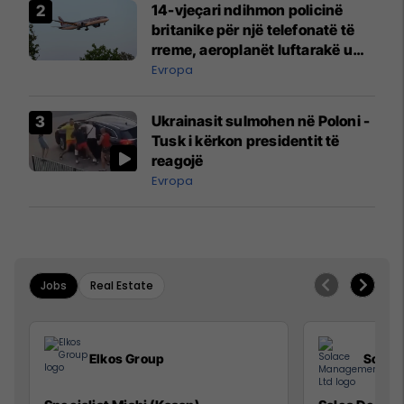
14-vjeçari ndihmon policinë
britanike për një telefonatë të
rreme, aeroplanët luftarakë u
ngritën në ajër për të
Evropa
interceptuar fluturaken e Qatar
Airways që po shkonte drejt
Ukrainasit sulmohen në Poloni -
Mançesterit
Tusk i kërkon presidentit të
reagojë
Evropa
Jobs
Real Estate
Elkos Group
Solac