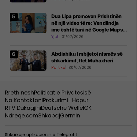
Dua Lipa promovon Prishtinën
në një video të re: Vendlindja
ime është tani në Google Maps
Street View
Yjet
31/07/2026
Abdixhiku i mbijetoi nismës së
shkarkimit, flet Muhaxheri
Politikë
30/07/2026
Rreth nesh
Politikat e Privatësisë
Na Kontaktoni
Prokurimi i Hapur
RTV Dukagjini
Deutsche Welle
ICK
Ndreqe.com
Shkabaj
Germin
Shkarkoje aplikacionin e Telegrafit