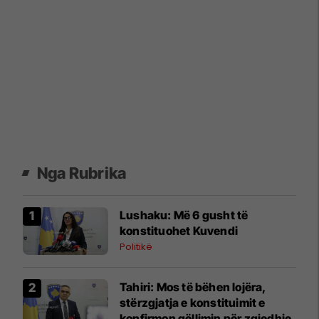
Nga Rubrika
​Lushaku: Më 6 gusht të
konstituohet Kuvendi
Politikë
​Tahiri: Mos të bëhen lojëra,
stërzgjatja e konstituimit e
konfirmon qëllimin për zgjedhje