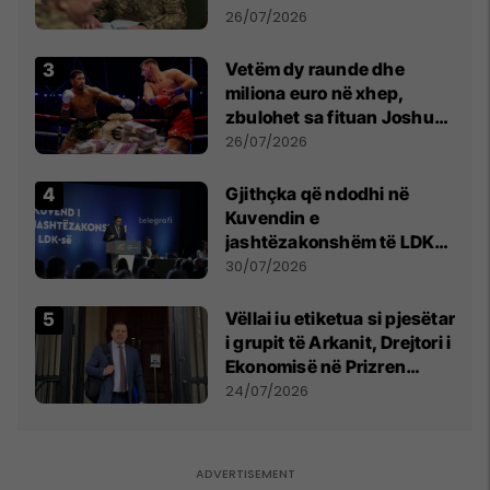
kontroll të madh
26/07/2026
Vetëm dy raunde dhe
miliona euro në xhep,
zbulohet sa fituan Joshua
e Prenga
26/07/2026
Gjithçka që ndodhi në
Kuvendin e
jashtëzakonshëm të LDK-
së
30/07/2026
Vëllai iu etiketua si pjesëtar
i grupit të Arkanit, Drejtori i
Ekonomisë në Prizren
mohon pretendimet
24/07/2026