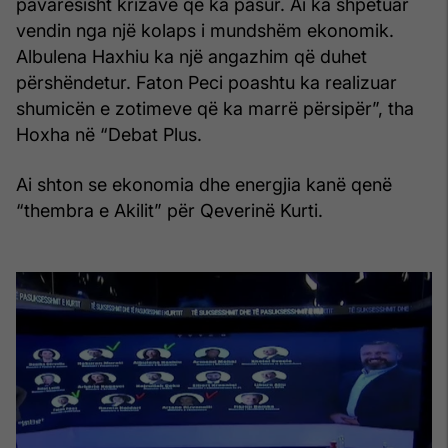
pavarësisht krizave që ka pasur. Ai ka shpëtuar
vendin nga një kolaps i mundshëm ekonomik.
Albulena Haxhiu ka një angazhim që duhet
përshëndetur. Faton Peci poashtu ka realizuar
shumicën e zotimeve që ka marrë përsipër”, tha
Hoxha në “Debat Plus.
Ai shton se ekonomia dhe energjia kanë qenë
“thembra e Akilit” për Qeverinë Kurti.