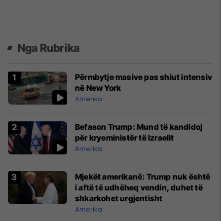
Nga Rubrika
Përmbytje masive pas shiut intensiv
në New York
Amerika
Befason Trump: Mund të kandidoj
për kryeministër të Izraelit
Amerika
Mjekët amerikanë: Trump nuk është
i aftë të udhëheq vendin, duhet të
shkarkohet urgjentisht
Amerika