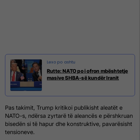
Rutte: NATO po i ofron mbështetje
masive SHBA-së kundër Iranit
Pas takimit, Trump kritikoi publikisht aleatët e
NATO-s, ndërsa zyrtarë të aleancës e përshkruan
bisedën si të hapur dhe konstruktive, pavarësisht
tensioneve.