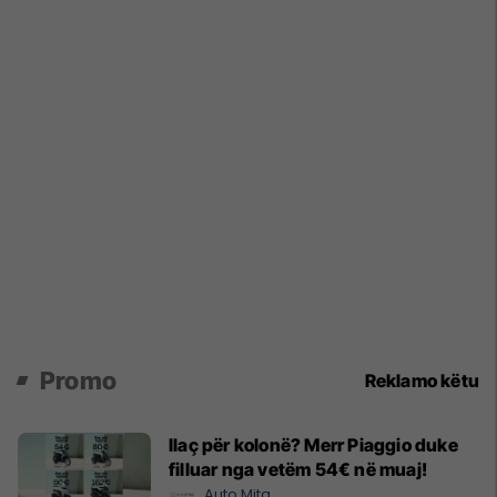
Promo
Reklamo këtu
Ilaç për kolonë? Merr Piaggio duke
filluar nga vetëm 54€ në muaj!
Auto Mita