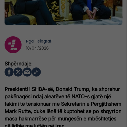
Nga
Telegrafi
10/04/2026
Presidenti i SHBA-së, Donald Trump, ka shprehur
pakënaqësi ndaj aleatëve të NATO-s gjatë një
takimi të tensionuar me Sekretarin e Përgjithshëm
Mark Rutte, duke lënë të kuptohet se po shqyrton
masa hakmarrëse për mungesën e mbështetjes
në lidhje me luftën në Iran.