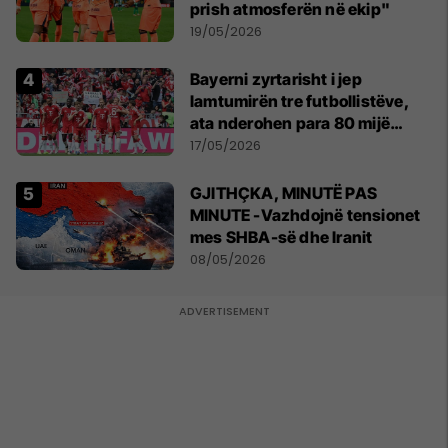
prish atmosferën në ekip"
19/05/2026
Bayerni zyrtarisht i jep
lamtumirën tre futbollistëve,
ata nderohen para 80 mijë
tifozëve
17/05/2026
GJITHÇKA, MINUTË PAS
MINUTE -Vazhdojnë tensionet
mes SHBA-së dhe Iranit
08/05/2026