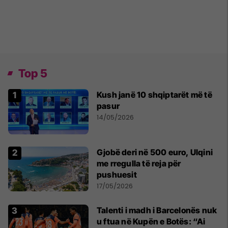
Top 5
Kush janë 10 shqiptarët më të
pasur
14/05/2026
Gjobë deri në 500 euro, Ulqini
me rregulla të reja për
pushuesit
17/05/2026
Talenti i madh i Barcelonës nuk
u ftua në Kupën e Botës: “Ai