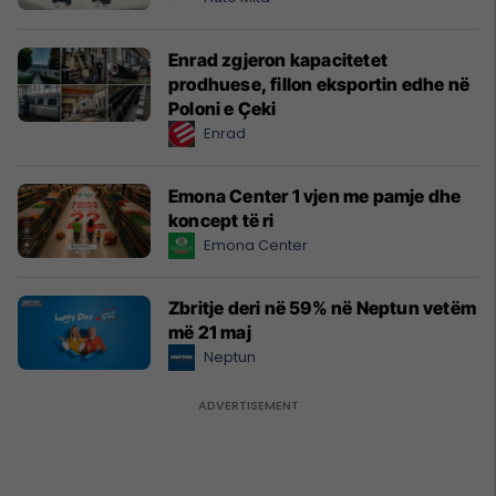
Enrad zgjeron kapacitetet
prodhuese, fillon eksportin edhe në
Poloni e Çeki
Enrad
Emona Center 1 vjen me pamje dhe
koncept të ri
Emona Center
Zbritje deri në 59% në Neptun vetëm
më 21 maj
Neptun