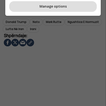
Manage options
Donald Trump
Nato
Mark Rutte
Ngushtica E Hormuzit
Lufta Në Iran
Irani