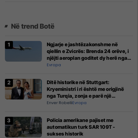
Në trend Botë
Ngjarje e jashtëzakonshme në
qiellin e Zvicrës: Brenda 24 orëve, i
njëjti aeroplan goditet dy herë nga
rrufeja
Evropa
Ditë historike në Stuttgart:
Kryeministri i ri është me origjinë
nga Turqia, zonja e parë një
shqiptare nga Kanadaja
Enver Robelli
Evropa
Policia amerikane pajiset me
automatikun turk SAR 109T -
sukses historik