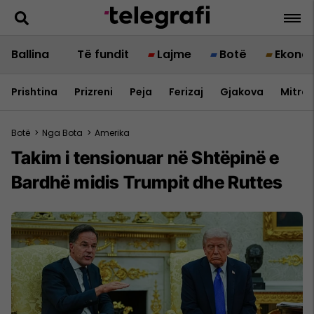
Ballina
Të fundit
Lajme
Botë
Ekono
Prishtina
Prizreni
Peja
Ferizaj
Gjakova
Mitrov
Botë
>
Nga Bota
>
Amerika
Takim i tensionuar në Shtëpinë e
Bardhë midis Trumpit dhe Ruttes