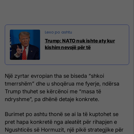
Trump: NATO nuk ishte aty kur
kishim nevojë për të
Një zyrtar evropian tha se biseda “shkoi
tmerrshëm” dhe u shoqërua me fyerje, ndërsa
Trump thuhet se kërcënoi me “masa të
ndryshme”, pa dhënë detaje konkrete.
Burimet po ashtu thonë se ai la të kuptohet se
pret hapa konkretë nga aleatët për rihapjen e
Ngushticës së Hormuzit, një pikë strategjike për