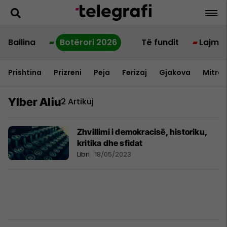
Ballina
Botërori 2026
Të fundit
Lajme
Prishtina
Prizreni
Peja
Ferizaj
Gjakova
Mitrov
Ylber Aliu
2 Artikuj
Zhvillimi i demokracisë, historiku,
kritika dhe sfidat
Libri
18/05/2023