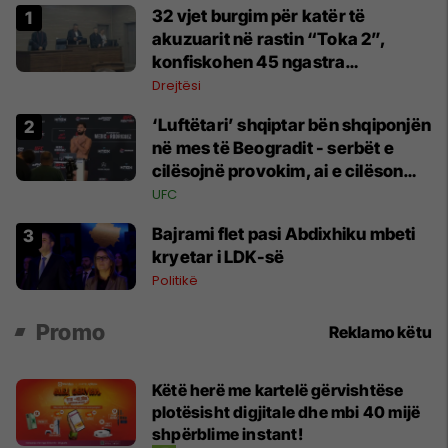
32 vjet burgim për katër të
akuzuarit në rastin “Toka 2”,
konfiskohen 45 ngastra
kadastrale
Drejtësi
‘Luftëtari’ shqiptar bën shqiponjën
në mes të Beogradit - serbët e
cilësojnë provokim, ai e cilëson
simbol të identitetit
UFC
Bajrami flet pasi Abdixhiku mbeti
kryetar i LDK-së
Politikë
Promo
Reklamo këtu
Këtë herë me kartelë gërvishtëse
plotësisht digjitale dhe mbi 40 mijë
shpërblime instant!