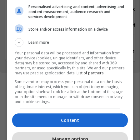
Personalised advertising and content, advertising and
ALTINBAS
Elko
content measurement, audience research and
services development
Asistente e Shitjes
Specialist M
Store and/or access information on a device
Learn more
Prishtinë
Ferizaj
8 Gusht 2026
3 Gusht 2
Your personal data will be processed and information from
your device (cookies, unique identifiers, and other device
data) may be stored by, accessed by and shared with 369
partners, or used specifically by this site. We and our partners
may use precise geolocation data.
List of partners.
Some vendors may process your personal data on the basis
of legitimate interest, which you can object to by managing
your options below. Look for a link at the bottom of this page
or in the site menu to manage or withdraw consent in privacy
and cookie settings.
Consent
Manage options