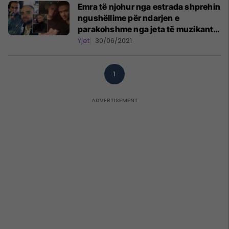
Emra të njohur nga estrada shprehin
ngushëllime për ndarjen e
parakohshme nga jeta të muzikantit
Ylber Aliu
Yjet
30/06/2021
1