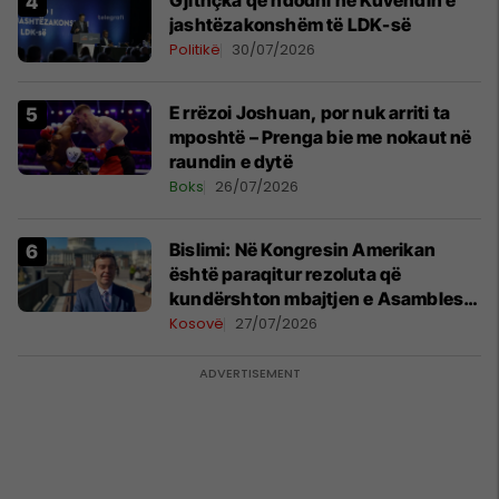
Gjithçka që ndodhi në Kuvendin e
jashtëzakonshëm të LDK-së
Politikë
30/07/2026
E rrëzoi Joshuan, por nuk arriti ta
mposhtë – Prenga bie me nokaut në
raundin e dytë
Boks
26/07/2026
Bislimi: Në Kongresin Amerikan
është paraqitur rezoluta që
kundërshton mbajtjen e Asamblesë
Parlamentare të OSBE-së në
Kosovë
27/07/2026
Beograd