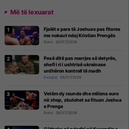
Më të lexuarat
Fjalët e para të Joshuas pas fitores
me nokaut ndaj Kristian Prengës
Boks
26/07/2026
Pesë ditë pas marrjes së detyrës,
shefi i ri i ushtrisë ukrainase
urdhëron kontroll të madh
Evropa
26/07/2026
Vetëm dy raunde dhe miliona euro
në xhep, zbulohet sa fituan Joshua
e Prenga
Boks
26/07/2026