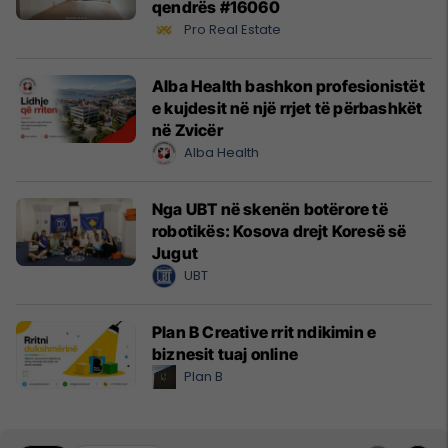
qendrës #16060
Pro Real Estate
Alba Health bashkon profesionistët
e kujdesit në një rrjet të përbashkët
në Zvicër
Alba Health
Nga UBT në skenën botërore të
robotikës: Kosova drejt Koresë së
Jugut
UBT
Plan B Creative rrit ndikimin e
biznesit tuaj online
Plan B