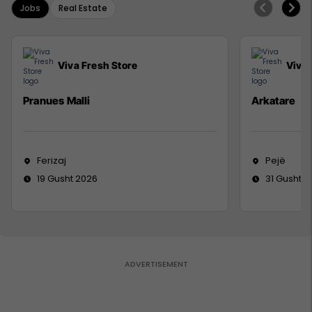
Jobs
Real Estate
Viva Fresh Store
Viva 
Pranues Malli
Arkatare
Ferizaj
Pejë
19 Gusht 2026
31 Gusht 2