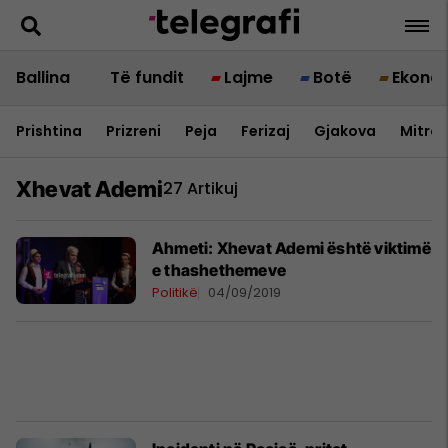
Ballina
Të fundit
Lajme
Botë
Ekono
Prishtina
Prizreni
Peja
Ferizaj
Gjakova
Mitrov
Xhevat Ademi
27 Artikuj
Ahmeti: Xhevat Ademi është viktimë
e thashethemeve
Politikë
04/09/2019