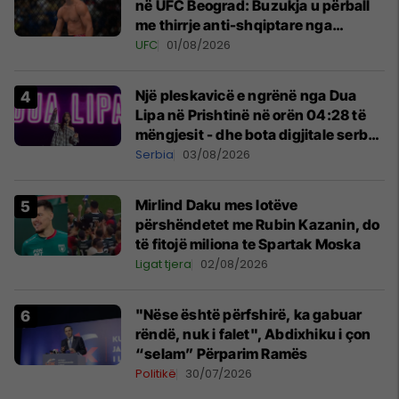
në UFC Beograd: Buzukja u përball
me thirrje anti-shqiptare nga
tribunat
UFC
01/08/2026
Një pleskavicë e ngrënë nga Dua
Lipa në Prishtinë në orën 04:28 të
mëngjesit - dhe bota digjitale serbe
shpall gjendjen e luftës
Serbia
03/08/2026
Mirlind Daku mes lotëve
përshëndetet me Rubin Kazanin, do
të fitojë miliona te Spartak Moska
Ligat tjera
02/08/2026
"Nëse është përfshirë, ka gabuar
rëndë, nuk i falet", Abdixhiku i çon
“selam” Përparim Ramës
Politikë
30/07/2026