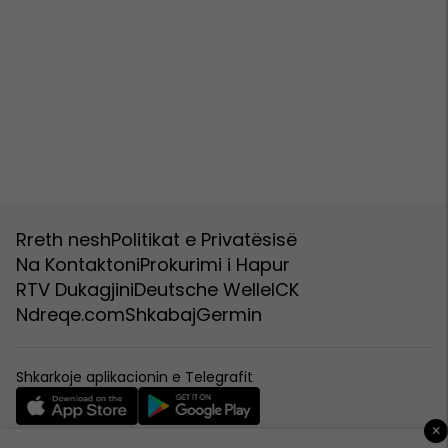
Rreth nesh
Politikat e Privatësisë
Na Kontaktoni
Prokurimi i Hapur
RTV Dukagjini
Deutsche Welle
ICK
Ndreqe.com
Shkabaj
Germin
Shkarkoje aplikacionin e Telegrafit
×