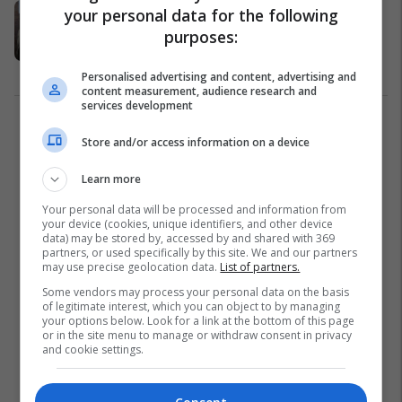
Zaevi shprehet për dajle nga kriza,
your personal data for the following
Ademi nuk flet para kamerave për
purposes:
planin tjetër të daljes nga kriza
politike (Video)
Politikë
28/03/2017
Personalised advertising and content, advertising and
content measurement, audience research and
services development
1
Store and/or access information on a device
Learn more
Your personal data will be processed and information from
your device (cookies, unique identifiers, and other device
data) may be stored by, accessed by and shared with 369
partners, or used specifically by this site. We and our partners
may use precise geolocation data.
List of partners.
Some vendors may process your personal data on the basis
of legitimate interest, which you can object to by managing
your options below. Look for a link at the bottom of this page
or in the site menu to manage or withdraw consent in privacy
and cookie settings.