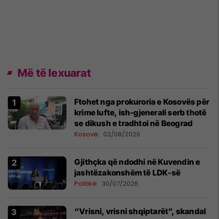
Më të lexuarat
Ftohet nga prokuroria e Kosovës për
krime lufte, ish-gjenerali serb thotë
se dikush e tradhtoi në Beograd
Kosovë
02/08/2026
Gjithçka që ndodhi në Kuvendin e
jashtëzakonshëm të LDK-së
Politikë
30/07/2026
“Vrisni, vrisni shqiptarët”, skandal