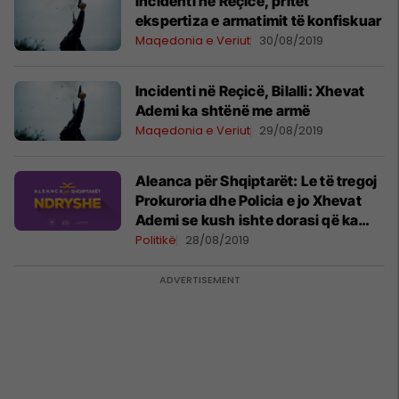
Incidenti në Reçicë, pritet
ekspertiza e armatimit të konfiskuar
Maqedonia e Veriut
30/08/2019
Incidenti në Reçicë, Bilalli: Xhevat
Ademi ka shtënë me armë
Maqedonia e Veriut
29/08/2019
Aleanca për Shqiptarët: Le të tregoj
Prokuroria dhe Policia e jo Xhevat
Ademi se kush ishte dorasi që ka
plagosur dy të rinjtë në dasëm
Politikë
28/08/2019