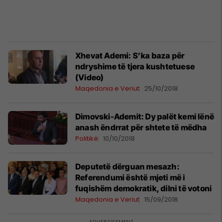
Xhevat Ademi: S’ka baza për
ndryshime të tjera kushtetuese
(Video)
Maqedonia e Veriut
25/10/2018
Dimovski-Ademit: Dy palët kemi lënë
anash ëndrrat për shtete të mëdha
Politikë
10/10/2018
Deputetë dërguan mesazh:
Referendumi është mjeti më i
fuqishëm demokratik, dilni të votoni
Maqedonia e Veriut
15/09/2018