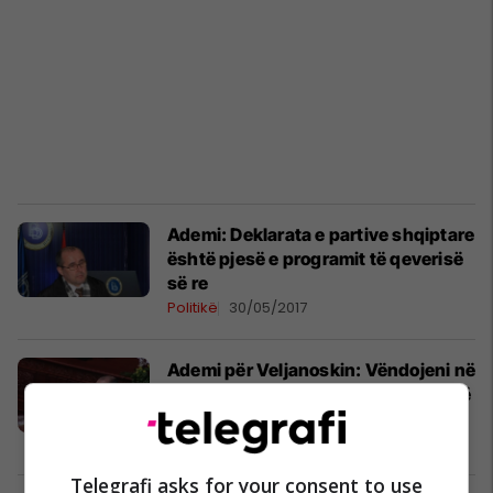
Ademi: Deklarata e partive shqiptare
është pjesë e programit të qeverisë
së re
Politikë
30/05/2017
Ademi për Veljanoskin: Vëndojeni në
rend dite propozimin për zgjedhje të
kryetarit të Kuvendit
Politikë
06/04/2017
Telegrafi asks for your consent to use