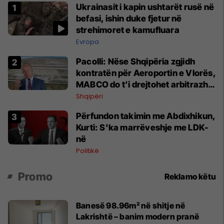
Ukrainasit i kapin ushtarët rusë në
befasi, ishin duke fjetur në
strehimoret e kamufluara
Evropa
Pacolli: Nëse Shqipëria zgjidh
kontratën për Aeroportin e Vlorës,
MABCO do t’i drejtohet arbitrazhit
ndërkombëtar
Shqipëri
Përfundon takimin me Abdixhikun,
Kurti: S'ka marrëveshje me LDK-
në
Politikë
Promo
Reklamo këtu
Banesë 98.96m² në shitje në
Lakrishtë – banim modern pranë