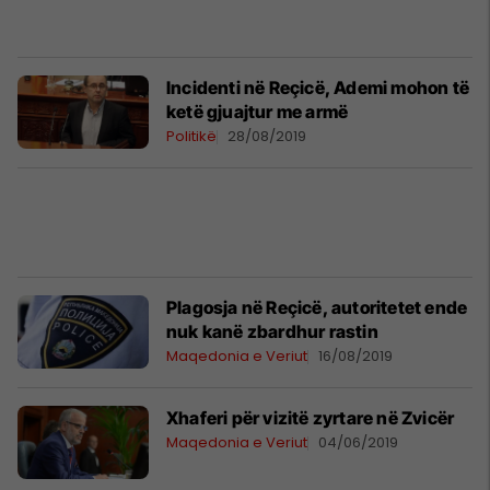
Incidenti në Reçicë, Ademi mohon të
ketë gjuajtur me armë
Politikë
28/08/2019
Plagosja në Reçicë, autoritetet ende
nuk kanë zbardhur rastin
Maqedonia e Veriut
16/08/2019
Xhaferi për vizitë zyrtare në Zvicër
Maqedonia e Veriut
04/06/2019