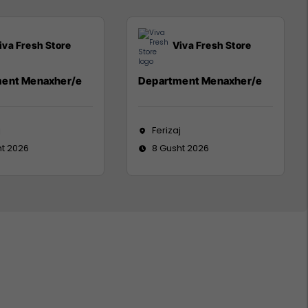
iva Fresh Store
Viva Fresh Store
ent Menaxher/e
Department Menaxher/e
j
Ferizaj
ht 2026
8 Gusht 2026