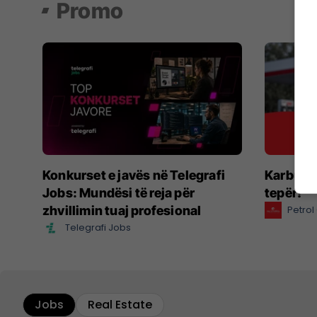
Promo
Konkurset e javës në Telegrafi
Karbura
Jobs: Mundësi të reja për
tepër!
zhvillimin tuaj profesional
Petro
Telegrafi Jobs
Jobs
Real Estate