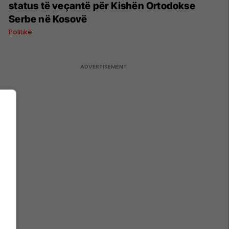
status të veçantë për Kishën Ortodokse
Serbe në Kosovë
Politikë