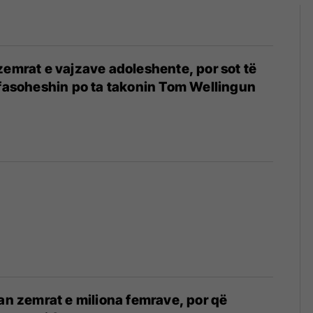
zemrat e vajzave adoleshente, por sot të
efasoheshin po ta takonin Tom Wellingun
uan zemrat e miliona femrave, por që