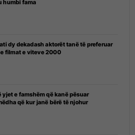
u humbi fama
ati dy dekadash aktorët tanë të preferuar
he filmat e viteve 2000
ë yjet e famshëm që kanë pësuar
ëdha që kur janë bërë të njohur