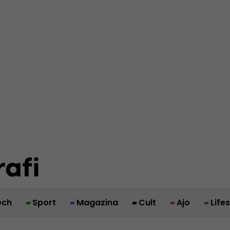
ech
Sport
Magazina
Cult
Ajo
Life