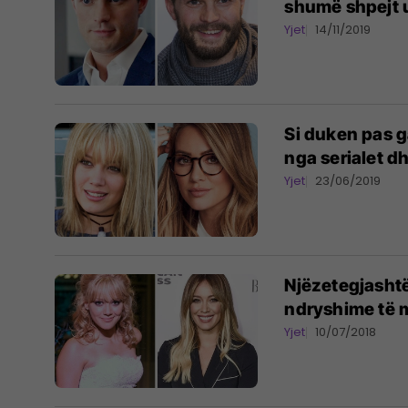
shumë shpejt 
Yjet
14/11/2019
Si duken pas g
nga serialet d
Yjet
23/06/2019
Njëzetegjasht
ndryshime të m
Yjet
10/07/2018