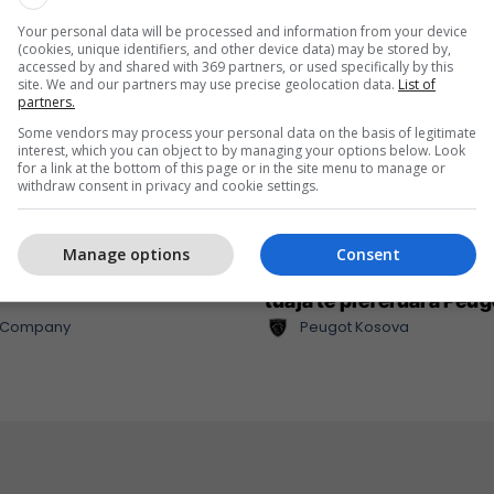
Your personal data will be processed and information from your device
(cookies, unique identifiers, and other device data) may be stored by,
accessed by and shared with 369 partners, or used specifically by this
site. We and our partners may use precise geolocation data.
List of
partners.
Some vendors may process your personal data on the basis of legitimate
interest, which you can object to by managing your options below. Look
for a link at the bottom of this page or in the site menu to manage or
withdraw consent in privacy and cookie settings.
Manage options
Consent
nt cilësor dhe shumë më
Zgjidhni një nga katër 
tuaja të preferuara Peu
l Company
Peugot Kosova