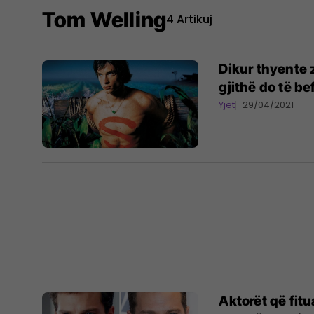
Tom Welling
4 Artikuj
Dikur thyente 
gjithë do të b
Yjet
29/04/2021
Aktorët që fit