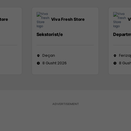
tore
Viva Fresh Store
V
Sekstorist/e
Departm
Deçan
Feriza
8 Gusht 2026
8 Gus