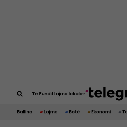
Të Fundit
Lajme lokale
Ballina
Lajme
Botë
Ekonomi
T