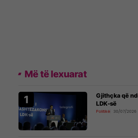
Më të lexuarat
Gjithçka që n
LDK-së
Politikë
30/07/2026