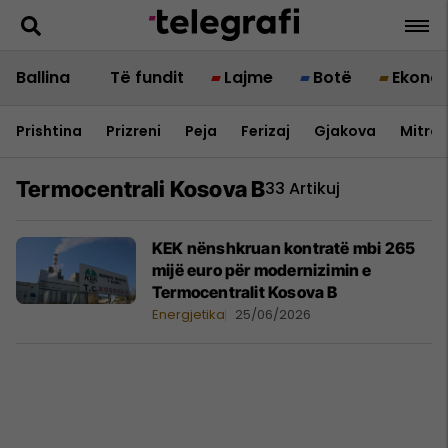
Ballina
Të fundit
Lajme
Botë
Ekono
Prishtina
Prizreni
Peja
Ferizaj
Gjakova
Mitrov
Termocentrali Kosova B
33 Artikuj
KEK nënshkruan kontratë mbi 265
mijë euro për modernizimin e
Termocentralit Kosova B
Energjetika
25/06/2026