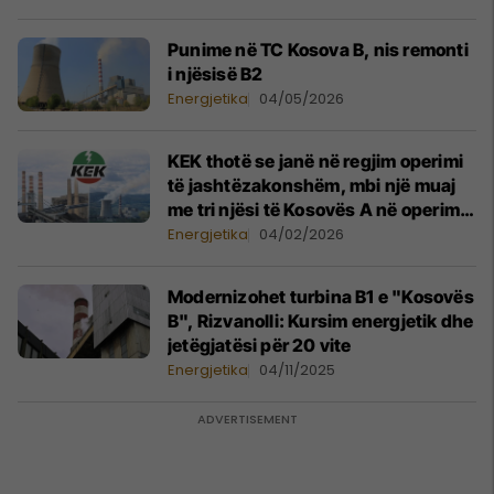
Punime në TC Kosova B, nis remonti
i njësisë B2
Energjetika
04/05/2026
KEK thotë se janë në regjim operimi
të jashtëzakonshëm, mbi një muaj
me tri njësi të Kosovës A në operim
njëkohësisht
Energjetika
04/02/2026
Modernizohet turbina B1 e "Kosovës
B", Rizvanolli: Kursim energjetik dhe
jetëgjatësi për 20 vite
Energjetika
04/11/2025