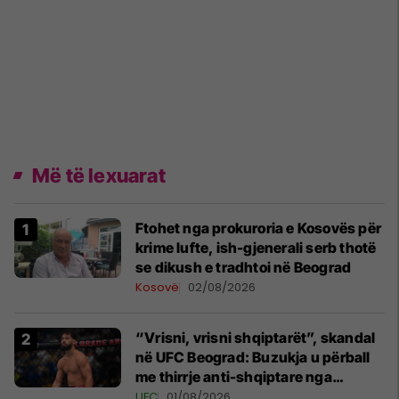
Më të lexuarat
Ftohet nga prokuroria e Kosovës për
krime lufte, ish-gjenerali serb thotë
se dikush e tradhtoi në Beograd
Kosovë
02/08/2026
“Vrisni, vrisni shqiptarët”, skandal
në UFC Beograd: Buzukja u përball
me thirrje anti-shqiptare nga
tribunat
UFC
01/08/2026