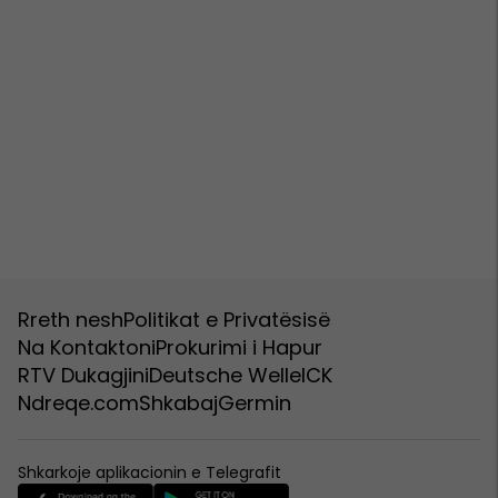
Rreth nesh
Politikat e Privatësisë
Na Kontaktoni
Prokurimi i Hapur
RTV Dukagjini
Deutsche Welle
ICK
Ndreqe.com
Shkabaj
Germin
Shkarkoje aplikacionin e Telegrafit