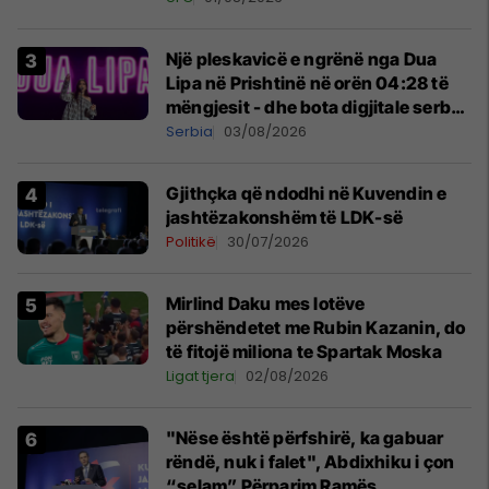
Një pleskavicë e ngrënë nga Dua
Lipa në Prishtinë në orën 04:28 të
mëngjesit - dhe bota digjitale serbe
shpall gjendjen e luftës
Serbia
03/08/2026
Gjithçka që ndodhi në Kuvendin e
jashtëzakonshëm të LDK-së
Politikë
30/07/2026
Mirlind Daku mes lotëve
përshëndetet me Rubin Kazanin, do
të fitojë miliona te Spartak Moska
Ligat tjera
02/08/2026
"Nëse është përfshirë, ka gabuar
rëndë, nuk i falet", Abdixhiku i çon
“selam” Përparim Ramës