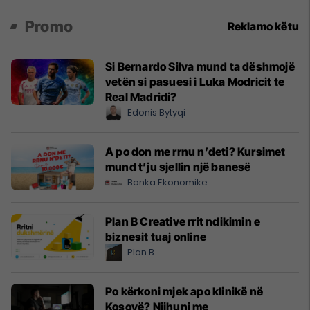
Promo
Reklamo këtu
Si Bernardo Silva mund ta dëshmojë
vetën si pasuesi i Luka Modricit te
Real Madridi?
Edonis Bytyqi
A po don me rrnu n’deti? Kursimet
mund t’ju sjellin një banesë
Banka Ekonomike
Plan B Creative rrit ndikimin e
biznesit tuaj online
Plan B
Po kërkoni mjek apo klinikë në
Kosovë? Njihuni me