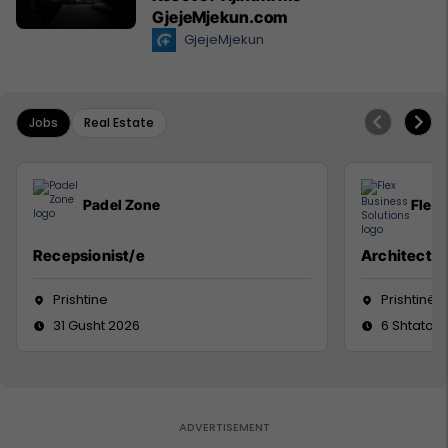
GjejeMjekun.com
GjejeMjekun
Jobs
Real Estate
Padel Zone
Flex 
Recepsionist/e
Architect
Prishtine
Prishtinë
31 Gusht 2026
6 Shtator 