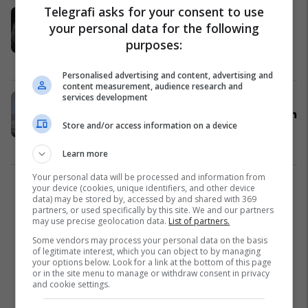
Telegrafi asks for your consent to use
KEDS: S'ka më reduktime,
your personal data for the following
stabilizohet situata e furnizimit me
purposes:
energji elektrike
Energjetika
01/09/2022
Personalised advertising and content, advertising and
content measurement, audience research and
services development
KEK: Lëshohet në funksion blloku
A3 dhe B2, po prodhohet rrymë rreth
Store and/or access information on a device
400MW/h
Energjetika
01/09/2022
Learn more
Your personal data will be processed and information from
your device (cookies, unique identifiers, and other device
1
data) may be stored by, accessed by and shared with 369
partners, or used specifically by this site. We and our partners
may use precise geolocation data.
List of partners.
Some vendors may process your personal data on the basis
of legitimate interest, which you can object to by managing
your options below. Look for a link at the bottom of this page
or in the site menu to manage or withdraw consent in privacy
and cookie settings.