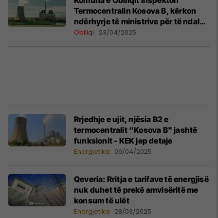
Komuna e Obiliqit inspekton
Termocentralin Kosova B, kërkon
ndërhyrje të ministrive për të ndalur
ndotjen
Obiliqi
23/04/2025
Rrjedhje e ujit, njësia B2 e
termocentralit “Kosova B" jashtë
funksionit - KEK jep detaje
Energjetika
09/04/2025
Qeveria: Rritja e tarifave të energjisë
nuk duhet të prekë amvisëritë me
konsum të ulët
Energjetika
28/03/2025