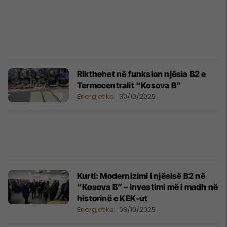
Rikthehet në funksion njësia B2 e
Termocentralit “Kosova B”
Energjetika
30/10/2025
Kurti: Modernizimi i njësisë B2 në
“Kosova B” – investimi më i madh në
historinë e KEK-ut
Energjetika
08/10/2025