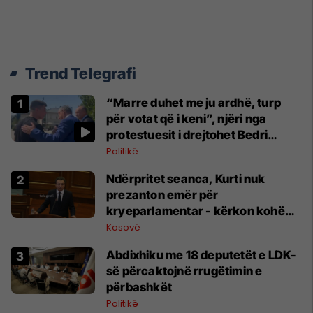
Trend Telegrafi
“Marre duhet me ju ardhë, turp
për votat që i keni”, njëri nga
protestuesit i drejtohet Bedri
Hamzës
Politikë
Ndërpritet seanca, Kurti nuk
prezanton emër për
kryeparlamentar - kërkon kohë
shtesë për marrëveshje politike
Kosovë
Abdixhiku me 18 deputetët e LDK-
së përcaktojnë rrugëtimin e
përbashkët
Politikë