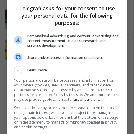
Telegrafi asks for your consent to use
Rrahje mes katër personave në Pejë
your personal data for the following
- dy prej tyre theren me thikë
purposes:
Kronika e Zezë
13/03/2025
Personalised advertising and content, advertising and
content measurement, audience research and
I mituri plagos një person në
services development
Gjakovë shkaku i një
mosmarrëveshje – arrestohet nga
Store and/or access information on a device
policia
Kronika e Zezë
06/03/2025
Learn more
Your personal data will be processed and information from
3
your device (cookies, unique identifiers, and other device
data) may be stored by, accessed by and shared with 369
partners, or used specifically by this site. We and our partners
may use precise geolocation data.
List of partners.
Some vendors may process your personal data on the basis
of legitimate interest, which you can object to by managing
your options below. Look for a link at the bottom of this page
or in the site menu to manage or withdraw consent in privacy
and cookie settings.