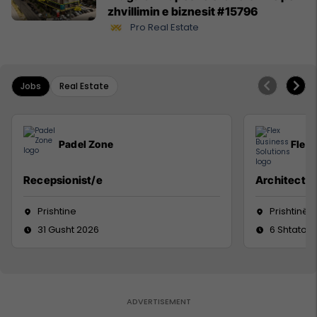
zhvillimin e biznesit #15796
Pro Real Estate
Jobs
Real Estate
Padel Zone
Flex 
Recepsionist/e
Architect
Prishtine
Prishtinë
31 Gusht 2026
6 Shtator 