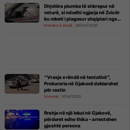
Dhjetëra plumba të shkrepur në
veturë, si ndodhi ngjarja në Zvicër
ku mbeti i plagosur shqiptari nga
Kosova?
Kronika e Zezë
28/04/2025
“Vrasje e rëndë në tentativë”,
Prokuroria në Gjakovë deklarohet
për rastin
Kosovë
11/04/2025
Rrahje në një lokal në Gjakovë,
përdoret edhe thika – arrestohen
gjashtë persona