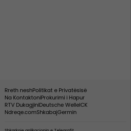
Rreth nesh
Politikat e Privatësisë
Na Kontaktoni
Prokurimi i Hapur
RTV Dukagjini
Deutsche Welle
ICK
Ndreqe.com
Shkabaj
Germin
Shkarkoje aplikacionin e Telegrafit