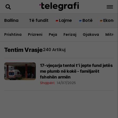
Ballina
Të fundit
Lajme
Botë
Ekono
Prishtina
Prizreni
Peja
Ferizaj
Gjakova
Mitrov
Tentim Vrasje
240 Artikuj
17-vjeçarja tentoi t’i jepte fund jetës
me plumb në kokë - familjarët
fshehën armën
Shqipëri
14/07/2025