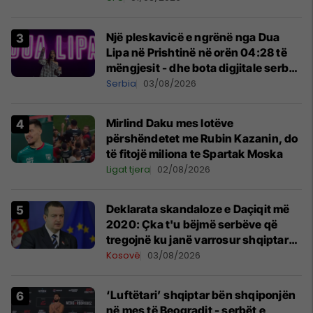
Një pleskavicë e ngrënë nga Dua
Lipa në Prishtinë në orën 04:28 të
mëngjesit - dhe bota digjitale serbe
shpall gjendjen e luftës
Serbia
03/08/2026
Mirlind Daku mes lotëve
përshëndetet me Rubin Kazanin, do
të fitojë miliona te Spartak Moska
Ligat tjera
02/08/2026
​Deklarata skandaloze e Daçiqit më
2020: Çka t'u bëjmë serbëve që
tregojnë ku janë varrosur shqiptarët
në Serbi
Kosovë
03/08/2026
‘Luftëtari’ shqiptar bën shqiponjën
në mes të Beogradit - serbët e