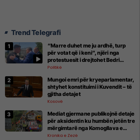
Trend Telegrafi
“Marre duhet me ju ardhë, turp
për votat që i keni”, njëri nga
protestuesit i drejtohet Bedri
Hamzës
Politikë
Mungoi emri për kryeparlamentar,
shtyhet konstituimi i Kuvendit – të
gjitha detajet
Kosovë
Mediat gjermane publikojnë detaje
për aksidentin ku humbën jetën tre
mërgimtarë nga Komogllava e
Ferizajt
Kronika e Zezë