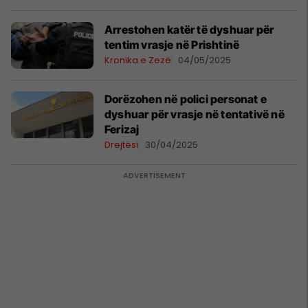
Arrestohen katër të dyshuar për
tentim vrasje në Prishtinë
Kronika e Zezë
04/05/2025
​Dorëzohen në polici personat e
dyshuar për vrasje në tentativë në
Ferizaj
Drejtësi
30/04/2025