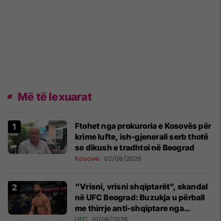
Më të lexuarat
Ftohet nga prokuroria e Kosovës për
krime lufte, ish-gjenerali serb thotë
se dikush e tradhtoi në Beograd
Kosovë
02/08/2026
“Vrisni, vrisni shqiptarët”, skandal
në UFC Beograd: Buzukja u përball
me thirrje anti-shqiptare nga
tribunat
UFC
01/08/2026