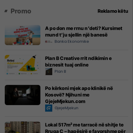
Promo
Reklamo këtu
A po don me rrnu n’deti? Kursimet
mund t’ju sjellin një banesë
Banka Ekonomike
Plan B Creative rrit ndikimin e
biznesit tuaj online
Plan B
Po kërkoni mjek apo klinikë në
Kosovë? Njihuni me
GjejeMjekun.com
GjejeMjekun
Lokal 517m² me tarracë në shitje te
Rruga C – hapësirë e favorshme për