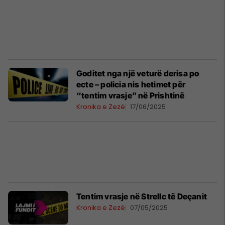
Goditet nga një veturë derisa po
ecte – policia nis hetimet për
“tentim vrasje” në Prishtinë
Kronika e Zezë
17/06/2025
Tentim vrasje në Strellc të Deçanit
Kronika e Zezë
07/05/2025