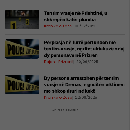
Tentim vrasje në Prishtinë, u
shkrepën katër plumba
Kronikë e zezë
03/07/2025
Përplasja në furrë përfundon me
tentim-vrasje, ngritet aktakuzë ndaj
dy personave në Prizren
Rajoni i Prizrenit
30/06/2025
Dy persona arrestohen për tentim
vrasje në Drenas, e goditën viktimën
me shkop druri në kokë
Kronika e Zezë
22/06/2025