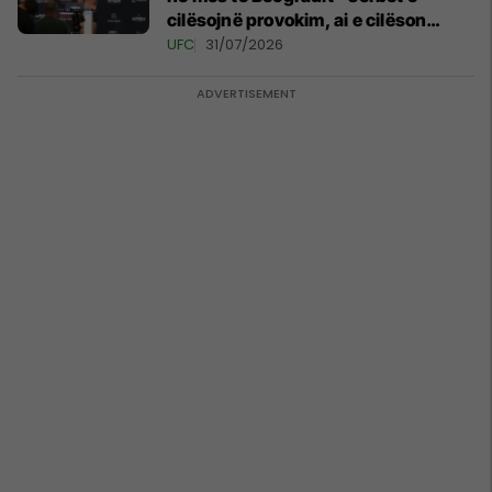
cilësojnë provokim, ai e cilëson
simbol të identitetit
UFC
31/07/2026