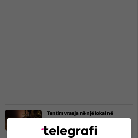
Tentim vrasja në një lokal në
Malishevë - aktakuzë ndaj dy
personave
Drejtësi
26/03/2025