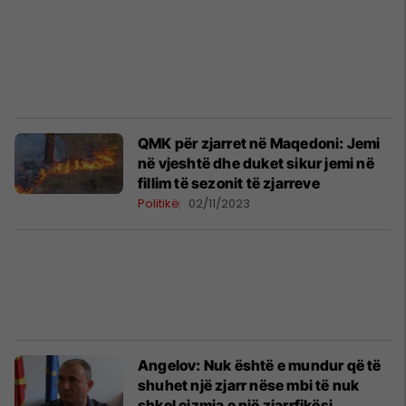
QMK për zjarret në Maqedoni: Jemi
në vjeshtë dhe duket sikur jemi në
fillim të sezonit të zjarreve
Politikë
02/11/2023
Angelov: Nuk është e mundur që të
shuhet një zjarr nëse mbi të nuk
shkel çizmja e një zjarrfikësi