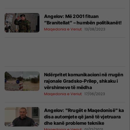
Angelov: Më 2001 fituan
”Branitellat” – humbën politikanët!
Maqedonia e Veriut
13/08/2023
Ndërpritet komunikacioni në rrugën
rajonale Gradsko-Prilep, shkaku i
vërshimeve të mëdha
Maqedonia e Veriut
17/06/2023
Angelov: "Rrugët e Maqedonisë" ka
disa automjete që janë të vjetruara
dhe kanë probleme teknike
Maqedonia e Veriut
01/12/2021