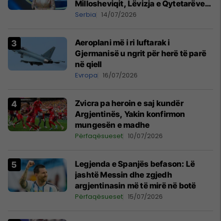
Millosheviqit, Lëvizja e Qytetarëve
të Lirë në Serbi kërkon shkarkimin e
Serbia
14/07/2026
menjëhershëm të Snezhana
Paunoviq
Aeroplani më i ri luftarak i
Gjermanisë u ngrit për herë të parë
në qiell
Evropa
16/07/2026
Zvicra pa heroin e saj kundër
Argjentinës, Yakin konfirmon
mungesën e madhe
Përfaqësueset
10/07/2026
Legjenda e Spanjës befason: Lë
jashtë Messin dhe zgjedh
argjentinasin më të mirë në botë
Përfaqësueset
15/07/2026