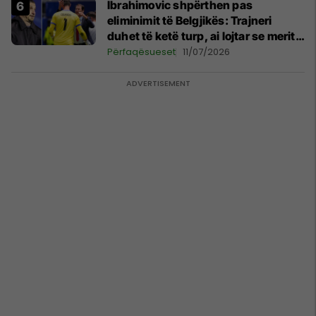
Ibrahimovic shpërthen pas
eliminimit të Belgjikës: Trajneri
duhet të ketë turp, ai lojtar se meritoi
të luante
Përfaqësueset
11/07/2026