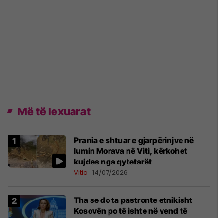
Më të lexuarat
Prania e shtuar e gjarpërinjve në
lumin Morava në Viti, kërkohet
kujdes nga qytetarët
Vitia
14/07/2026
Tha se do ta pastronte etnikisht
Kosovën po të ishte në vend të