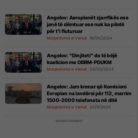
Angelov: Aeroplanët zjarrfikës ose
janë të dëmtuar ose nuk ka pilotë
për t'i fluturuar
Maqedonia e Veriut
19/06/2024
Angelov: "Dinjiteti" do të bëjë
koalicion me OBRM-PDUKM
Maqedonia e Veriut
24/03/2024
Angelov: Jam krenar që Komisioni
Evropian na lavdëroi për 112, marrim
1500-2000 telefonata në ditë
Maqedonia e Veriut
20/11/2023