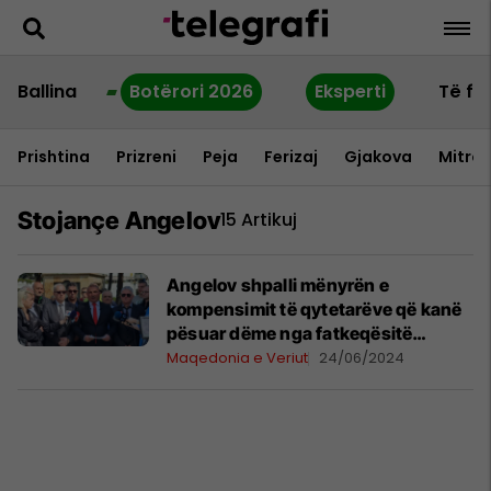
Ballina
Botërori 2026
Eksperti
Të fu
Prishtina
Prizreni
Peja
Ferizaj
Gjakova
Mitrov
Stojançe Angelov
15 Artikuj
Angelov shpalli mënyrën e
kompensimit të qytetarëve që kanë
pësuar dëme nga fatkeqësitë
natyrore
Maqedonia e Veriut
24/06/2024