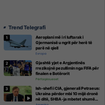
Trend Telegrafi
Aeroplani më i ri luftarak i
Gjermanisë u ngrit për herë të
parë në qiell
Evropa
Gjashtë yjet e Argjentinës
rrezikojnë pezullimin nga FIFA për
finalen e Botërorit
Përfaqësueset
Ish-shefi i CIA, gjenerali Petraeus:
Ukraina përdor mbi 10 mijë dronë
në ditë, SHBA-ja mbetet shumë
prapa në prodhim
Amerika