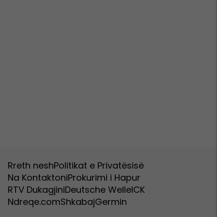
Rreth nesh
Politikat e Privatësisë
Na Kontaktoni
Prokurimi i Hapur
RTV Dukagjini
Deutsche Welle
ICK
Ndreqe.com
Shkabaj
Germin