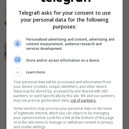
Angelov: Nëse Mickoski do të ishte
Telegrafi asks for your consent to use
kundër marrëveshjes së Prespës do
your personal data for the following
të nxirrte njerëzit jashtë
purposes:
Politikë
13/11/2019
Personalised advertising and content, advertising and
content measurement, audience research and
“Nikollçe diktator i vogël” dhe “Jo
services development
bisedimeve”, porositën mbrëmë
qytetarët në protestë
Store and/or access information on a device
Politikë
20/04/2016
Learn more
Your personal data will be processed and information from
1
your device (cookies, unique identifiers, and other device
data) may be stored by, accessed by and shared with 369
partners, or used specifically by this site. We and our partners
may use precise geolocation data.
List of partners.
Some vendors may process your personal data on the basis
of legitimate interest, which you can object to by managing
your options below. Look for a link at the bottom of this page
or in the site menu to manage or withdraw consent in privacy
and cookie settings.