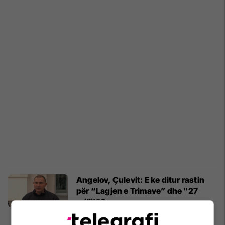
Angelov, Çulevit: E ke ditur rastin
për “Lagjen e Trimave” dhe "27
prillit"?
Maqedonia e Veriut
07/01/2020