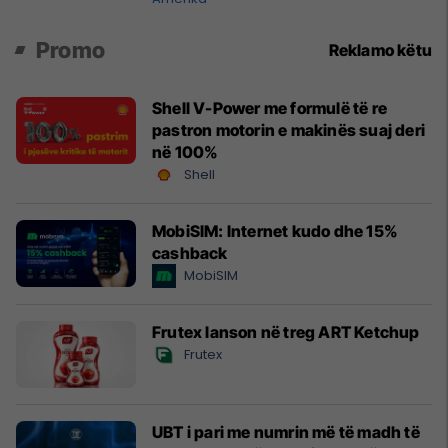
Promo
Reklamo këtu
Shell V-Power me formulë të re
pastron motorin e makinës suaj deri
në 100%
Shell
MobiSIM: Internet kudo dhe 15%
cashback
MobiSIM
Frutex lanson në treg ART Ketchup
Frutex
UBT i pari me numrin më të madh të