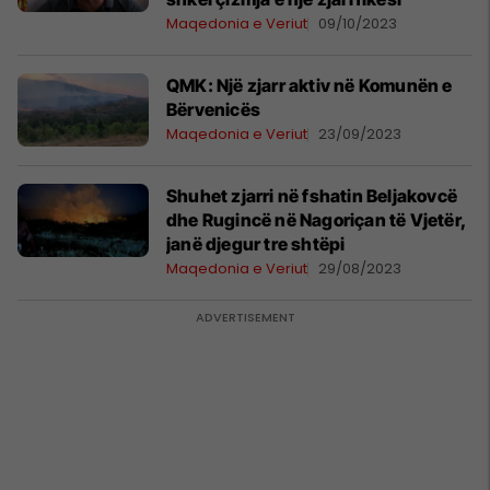
Maqedonia e Veriut
09/10/2023
QMK: Një zjarr aktiv në Komunën e
Bërvenicës
Maqedonia e Veriut
23/09/2023
Shuhet zjarri në fshatin Beljakovcë
dhe Rugincë në Nagoriçan të Vjetër,
janë djegur tre shtëpi
Maqedonia e Veriut
29/08/2023