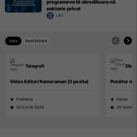
programeve të akredituara në
sektorin privat
UBT
Jobs
Real Estate
Telegrafi
Elko
Video Editor/Kameraman (3 pozita)
Punëtor në
Prishtinë
Xërxe
20 Korrik 2026
20 Gusht 