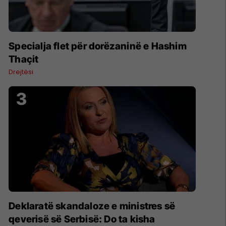
Specialja flet për dorëzaninë e Hashim
Thaçit
Drejtësi
Deklaratë skandaloze e ministres së
qeverisë së Serbisë: Do ta kisha