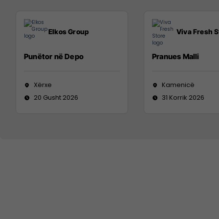
Elkos Group
Viva Fresh S
Punëtor në Depo
Pranues Malli
Xërxe
Kamenicë
20 Gusht 2026
31 Korrik 2026