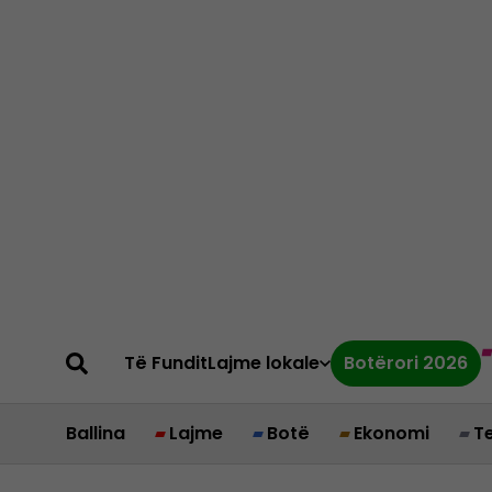
Të Fundit
Lajme lokale
Botërori 2026
Ballina
Lajme
Botë
Ekonomi
T