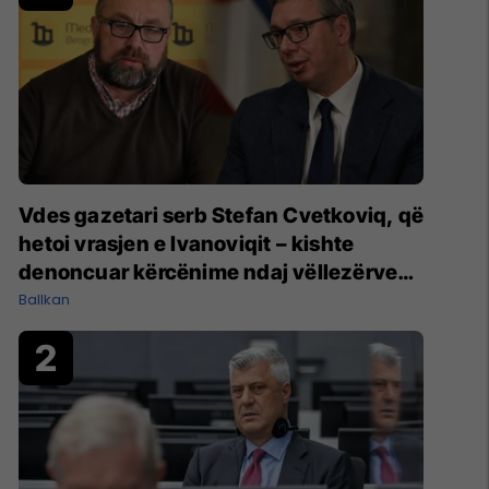
Vdes gazetari serb Stefan Cvetkoviq, që
hetoi vrasjen e Ivanoviqit – kishte
denoncuar kërcënime ndaj vëllezërve
Vuçiq
Ballkan