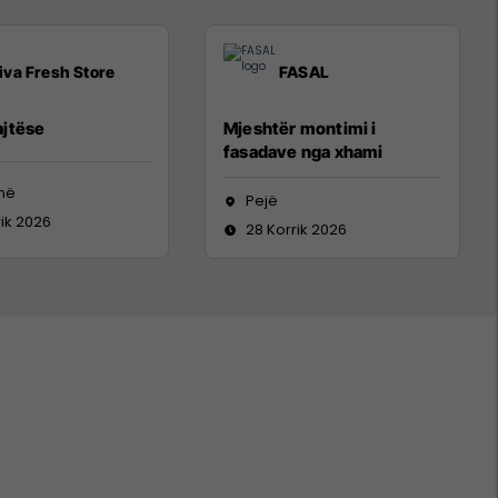
iva Fresh Store
FASAL
jtëse
Mjeshtër montimi i
fasadave nga xhami
inë
Pejë
rik 2026
28 Korrik 2026