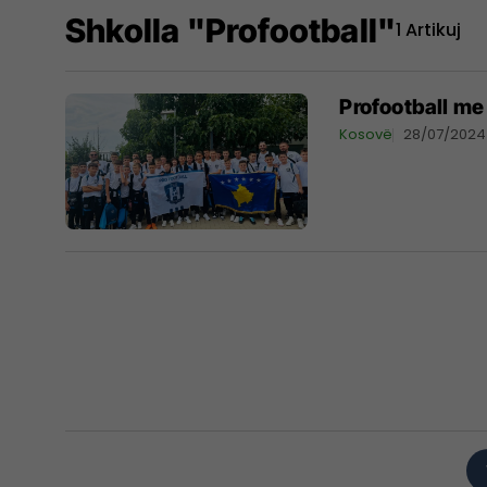
Shkolla "profootball"
1 Artikuj
Profootball me
Kosovë
28/07/2024