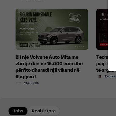
Bli një Volvo te Auto Mita me
Techno S
zbritje deri në 15.000 euro dhe
juaj i b
përfito dhuratë një vikend në
të organi
Shqipëri!
Techno
Auto Mita
Jobs
Real Estate