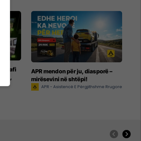
legrafi
APR mendon për ju, diasporë –
anim,
mirësevini në shtëpi!
APR - Asistencë E Përgjithshme Rrugore