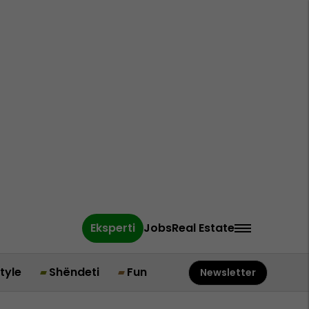
Eksperti
Jobs
Real Estate
style
Shëndeti
Fun
Newsletter