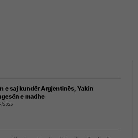
in e saj kundër Argjentinës, Yakin
ngesën e madhe
7/2026