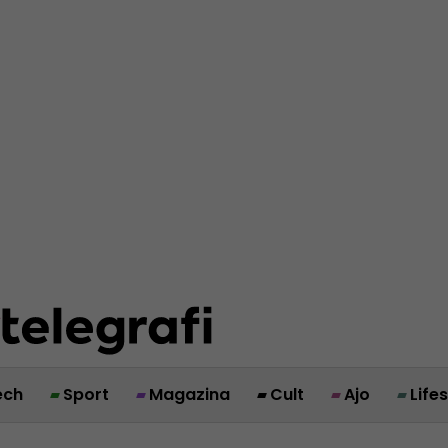
ech
Sport
Magazina
Cult
Ajo
Life