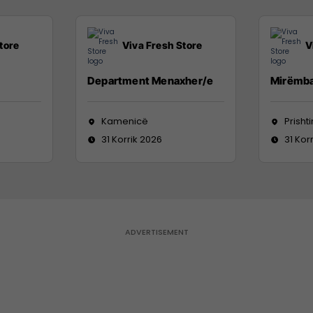
tore
Viva Fresh Store
V
Department Menaxher/e
Mirëmba
Kamenicë
Prisht
31 Korrik 2026
31 Kor