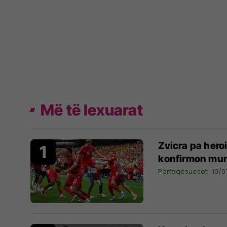
Më të lexuarat
Zvicra pa hero
konfirmon mu
Përfaqësueset
10/0