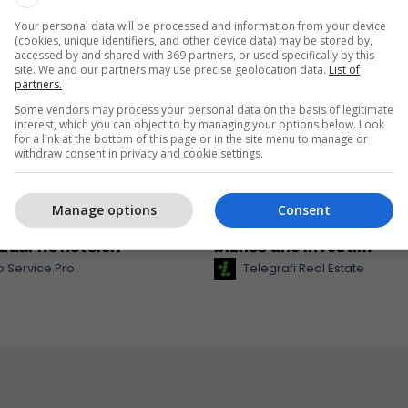
Your personal data will be processed and information from your device
(cookies, unique identifiers, and other device data) may be stored by,
accessed by and shared with 369 partners, or used specifically by this
site. We and our partners may use precise geolocation data.
List of
partners.
Some vendors may process your personal data on the basis of legitimate
interest, which you can object to by managing your options below. Look
for a link at the bottom of this page or in the site menu to manage or
withdraw consent in privacy and cookie settings.
ervice Pro – partneri
Përzgjedhja javore në Te
Manage options
Consent
esueshëm për teknologji
Real Estate: prona për b
zuar në hoteleri
biznes dhe investim
 Service Pro
Telegrafi Real Estate