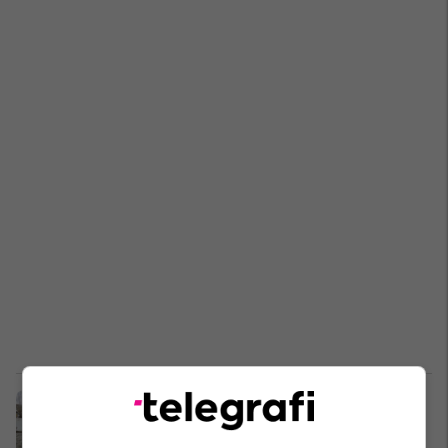
Dëmtohet tubacioni në sheshin”
Adem Jashari”, mbesin pa ujë disa
pjesë të Prishtinës