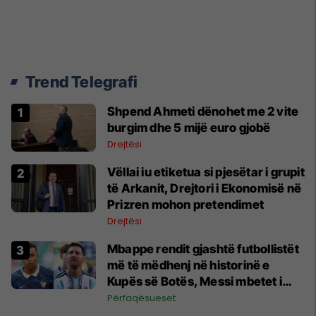
Trend Telegrafi
Shpend Ahmeti dënohet me 2 vite
burgim dhe 5 mijë euro gjobë
Drejtësi
Vëllai iu etiketua si pjesëtar i grupit
të Arkanit, Drejtori i Ekonomisë në
Prizren mohon pretendimet
Drejtësi
Mbappe rendit gjashtë futbollistët
më të mëdhenj në historinë e
Kupës së Botës, Messi mbetet i
dyti
Përfaqësueset