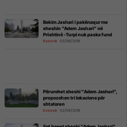
Bekim Jashari i pakënaqur me
sheshin "Adem Jashari" në
Prishtinë -Turpi nuk paska fund
Kosovë
03/08/2018
Përurohet sheshi "Adem Jashari",
propozohen tri lokacione për
shtatoren
Kosovë
02/08/2018
Sot hapet sheshi "Adem Jashari"