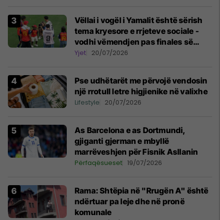
Vëllai i vogël i Yamalit është sërish
tema kryesore e rrjeteve sociale -
vodhi vëmendjen pas finales së
Kupës së Botës
Yjet
20/07/2026
Pse udhëtarët me përvojë vendosin
një rrotull letre higjienike në valixhe
Lifestyle
20/07/2026
As Barcelona e as Dortmundi,
gjiganti gjerman e mbyllë
marrëveshjen për Fisnik Asllanin
Përfaqësueset
19/07/2026
Rama: Shtëpia në "Rrugën A" është
ndërtuar pa leje dhe në pronë
komunale