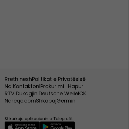
Rreth nesh
Politikat e Privatësisë
Na Kontaktoni
Prokurimi i Hapur
RTV Dukagjini
Deutsche Welle
ICK
Ndreqe.com
Shkabaj
Germin
Shkarkoje aplikacionin e Telegrafit