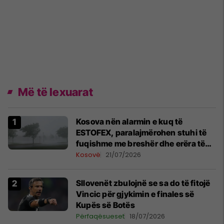
Më të lexuarat
Kosova nën alarmin e kuq të
ESTOFEX, paralajmërohen stuhi të
fuqishme me breshër dhe erëra të
forta
Kosovë
21/07/2026
Sllovenët zbulojnë se sa do të fitojë
Vincic për gjykimin e finales së
Kupës së Botës
Përfaqësueset
18/07/2026