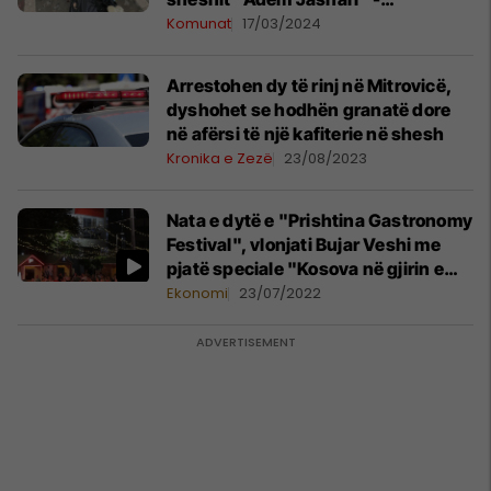
paralajmërohen gjoba
Komunat
17/03/2024
Arrestohen dy të rinj në Mitrovicë,
dyshohet se hodhën granatë dore
në afërsi të një kafiterie në shesh
Kronika e Zezë
23/08/2023
Nata e dytë e "Prishtina Gastronomy
Festival", vlonjati Bujar Veshi me
pjatë speciale "Kosova në gjirin e
Vlorës"
Ekonomi
23/07/2022