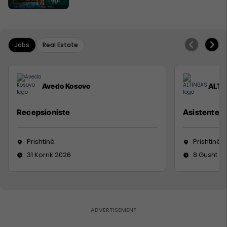
Jobs
Real Estate
Avedo Kosovo
ALTI
Recepsioniste
Asistente e
Prishtinë
Prishtinë
31 Korrik 2026
8 Gusht 2