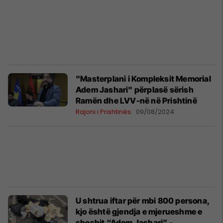
"Masterplani i Kompleksit Memorial
Adem Jashari" përplasë sërish
Ramën dhe LVV-në në Prishtinë
Rajoni i Prishtinës
09/08/2024
U shtrua iftar për mbi 800 persona,
kjo është gjendja e mjerueshme e
sheshit “Adem Jashari” -