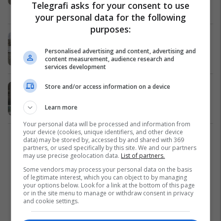
Telegrafi asks for your consent to use
Prishtina
17/03/2018
your personal data for the following
purposes:
Fillon rregullimi i sheshit "Adem
Jashari" (Foto)
Personalised advertising and content, advertising and
content measurement, audience research and
Komunat
13/03/2018
services development
Store and/or access information on a device
Erion Veliaj njofton për rregullimin e
Sheshit Adem Jashari (Foto)
Learn more
Shqipëri
23/06/2017
Your personal data will be processed and information from
your device (cookies, unique identifiers, and other device
data) may be stored by, accessed by and shared with 369
1
partners, or used specifically by this site. We and our partners
may use precise geolocation data.
List of partners.
Some vendors may process your personal data on the basis
of legitimate interest, which you can object to by managing
your options below. Look for a link at the bottom of this page
or in the site menu to manage or withdraw consent in privacy
and cookie settings.