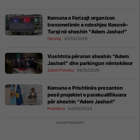
Komuna e Ferizajt organizon
transmetimin e ndeshjes Kosovë–
Turqi në sheshin “Adem Jashari”
Ferizaj
30/03/2026
Vushtrria përuron sheshin “Adem
Jashari” dhe parkingun nëntokësor
Zubin Potoku
09/10/2025
Komuna e Prishtinës prezanton
pesë projektet e parakualifikuara
për sheshin “Adem Jashari”
Prishtina
04/09/2024