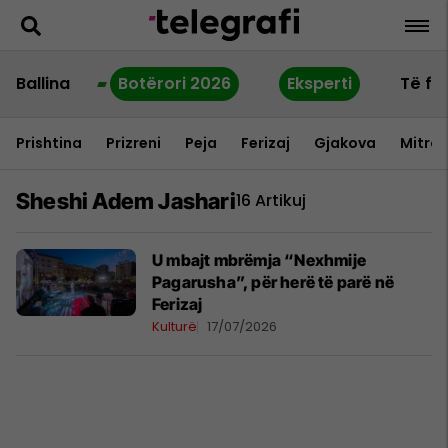
Ballina
Botërori 2026
Eksperti
Të fu
Prishtina
Prizreni
Peja
Ferizaj
Gjakova
Mitrov
Sheshi Adem Jashari
16 Artikuj
U mbajt mbrëmja “Nexhmije
Pagarusha”, për herë të parë në
Ferizaj
Kulturë
17/07/2026