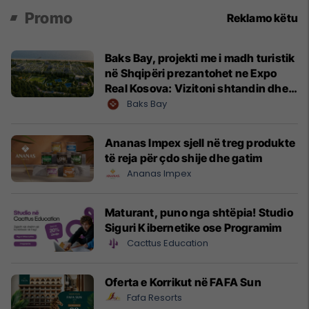
Promo
Reklamo këtu
Baks Bay, projekti me i madh turistik
në Shqipëri prezantohet ne Expo
Real Kosova: Vizitoni shtandin dhe
zbuloni mundësitë e investimit
Baks Bay
Ananas Impex sjell në treg produkte
të reja për çdo shije dhe gatim
Ananas Impex
Maturant, puno nga shtëpia! Studio
Siguri Kibernetike ose Programim
Cacttus Education
Oferta e Korrikut në FAFA Sun
Fafa Resorts